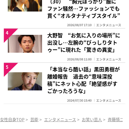
（30） “胸元ぽっかり”服に
ファン騒然…ファッションでも
貫く“オルタナティブスタイル”
2026/08/07 17:10
エンタメニュース
4
大野智 “お気に入りの場所”に
出没し…左腕の“びっしりタト
ゥー”に現れた「驚きの異変」
2026/08/08 11:00
エンタメニュース
5
「本当なら酷い話」黒田勇樹が
離婚報告 過去の“意味深投
稿”にネット心配「絶望感がす
ごかったろうな」
2024/07/30 15:40
エンタメニュース
女性自身TOP
>
芸能
>
エンタメニュース
>
お笑い芸人
>
斉藤慎二
>