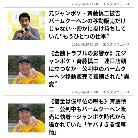
2026/08/06 17:50
エンタメニュース
元ジャンポケ・斉藤慎二被告
バームクーヘンの移動販売だけ
じゃない…密かに掛け持ちして
いた“もうひとつの仕事”
2026/04/29 16:15
エンタメニュース
《金銭トラブルの影響か》元ジ
ャンポケ・斉藤慎二 連日店頭
に立つなか…公判中のバームク
ーヘン移動販売で指摘された“異
変”
2026/04/04 06:00
エンタメニュース
《借金は億単位の噂も》斉藤慎
二 公判中もバームクーヘン販
売に執着…ジャンポケ時代から
囁かれていた「ヤバすぎる懐事
情」