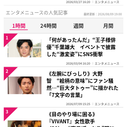
2026/03/27 16:20
エンタメニュース
エンタメニュースの人気記事
最終更新：2026/08/09 19:00
1時間
24時間
週間
月間
1
「何があったんだ」“王子様俳
優”千葉雄大 イベントで披露
した“激変姿”にSNS衝撃
2026/03/04 16:20
エンタメニュース
2
《左腕にびっしり》大野
智 “絵柄の意味”にファン騒
然…“巨大タトゥー”に描かれた
「7文字の言葉」
2026/07/09 15:25
エンタメニュース
3
《目のやり場に困る》
『VIVANT』女性歌手