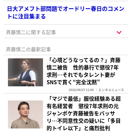
な1位は？
日大アメフト部問題でオードリー春日のコメン
トに注目集まる
斉藤慎二に関する記事
斉藤慎二の最新記事
「心境どうなってるの？」斉藤
慎二被告 性的暴行で懲役7年
求刑…それでもタレント妻が
SNSで貫く“完全沈黙”
2026/08/07 11:00
エンタメニュース
「マジで最低」服役経験ある超
有名経営者 懲役7年求刑の元
ジャンポケ斉藤被告をバッサ
リ…不同意性交の疑いに「多目
的トイレ以下」と痛烈批判