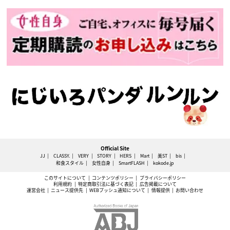
Official Site
JJ
CLASSY.
VERY
STORY
HERS
Mart
美ST
bis
和食スタイル
女性自身
SmartFLASH
kokode.jp
このサイトについて
コンテンツポリシー
プライバシーポリシー
利用規約
特定商取引法に基づく表記
広告掲載について
運営会社
ニュース提供先
WEBプッシュ通知について
情報提供
お問い合わせ