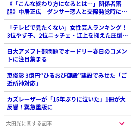
《「こんな終わり方になるとは…」関係者落
胆》中居正広 ダンサー恋人と交際発覚時に透
けた“SMAP愛”
「テレビで見たくない」女性芸人ランキング！
3位やす子、2位ニッチェ・江上を抑えた圧倒的
な1位は？
日大アメフト部問題でオードリー春日のコメン
トに注目集まる
恵俊彰 3億円“ひるおび御殿”建設でみせた「ご
近所神対応」
カズレーザーが「15年ぶりに泣いた」1冊が大
反響！緊急重版に
太田光に関する記事