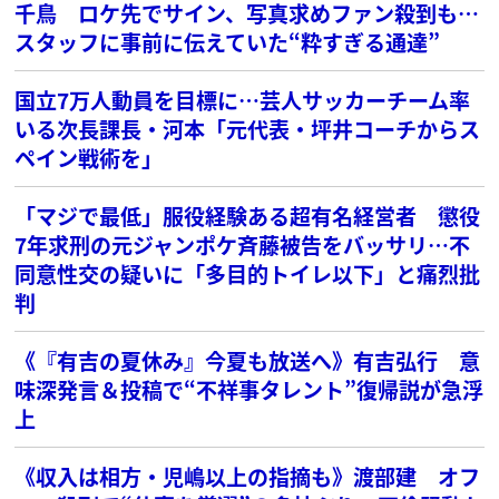
千鳥 ロケ先でサイン、写真求めファン殺到も…
スタッフに事前に伝えていた“粋すぎる通達”
国立7万人動員を目標に…芸人サッカーチーム率
いる次長課長・河本「元代表・坪井コーチからス
ペイン戦術を」
「マジで最低」服役経験ある超有名経営者 懲役
7年求刑の元ジャンポケ斉藤被告をバッサリ…不
同意性交の疑いに「多目的トイレ以下」と痛烈批
判
《『有吉の夏休み』今夏も放送へ》有吉弘行 意
味深発言＆投稿で“不祥事タレント”復帰説が急浮
上
《収入は相方・児嶋以上の指摘も》渡部建 オフ