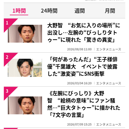
1時間
24時間
週間
月間
1
大野智 “お気に入りの場所”に
出没し…左腕の“びっしりタト
ゥー”に現れた「驚きの異変」
2026/08/08 11:00
エンタメニュース
2
「何があったんだ」“王子様俳
優”千葉雄大 イベントで披露
した“激変姿”にSNS衝撃
2026/03/04 16:20
エンタメニュース
3
《左腕にびっしり》大野
智 “絵柄の意味”にファン騒
然…“巨大タトゥー”に描かれた
「7文字の言葉」
2026/07/09 15:25
エンタメニュース