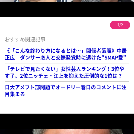
1/2
おすすめ関連記事
《「こんな終わり方になるとは…」関係者落胆》中居
正広 ダンサー恋人と交際発覚時に透けた“SMAP愛”
「テレビで見たくない」女性芸人ランキング！3位や
す子、2位ニッチェ・江上を抑えた圧倒的な1位は？
日大アメフト部問題でオードリー春日のコメントに注
目集まる