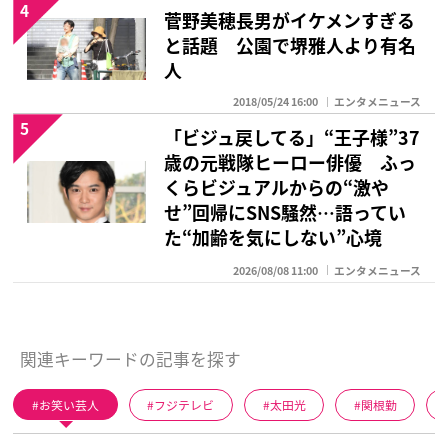
4
菅野美穂長男がイケメンすぎる
と話題 公園で堺雅人より有名
人
2018/05/24 16:00
エンタメニュース
5
「ビジュ戻してる」“王子様”37
歳の元戦隊ヒーロー俳優 ふっ
くらビジュアルからの“激や
せ”回帰にSNS騒然…語ってい
た“加齢を気にしない”心境
2026/08/08 11:00
エンタメニュース
関連キーワードの記事を探す
お笑い芸人
フジテレビ
太田光
関根勤