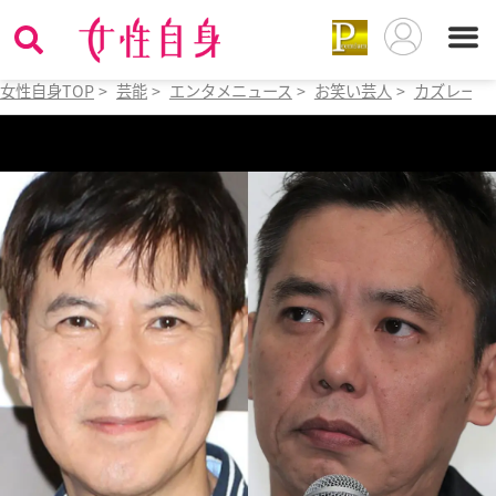
女性自身TOP
>
芸能
>
エンタメニュース
>
お笑い芸人
>
カズレーザ