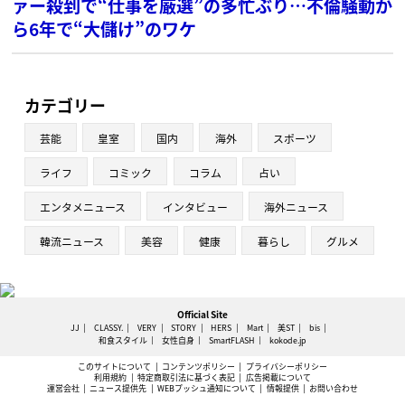
ァー殺到で“仕事を厳選”の多忙ぶり…不倫騒動か
ら6年で“大儲け”のワケ
カテゴリー
芸能
皇室
国内
海外
スポーツ
ライフ
コミック
コラム
占い
エンタメニュース
インタビュー
海外ニュース
韓流ニュース
美容
健康
暮らし
グルメ
Official Site
JJ
CLASSY.
VERY
STORY
HERS
Mart
美ST
bis
和食スタイル
女性自身
SmartFLASH
kokode.jp
このサイトについて
コンテンツポリシー
プライバシーポリシー
利用規約
特定商取引法に基づく表記
広告掲載について
運営会社
ニュース提供先
WEBプッシュ通知について
情報提供
お問い合わせ