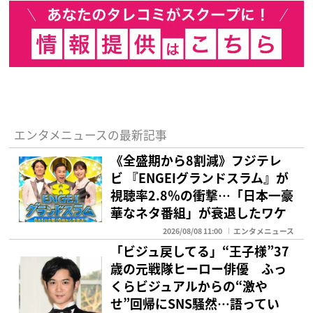
エンタメニュースの最新記事
《全盛期から8割減》フジテレ
ビ 『ENGEIグランドスラム』が
視聴率2.8％の衝撃…「日本一豪
華なネタ番組」が衰退したワケ
2026/08/08 11:00
エンタメニュース
「ビジュ戻してる」“王子様”37
歳の元戦隊ヒーロー俳優 ふっ
くらビジュアルからの“激や
せ”回帰にSNS騒然…語ってい