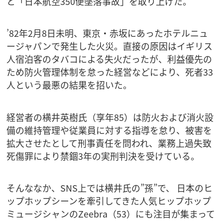
と「日本航空350便墜落事故」を取り上げた。
’82年2月8日未明、東京・赤坂にあったホテルニュ
ージャパンで発生した火災。直接の原因はイギリス
人宿泊客のタバコによる失火だったが、利益優先の
ため防火管理体制を怠った経営などにより、死者33
人という最悪の結果を招いた。
経営者の横井英樹氏（享年85）は防火および消火設
備の維持管理や従業員に対する指導を怠り、被害を
拡大させたとして刑事責任を問われ、業務上過失致
死傷罪により禁錮3年の実刑判決を受けている。
そんななか、SNS上では横井氏の”孫”で、 日本のヒ
ップホップシーンを牽引してきた人気ヒップホップ
ミュージシャンのZeebra（53）にも注目が集まって