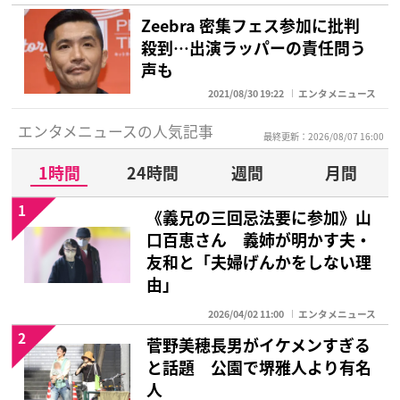
Zeebra 密集フェス参加に批判
殺到…出演ラッパーの責任問う
声も
2021/08/30 19:22
エンタメニュース
エンタメニュースの人気記事
最終更新：2026/08/07 16:00
1時間
24時間
週間
月間
1
《義兄の三回忌法要に参加》山
口百恵さん 義姉が明かす夫・
友和と「夫婦げんかをしない理
由」
2026/04/02 11:00
エンタメニュース
2
菅野美穂長男がイケメンすぎる
と話題 公園で堺雅人より有名
人