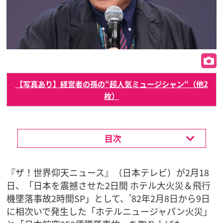
【写真あり】経営者の孫の“超人気ミュージシャン“（他2
枚）
目次
『ザ！世界仰天ニュース』（日本テレビ）が2月18
日、「日本を震撼させた2日間 ホテル大火災＆飛行
機墜落事故2️時間SP」として、’82年2月8日から9日
に相次いで発生した「ホテルニュージャパン火災」