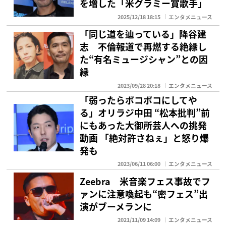
を増した「米グラミー賞歌手」
2025/12/18 18:15
エンタメニュース
「同じ道を辿っている」降谷建
志 不倫報道で再燃する絶縁し
た“有名ミュージシャン”との因
縁
2023/09/28 20:18
エンタメニュース
「弱ったらボコボコにしてや
る」オリラジ中田 “松本批判”前
にもあった大御所芸人への挑発
動画 「絶対許さねぇ」と怒り爆
発も
2023/06/11 06:00
エンタメニュース
Zeebra 米音楽フェス事故でフ
ァンに注意喚起も“密フェス”出
演がブーメランに
2021/11/09 14:09
エンタメニュース