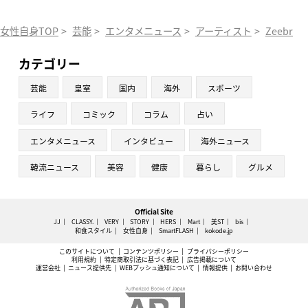
女性自身TOP
>
芸能
>
エンタメニュース
>
アーティスト
>
Zeebra
>
カテゴリー
芸能
皇室
国内
海外
スポーツ
ライフ
コミック
コラム
占い
エンタメニュース
インタビュー
海外ニュース
韓流ニュース
美容
健康
暮らし
グルメ
Official Site
JJ
CLASSY.
VERY
STORY
HERS
Mart
美ST
bis
和食スタイル
女性自身
SmartFLASH
kokode.jp
このサイトについて
コンテンツポリシー
プライバシーポリシー
利用規約
特定商取引法に基づく表記
広告掲載について
運営会社
ニュース提供先
WEBプッシュ通知について
情報提供
お問い合わせ