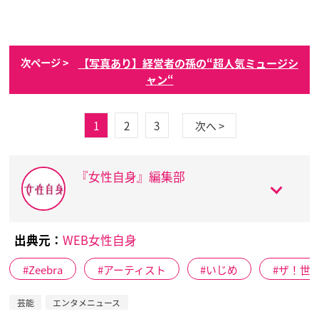
【写真あり】経営者の孫の“超人気ミュージシ
次ページ >
ャン“
1
2
3
次へ >
『女性自身』編集部
出典元：
WEB女性自身
Zeebra
アーティスト
いじめ
ザ！世
芸能
エンタメニュース