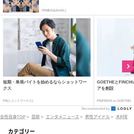
PR(株式会社HAL)
短期・単発バイトを始めるならショットワー
GOETHEとFIN
クス
アを創設
PR(ショットワークス)
PR(FINCHI on GOETHE)
Recommended by
女性自身TOP
>
芸能
>
エンタメニュース
>
男性アイドル
>
木村拓哉
カテゴリー