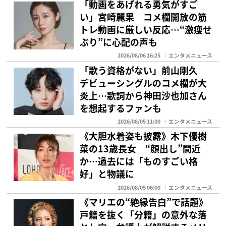
「動画をあげれる勇気がすご
い」宮崎麗果 コメ欄開放の筋
トレ動画に厳しい反応…“激痩せ
ぶり”に心配の声も
2026/08/06 16:25
エンタメニュース
「歌う資格がない」前山剛久
デビューシングルのコメ欄が大
炎上…歌詞から神田沙也加さん
を想起するファンも
2026/08/05 11:00
エンタメニュース
《大胆水着姿も披露》木下優樹
菜の13歳長女 “顔出し”間近
か…過去には「ものすごい格
好」と物議に
2026/08/05 06:00
エンタメニュース
《マリエの“絶縁告白”で話題》
戸籍を抜く「分籍」の意外な落