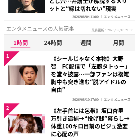
とし穴…弁護士が解説するメリ
ットと“縁は切れない”現実
2026/08/04 11:00
エンタメニュース
エンタメニュースの人気記事
最終更新：2026/08/10 21:00
1時間
24時間
週間
月間
1
《シールじゃなく本物》大野
智 FC配信で「左腕タトゥー」
を堂々披露…一部ファンは複雑
胸中も突き進む“脱アイドルの
自由”
2026/08/10 17:00
エンタメニュース
2
《左手首には包帯》坂口杏里
万引き逮捕→“投げ銭”暮らし→
体重100キロ目前のビジュ激変
に心配の声