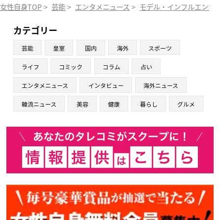
女性自身TOP
>
芸能
>
エンタメニュース
>
モデル・インフルエンサ
カテゴリー
芸能
皇室
国内
海外
スポーツ
ライフ
コミック
コラム
占い
エンタメニュース
インタビュー
海外ニュース
韓流ニュース
美容
健康
暮らし
グルメ