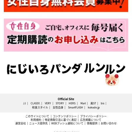
Official Site
JJ
CLASSY.
VERY
STORY
HERS
Mart
美ST
bis
和食スタイル
女性自身
SmartFLASH
kokode.jp
このサイトについて
コンテンツポリシー
プライバシーポリシー
利用規約
特定商取引法に基づく表記
広告掲載について
運営会社
ニュース提供先
WEBプッシュ通知について
情報提供
お問い合わせ