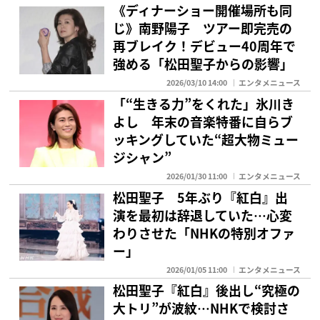
《ディナーショー開催場所も同
じ》南野陽子 ツアー即完売の
再ブレイク！デビュー40周年で
強める「松田聖子からの影響」
2026/03/10 14:00
エンタメニュース
「“生きる力”をくれた」氷川き
よし 年末の音楽特番に自らブ
ッキングしていた“超大物ミュー
ジシャン”
2026/01/30 11:00
エンタメニュース
松田聖子 5年ぶり『紅白』出
演を最初は辞退していた…心変
わりさせた「NHKの特別オファ
ー」
2026/01/05 11:00
エンタメニュース
松田聖子『紅白』後出し“究極の
大トリ”が波紋…NHKで検討さ