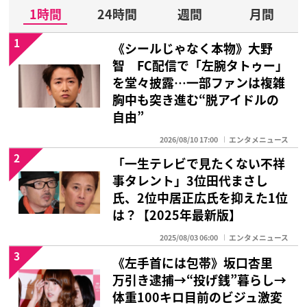
1時間
24時間
週間
月間
1
《シールじゃなく本物》大野
智 FC配信で「左腕タトゥー」
を堂々披露…一部ファンは複雑
胸中も突き進む“脱アイドルの
自由”
2026/08/10 17:00
エンタメニュース
2
「一生テレビで見たくない不祥
事タレント」3位田代まさし
氏、2位中居正広氏を抑えた1位
は？【2025年最新版】
2025/08/03 06:00
エンタメニュース
3
《左手首には包帯》坂口杏里
万引き逮捕→“投げ銭”暮らし→
体重100キロ目前のビジュ激変