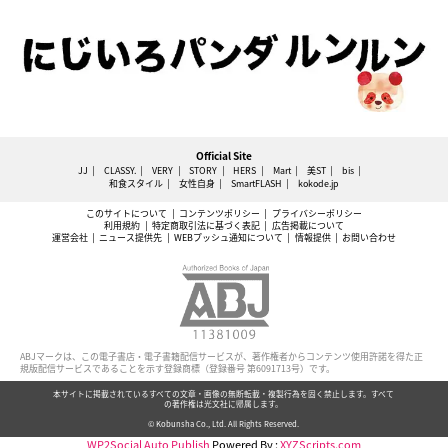
Official Site
JJ
CLASSY.
VERY
STORY
HERS
Mart
美ST
bis
和食スタイル
女性自身
SmartFLASH
kokode.jp
このサイトについて
コンテンツポリシー
プライバシーポリシー
利用規約
特定商取引法に基づく表記
広告掲載について
運営会社
ニュース提供先
WEBプッシュ通知について
情報提供
お問い合わせ
ABJマークは、この電子書店・電子書籍配信サービスが、著作権者からコンテンツ使用許諾を得た正
規版配信サービスであることを示す登録商標（登録番号 第6091713号）です。
本サイトに掲載されているすべての文章・画像の無断転載・複製行為を固く禁止します。すべて
の著作権は光文社に帰属します。
© Kobunsha Co., Ltd. All Rights Reserved.
WP2Social Auto Publish
Powered By :
XYZScripts.com