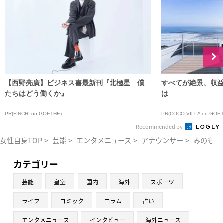
【西野亮廣】ビジネス書最新刊『北極星 僕
すべてが絶景、収
たちはどう働くか』
は
PR(FINCHI on GOETHE)
PR(COCO VILLA on GOET
Recommended by
女性自身TOP
>
芸能
>
エンタメニュース
>
アナウンサー
>
みのもん
カテゴリー
芸能
皇室
国内
海外
スポーツ
ライフ
コミック
コラム
占い
エンタメニュース
インタビュー
海外ニュース