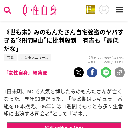
《世も末》みのもんたさん自宅強盗のヤバす
ぎる“犯行理由”に批判殺到 有吉も「最低
だな」
芸能
エンタメニュース
投稿日：2025/03/03 12:50
更新日：2025/03/03 13:08
『女性自身』編集部
1日未明、MCで人気を博したみのもんたさんが亡く
なった。享年80歳だった。「最盛期はレギュラー番
組を16本抱え、06年には“1週間でもっとも多く生番
組に出演する司会者”として『ギネ...