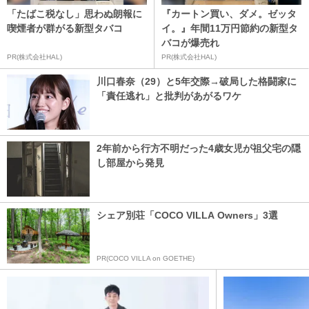
「たばこ税なし」思わぬ朗報に
『カートン買い、ダメ。ゼッタ
喫煙者が群がる新型タバコ
イ。』年間11万円節約の新型タ
バコが爆売れ
PR(株式会社HAL)
PR(株式会社HAL)
川口春奈（29）と5年交際→破局した格闘家に
「責任逃れ」と批判があがるワケ
2年前から行方不明だった4歳女児が祖父宅の隠
し部屋から発見
シェア別荘「COCO VILLA Owners」3選
PR(COCO VILLA on GOETHE)