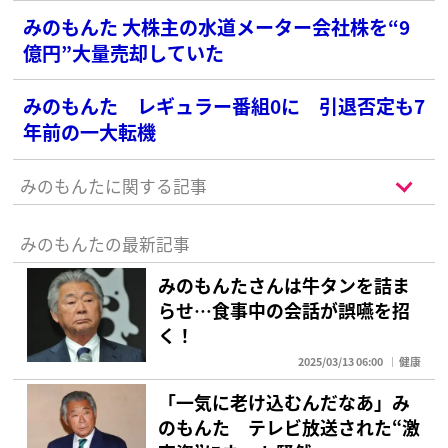
みのもんた 大株主の水道メーター会社株を“9
億円”大量売却していた
みのもんた レギュラー番組0に 引退否定も7
年前の一大転機
みのもんたに関する記事
みのもんたの最新記事
みのもんたさんは牛タンを詰ま
らせ…食事中の会話が誤嚥を招
く！
2025/03/13 06:00
健康
「一気に老け込むんだなあ」み
のもんた テレビ放送された“激