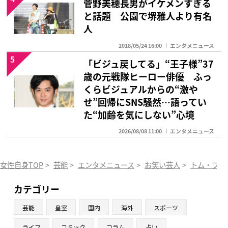
菅野美穂長男がイケメンすぎる
と話題 公園で堺雅人より有名
人
2018/05/24 16:00
エンタメニュース
5
「ビジュ戻してる」“王子様”37
歳の元戦隊ヒーロー俳優 ふっ
くらビジュアルからの“激や
せ”回帰にSNS騒然…語ってい
た“加齢を気にしない”心境
2026/08/08 11:00
エンタメニュース
女性自身TOP
>
芸能
>
エンタメニュース
>
お笑い芸人
>
トム・ブラ
カテゴリー
芸能
皇室
国内
海外
スポーツ
ライフ
コミック
コラム
占い