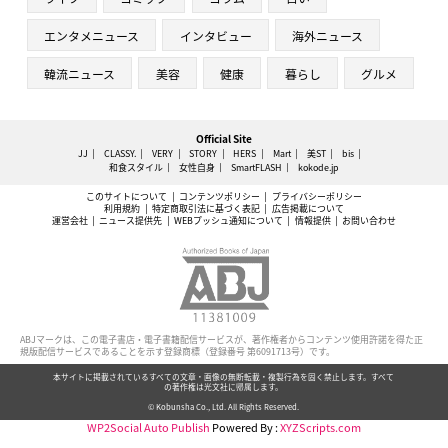
エンタメニュース
インタビュー
海外ニュース
韓流ニュース
美容
健康
暮らし
グルメ
Official Site
JJ
CLASSY.
VERY
STORY
HERS
Mart
美ST
bis
和食スタイル
女性自身
SmartFLASH
kokode.jp
このサイトについて
コンテンツポリシー
プライバシーポリシー
利用規約
特定商取引法に基づく表記
広告掲載について
運営会社
ニュース提供先
WEBプッシュ通知について
情報提供
お問い合わせ
ABJマークは、この電子書店・電子書籍配信サービスが、著作権者からコンテンツ使用許諾を得た正
規版配信サービスであることを示す登録商標（登録番号 第6091713号）です。
本サイトに掲載されているすべての文章・画像の無断転載・複製行為を固く禁止します。すべて
の著作権は光文社に帰属します。
© Kobunsha Co., Ltd. All Rights Reserved.
WP2Social Auto Publish
Powered By :
XYZScripts.com