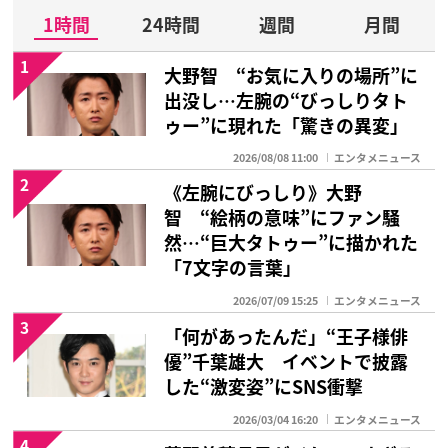
1時間
24時間
週間
月間
1
大野智 “お気に入りの場所”に
出没し…左腕の“びっしりタト
ゥー”に現れた「驚きの異変」
2026/08/08 11:00
エンタメニュース
2
《左腕にびっしり》大野
智 “絵柄の意味”にファン騒
然…“巨大タトゥー”に描かれた
「7文字の言葉」
2026/07/09 15:25
エンタメニュース
3
「何があったんだ」“王子様俳
優”千葉雄大 イベントで披露
した“激変姿”にSNS衝撃
2026/03/04 16:20
エンタメニュース
4