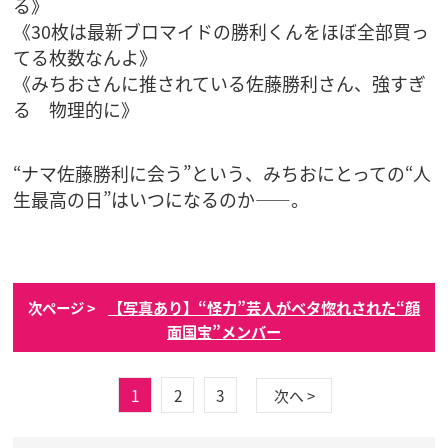
る》
《30枚は最新ブロマイドの勝利くんをほぼ全部買っ
てる枚数なんよ》
《みちおさんに推されている佐藤勝利さん、強すぎ
る 物理的に》
“ナマ佐藤勝利に会う”という、みちおにとっての“人
生最高の日”はいつになるのか――。
【写真あり】“怪力”芸人がベタ惚れされた“顔
次ページ >
面国宝”メンバー
1
2
3
次へ >