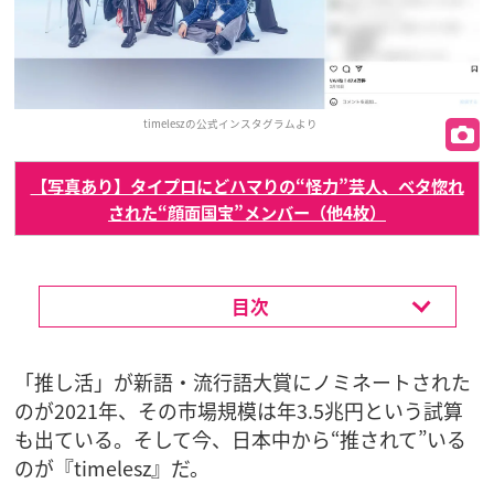
timeleszの公式インスタグラムより
【写真あり】タイプロにどハマりの“怪力”芸人、ベタ惚れ
された“顔面国宝”メンバー（他4枚）
目次
「推し活」が新語・流行語大賞にノミネートされた
のが2021年、その市場規模は年3.5兆円という試算
も出ている。そして今、日本中から“推されて”いる
のが『timelesz』だ。