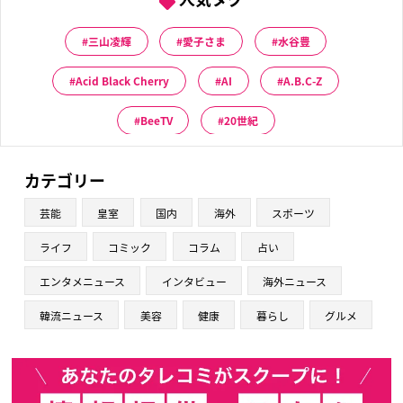
三山凌輝
愛子さま
水谷豊
Acid Black Cherry
AI
A.B.C-Z
BeeTV
20世紀
カテゴリー
芸能
皇室
国内
海外
スポーツ
ライフ
コミック
コラム
占い
エンタメニュース
インタビュー
海外ニュース
韓流ニュース
美容
健康
暮らし
グルメ