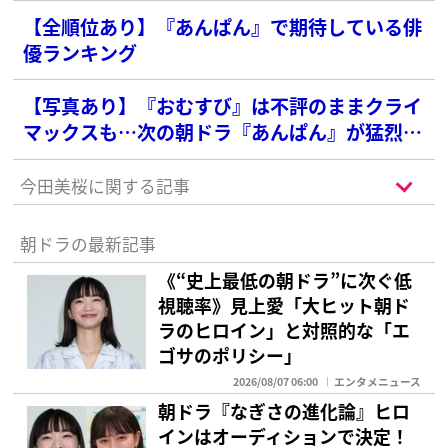
【全順位あり】『あんぱん』で期待している俳
優ランキング
【写真あり】『おむすび』は不評のままクライ
マックスも…次の朝ドラ『あんぱん』が猛烈に
期待できる理由
今田美桜に関する記事
朝ドラの最新記事
《“史上最低の朝ドラ”に次ぐ低
視聴率》見上愛「大ヒット朝ド
ラのヒロイン」と対照的な「エ
ゴサのポリシー」
2026/08/07 06:00
エンタメニュース
朝ドラ『なぎさの進化論』ヒロ
インはオーディションで決定！