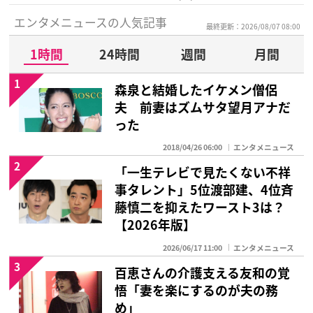
エンタメニュースの人気記事
最終更新：2026/08/07 08:00
1時間
24時間
週間
月間
1
森泉と結婚したイケメン僧侶
夫 前妻はズムサタ望月アナだ
った
2018/04/26 06:00
エンタメニュース
2
「一生テレビで見たくない不祥
事タレント」5位渡部建、4位斉
藤慎二を抑えたワースト3は？
【2026年版】
2026/06/17 11:00
エンタメニュース
3
百恵さんの介護支える友和の覚
悟「妻を楽にするのが夫の務
め」