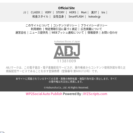
Official Site
JJ
CLASSY.
VERY
STORY
HERS
Mart
美ST
bis
和食スタイル
女性自身
SmartFLASH
kokode.jp
このサイトについて
コンテンツポリシー
プライバシーポリシー
利用規約
特定商取引法に基づく表記
広告掲載について
運営会社
ニュース提供先
WEBプッシュ通知について
情報提供
お問い合わせ
ABJマークは、この電子書店・電子書籍配信サービスが、著作権者からコンテンツ使用許諾を得た正
規版配信サービスであることを示す登録商標（登録番号 第6091713号）です。
本サイトに掲載されているすべての文章・画像の無断転載・複製行為を固く禁止します。すべて
の著作権は光文社に帰属します。
© Kobunsha Co., Ltd. All Rights Reserved.
WP2Social Auto Publish
Powered By :
XYZScripts.com