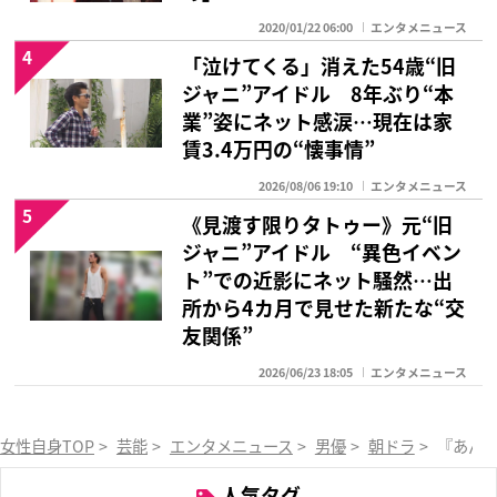
2020/01/22 06:00
エンタメニュース
4
「泣けてくる」消えた54歳“旧
ジャニ”アイドル 8年ぶり“本
業”姿にネット感涙…現在は家
賃3.4万円の“懐事情”
2026/08/06 19:10
エンタメニュース
5
《見渡す限りタトゥー》元“旧
ジャニ”アイドル “異色イベン
ト”での近影にネット騒然…出
所から4カ月で見せた新たな“交
友関係”
2026/06/23 18:05
エンタメニュース
女性自身TOP
>
芸能
>
エンタメニュース
>
男優
>
朝ドラ
>
『あんぱ
人気タグ