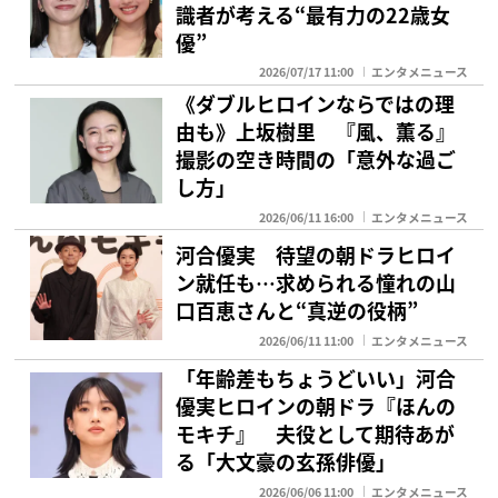
識者が考える“最有力の22歳女
優”
2026/07/17 11:00
エンタメニュース
《ダブルヒロインならではの理
由も》上坂樹里 『風、薫る』
撮影の空き時間の「意外な過ご
し方」
2026/06/11 16:00
エンタメニュース
河合優実 待望の朝ドラヒロイ
ン就任も…求められる憧れの山
口百恵さんと“真逆の役柄”
2026/06/11 11:00
エンタメニュース
「年齢差もちょうどいい」河合
優実ヒロインの朝ドラ『ほんの
モキチ』 夫役として期待あが
る「大文豪の玄孫俳優」
2026/06/06 11:00
エンタメニュース