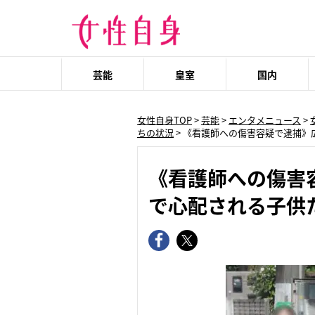
芸能
皇室
国内
女性自身TOP
>
芸能
>
エンタメニュース
>
ちの状況
>
《看護師への傷害容疑で逮捕》
《看護師への傷害
で心配される子供