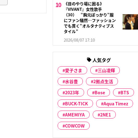
《目のやり場に困る》
『VIVANT』女性歌手
（30） “胸元ぽっかり”服
にファン騒然…ファッション
でも貫く“オルタナティブス
タイル”
2026/08/07 17:10
人気タグ
愛子さま
三山凌輝
水谷豊
2拠点生活
2023年
Bose
BTS
BUCK-TICK
Aqua Timez
AMEMIYA
2NE1
COWCOW