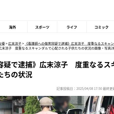
海外
スポーツ
ライフ
コミック
女優
>
広末涼子
>
《看護師への傷害容疑で逮捕》広末涼子 度重なるスキャン
広末涼子 度重なるスキャンダルで心配される子供たちの状況の画像・写真2
容疑で逮捕》広末涼子 度重なるス
たちの状況
記事投稿日：2025/04/08 17:50 最終更新日