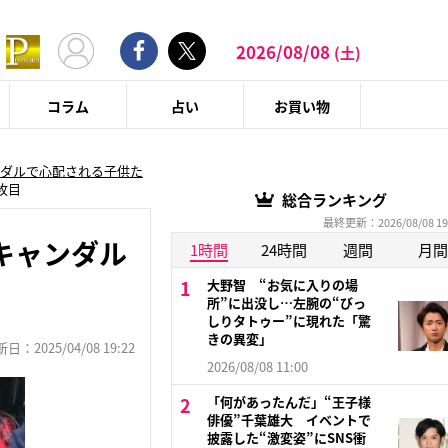
2026/08/08
(土)
コラム
占い
お買い物
ダルで心配される子供た
枚目
総合ランキング
最終更新：2026/08/08 19
キャンダル
1時間
24時間
週間
月間
大野智 “お気に入りの場
所”に出没し…左腕の“びっ
しりタトゥー”に現れた「驚
きの異変」
：2025/04/08 19:22
2026/08/08 11:00
「何があったんだ」“王子様
俳優”千葉雄大 イベントで
披露した“激変姿”にSNS衝