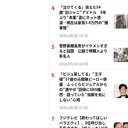
「泣けてくる」消えた54
歳“旧ジャニ”アイドル 8年
ぶり“本業”姿にネット感
涙…現在は家賃3.4万円の“懐
事情”
2026/08/06 19:10
菅野美穂長男がイケメンすぎ
ると話題 公園で堺雅人より
有名人
2018/05/24 16:00
「ビジュ戻してる」“王子
様”37歳の元戦隊ヒーロー俳
優 ふっくらビジュアルから
の“激やせ”回帰にSNS騒
然…語っていた“加齢を気に
しない”心境
2026/08/08 11:00
フジテレビ【終わってほしい
バラエティ】、3位呼び出し
先生タナカ、2位ドッキリGP