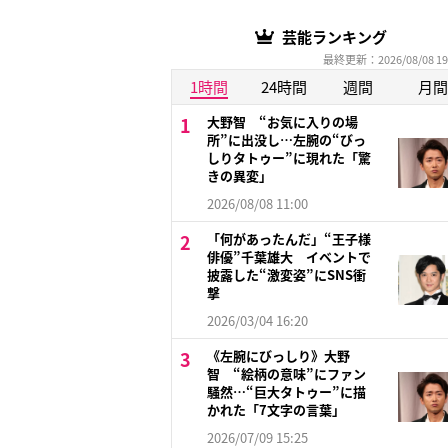
芸能ランキング
最終更新：2026/08/08 19
1時間
24時間
週間
月間
大野智 “お気に入りの場
所”に出没し…左腕の“びっ
しりタトゥー”に現れた「驚
きの異変」
2026/08/08 11:00
「何があったんだ」“王子様
俳優”千葉雄大 イベントで
披露した“激変姿”にSNS衝
撃
2026/03/04 16:20
《左腕にびっしり》大野
智 “絵柄の意味”にファン
騒然…“巨大タトゥー”に描
かれた「7文字の言葉」
2026/07/09 15:25