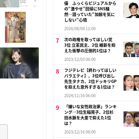
優 ふっくらビジュアルから
の“激やせ”回帰にSNS騒
然…語っていた“加齢を気に
しない”心境
2026/08/08 11:00
次の政権を取ってほしい党
3位 立憲民主、2位 維新を抑
えた衝撃の圧倒的1位は？
2023/12/03 06:00
フジテレビ【終わってほしい
バラエティ】、3位呼び出し
先生タナカ、2位ドッキリGP
を抑えた意外すぎる1位は？
2024/11/16 06:00
「嫌いな女性政治家」ランキ
ング…3位生稲晃子、2位杉
田水脈を大差で抑えた1位
は？
2023/12/16 06:00