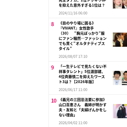
を抑えた意外すぎる1位は？
2024/11/16 06:00
《目のやり場に困る》
『VIVANT』女性歌手
（30） “胸元ぽっかり”服
にファン騒然…ファッション
でも貫く“オルタナティブス
タイル”
2026/08/07 17:10
「一生テレビで見たくない不
祥事タレント」5位渡部建、
4位斉藤慎二を抑えたワース
ト3は？【2026年版】
2026/06/17 11:00
《義兄の三回忌法要に参加》
山口百恵さん 義姉が明かす
夫・友和と「夫婦げんかをし
ない理由」
2026/04/02 11:00