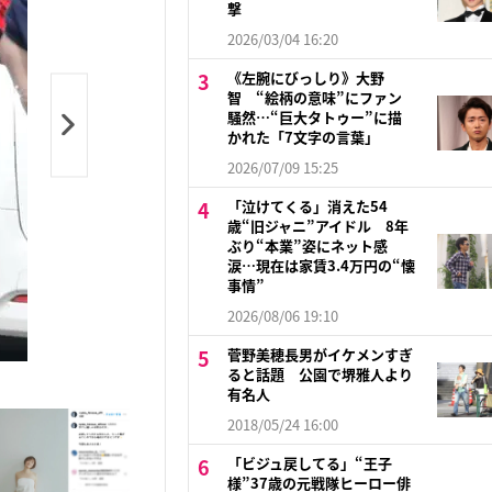
撃
2026/03/04 16:20
《左腕にびっしり》大野
智 “絵柄の意味”にファン
騒然…“巨大タトゥー”に描
かれた「7文字の言葉」
2026/07/09 15:25
「泣けてくる」消えた54
歳“旧ジャニ”アイドル 8年
ぶり“本業”姿にネット感
涙…現在は家賃3.4万円の“懐
事情”
2026/08/06 19:10
菅野美穂長男がイケメンすぎ
ると話題 公園で堺雅人より
有名人
2018/05/24 16:00
「ビジュ戻してる」“王子
様”37歳の元戦隊ヒーロー俳