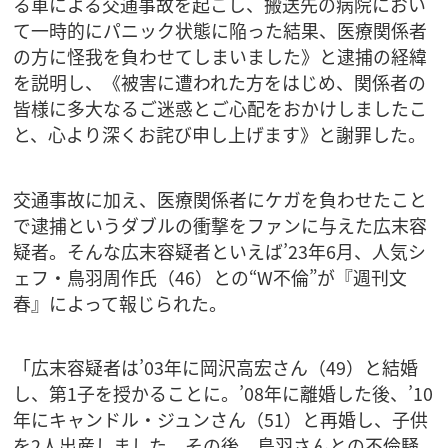
る車による交通事故を起こし、搬送先の病院におい
て一時的にパニック状態に陥った結果、医療関係者
の方に怪我を負わせてしまいました》と逮捕の経緯
を説明し、《被害に遭われた方をはじめ、関係者の
皆様に多大なるご迷惑とご心配をおかけしましたこ
と、心より深くお詫び申し上げます》と謝罪した。
交通事故に加え、医療関係者にケガを負わせたこと
で逮捕というダブルの衝撃をファンに与えた広末容
疑者。そんな広末容疑者といえば’23年6月、人気シ
ェフ・鳥羽周作氏（46）との“W不倫”が『週刊文
春』によって報じられた。
「広末容疑者は’03年に岡沢高宏さん（49）と結婚
し、第1子を授かることに。’08年に離婚した後、’10
年にキャンドル・ジュンさん（51）と再婚し、子供
を2人出産しました。その後、鳥羽さんとの不倫騒