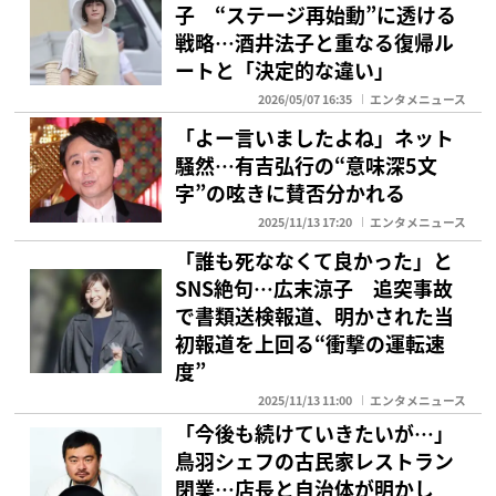
子 “ステージ再始動”に透ける
戦略…酒井法子と重なる復帰ル
ートと「決定的な違い」
2026/05/07 16:35
エンタメニュース
「よー言いましたよね」ネット
騒然…有吉弘行の“意味深5文
字”の呟きに賛否分かれる
2025/11/13 17:20
エンタメニュース
「誰も死ななくて良かった」と
SNS絶句…広末涼子 追突事故
で書類送検報道、明かされた当
初報道を上回る“衝撃の運転速
度”
2025/11/13 11:00
エンタメニュース
「今後も続けていきたいが…」
鳥羽シェフの古民家レストラン
閉業…店長と自治体が明かし