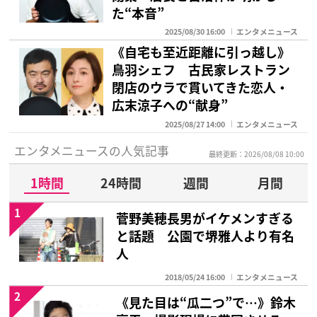
た“本音”
2025/08/30 16:00
エンタメニュース
《自宅も至近距離に引っ越し》
鳥羽シェフ 古民家レストラン
閉店のウラで貫いてきた恋人・
広末涼子への“献身”
2025/08/27 14:00
エンタメニュース
エンタメニュースの人気記事
最終更新：2026/08/08 10:00
1時間
24時間
週間
月間
1
菅野美穂長男がイケメンすぎる
と話題 公園で堺雅人より有名
人
2018/05/24 16:00
エンタメニュース
2
《見た目は“瓜二つ”で…》鈴木