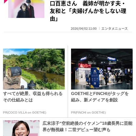
口百恵さん 義姉が明かす夫・
友和と「夫婦げんかをしない理
由」
2026/04/02 11:00
エンタメニュース
すべてが絶景、収益も得られる
GOETHEとFINCHIがタッグを
その仕組みとは
組み、新メディアを創設
PR(COCO VILLA on GOETHE)
PR(FINCHI on GOETHE)
広末涼子“空前絶後のイケメン”18歳長男に芸能
界が熱視線！二世デビュー望む声も