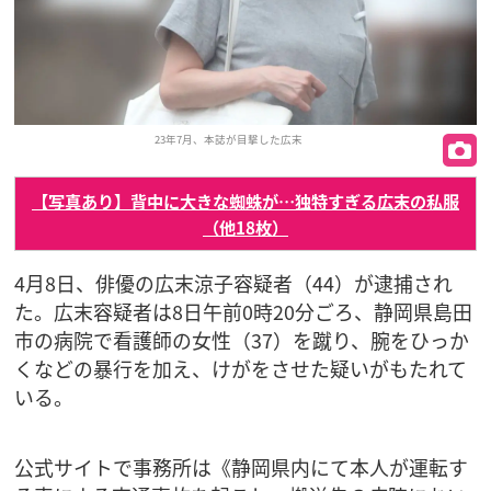
23年7月、本誌が目撃した広末
【写真あり】背中に大きな蜘蛛が…独特すぎる広末の私服
（他18枚）
4月8日、俳優の広末涼子容疑者（44）が逮捕され
た。広末容疑者は8日午前0時20分ごろ、静岡県島田
市の病院で看護師の女性（37）を蹴り、腕をひっか
くなどの暴行を加え、けがをさせた疑いがもたれて
いる。
公式サイトで事務所は《静岡県内にて本人が運転す