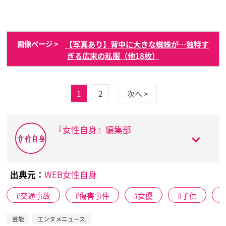
【写真あり】背中に大きな蜘蛛が…独特す
画像ページ >
ぎる広末の私服（他18枚）
1
2
次へ >
『女性自身』編集部
出典元：
WEB女性自身
交通事故
傷害事件
女優
子供
芸能
エンタメニュース