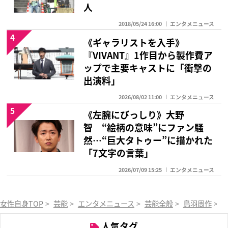
人
2018/05/24 16:00
エンタメニュース
4
《ギャラリストを入手》
『VIVANT』1作目から製作費ア
ップで主要キャストに「衝撃の
出演料」
2026/08/02 11:00
エンタメニュース
5
《左腕にびっしり》大野
智 “絵柄の意味”にファン騒
然…“巨大タトゥー”に描かれた
「7文字の言葉」
2026/07/09 15:25
エンタメニュース
女性自身TOP
>
芸能
>
エンタメニュース
>
芸能全般
>
鳥羽周作
>
人気タグ