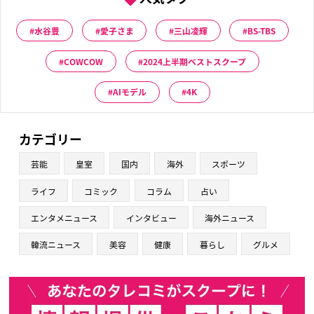
水谷豊
愛子さま
三山凌輝
BS-TBS
COWCOW
2024上半期ベストスクープ
AIモデル
4K
カテゴリー
芸能
皇室
国内
海外
スポーツ
ライフ
コミック
コラム
占い
エンタメニュース
インタビュー
海外ニュース
韓流ニュース
美容
健康
暮らし
グルメ