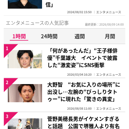
信」
2024/08/02 15:50
エンタメニュース
エンタメニュースの人気記事
最終更新：2026/08/09 14:00
1時間
24時間
週間
月間
1
「何があったんだ」“王子様俳
優”千葉雄大 イベントで披露
した“激変姿”にSNS衝撃
2026/03/04 16:20
エンタメニュース
2
大野智 “お気に入りの場所”に
出没し…左腕の“びっしりタト
ゥー”に現れた「驚きの異変」
2026/08/08 11:00
エンタメニュース
3
菅野美穂長男がイケメンすぎる
と話題 公園で堺雅人より有名