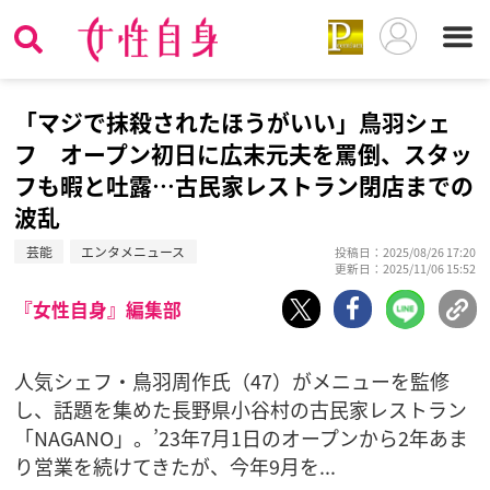
「マジで抹殺されたほうがいい」鳥羽シェ
フ オープン初日に広末元夫を罵倒、スタッ
フも暇と吐露…古民家レストラン閉店までの
波乱
芸能
エンタメニュース
投稿日：2025/08/26 17:20
更新日：2025/11/06 15:52
『女性自身』編集部
人気シェフ・鳥羽周作氏（47）がメニューを監修
し、話題を集めた長野県小谷村の古民家レストラン
「NAGANO」。’23年7月1日のオープンから2年あま
り営業を続けてきたが、今年9月を...