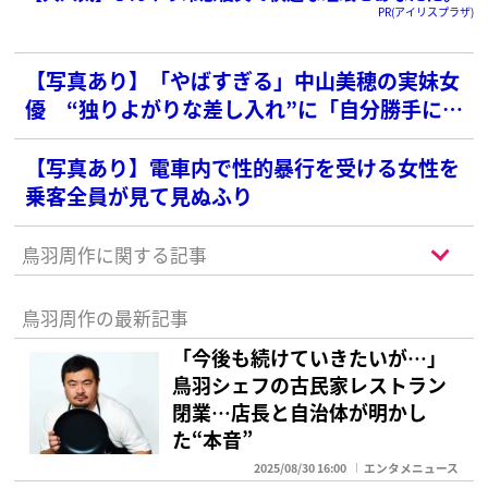
PR(アイリスプラザ)
【写真あり】「やばすぎる」中山美穂の実妹女
優 “独りよがりな差し入れ”に「自分勝手にも
ほどがある」と批判の声
【写真あり】電車内で性的暴行を受ける女性を
乗客全員が見て見ぬふり
鳥羽周作に関する記事
鳥羽周作の最新記事
「今後も続けていきたいが…」
鳥羽シェフの古民家レストラン
閉業…店長と自治体が明かし
た“本音”
2025/08/30 16:00
エンタメニュース