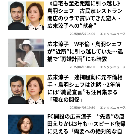
《自宅も至近距離に引っ越し》
鳥羽シェフ 古民家レストラン
閉店のウラで貫いてきた恋人・
広末涼子への“献身”
2025/08/27 14:00
エンタメニュース
広末涼子 W不倫・鳥羽シェフ
が“近所”に引っ越していた…逮
捕で“再婚計画”にも暗雲
2025/04/15 06:00
エンタメニュース
広末涼子 逮捕騒動に元不倫相
手・鳥羽シェフは沈黙…2年前
には“純愛宣言”も注目集まる
「現在の関係」
2025/04/08 19:30
エンタメニュース
FC開設の広末涼子 “先輩”の唐
田えりかは3年も…スピード復帰
に見える「需要への絶対的な自