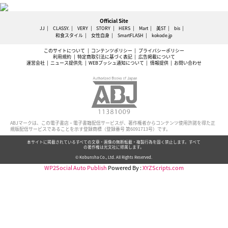
Official Site
JJ
CLASSY.
VERY
STORY
HERS
Mart
美ST
bis
和食スタイル
女性自身
SmartFLASH
kokode.jp
このサイトについて
コンテンツポリシー
プライバシーポリシー
利用規約
特定商取引法に基づく表記
広告掲載について
運営会社
ニュース提供先
WEBプッシュ通知について
情報提供
お問い合わせ
ABJマークは、この電子書店・電子書籍配信サービスが、著作権者からコンテンツ使用許諾を得た正
規版配信サービスであることを示す登録商標（登録番号 第6091713号）です。
本サイトに掲載されているすべての文章・画像の無断転載・複製行為を固く禁止します。すべて
の著作権は光文社に帰属します。
© Kobunsha Co., Ltd. All Rights Reserved.
WP2Social Auto Publish
Powered By :
XYZScripts.com