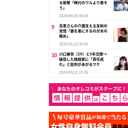
る衝撃「稀代のワルより悪そ
う」
2024/09/28 06:00
百恵さんの介護支える友和の
覚悟「妻を楽にするのが夫の
務め」
2020/01/22 06:00
川口春奈（29）と5年交際→
破局した格闘家に「責任逃
れ」と批判があがるワケ
2024/03/12 15:50