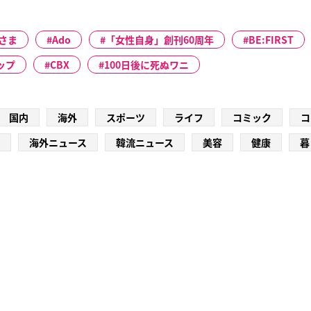
さま
Ado
「女性自身」創刊60周年
BE:FIRST
ップ
CBX
100日後に死ぬワニ
国内
海外
スポーツ
ライフ
コミック
コ
海外ニュース
韓流ニュース
美容
健康
暮