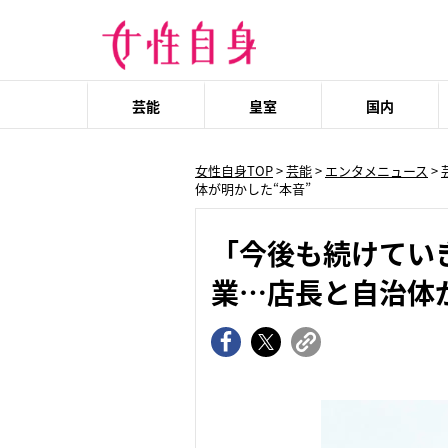
芸能
皇室
国内
女性自身TOP
>
芸能
>
エンタメニュース
>
体が明かした“本音”
「今後も続けてい
業…店長と自治体