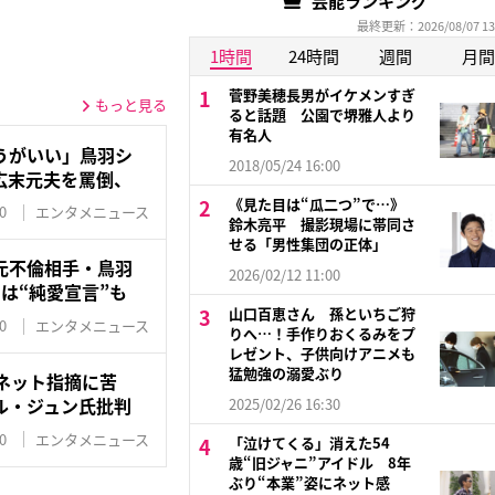
芸能ランキング
最終更新：2026/08/07 13
1時間
24時間
週間
月間
菅野美穂長男がイケメンすぎ
もっと見る
ると話題 公園で堺雅人より
有名人
うがいい」鳥羽シ
2018/05/24 16:00
広末元夫を罵倒、
《見た目は“瓜二つ”で…》
0
エンタメニュース
鈴木亮平 撮影現場に帯同さ
せる「男性集団の正体」
元不倫相手・鳥羽
2026/02/12 11:00
は“純愛宣言”も
山口百恵さん 孫といちご狩
0
エンタメニュース
りへ…！手作りおくるみをプ
レゼント、子供向けアニメも
猛勉強の溺愛ぶり
ネット指摘に苦
ル・ジュン氏批判
2025/02/26 16:30
0
エンタメニュース
「泣けてくる」消えた54
歳“旧ジャニ”アイドル 8年
ぶり“本業”姿にネット感