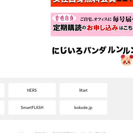
HERS
Mart
SmartFLASH
kokode.jp