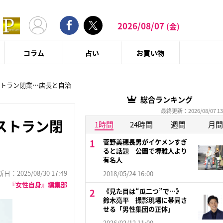
2026/08/07
(金)
コラム
占い
お買い物
ストラン閉業…店長と自治
総合ランキング
最終更新：2026/08/07 13
ストラン閉
1時間
24時間
週間
月間
菅野美穂長男がイケメンすぎ
ると話題 公園で堺雅人より
有名人
：2025/08/30 17:49
2018/05/24 16:00
『女性自身』編集部
《見た目は“瓜二つ”で…》
鈴木亮平 撮影現場に帯同さ
せる「男性集団の正体」
2026/02/12 11:00