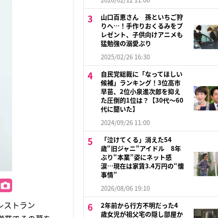
山口百恵さん 孫といちご狩
りへ…！手作りおくるみをプ
レゼント、子供向けアニメも
猛勉強の溺愛ぶり
2025/02/26 16:30
自民党総裁に「なってほしい
候補」ランキング！3位高市
早苗、2位小泉進次郎を抑え
た圧倒的1位は？【30代〜60
代に聞いた】
2024/09/26 11:00
「泣けてくる」消えた54
歳“旧ジャニ”アイドル 8年
ぶり“本業”姿にネット感
涙…現在は家賃3.4万円の“懐
事情”
2026/08/06 19:10
レストラン
2年前から行方不明だった4
歳女児が祖父宅の隠し部屋か