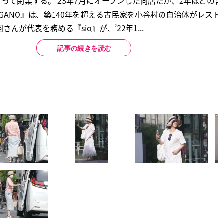
をもって閉業する。’23年7月にオープンした同店だが、2年ほど
GANO』は、築140年を超える古民家を小谷村の自治体がレス
が代表を務める『sio』が、’22年1...
記事の続きを読む