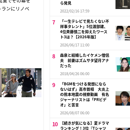
の営業でその幕を
ら発見
トランにリノベ
2022/02/16 17:59
「一生テレビで見たくない不
祥事タレント」5位渡部建、
4位斉藤慎二を抑えたワース
ト3は？【2026年版】
2026/06/17 11:00
森泉と結婚したイケメン僧侶
夫 前妻はズムサタ望月アナ
だった
2018/04/26 06:00
「BGMをつける発想になら
ないはず」高市首相 大炎上
の熊本地震の視察動画 有名
ジャーナリストは「PRビデ
オ」と苦言
2026/08/07 06:00
【続きが気になる】夏ドラマ
ランキング！3位『Tシャツ