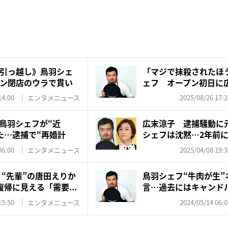
引っ越し》鳥羽シェ
「マジで抹殺されたほ
ン閉店のウラで貫い
ェフ オープン初日に
スタ...
14:00
エンタメニュース
2025/08/26 17:2
鳥羽シェフが“近
広末涼子 逮捕騒動に
た…逮捕で“再婚計
シェフは沈黙…2年前に
注...
06:00
エンタメニュース
2025/04/08 19:3
 “先輩”の唐田えりか
鳥羽シェフ“牛肉が生”
帰に見える「需要...
言…過去にはキャンド
の強...
15:50
エンタメニュース
2024/05/14 06:0