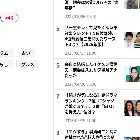
涙…現在は家賃3.4万円の“懐
事情”
2026/08/06 19:10
4K
「一生テレビで見たくない不
祥事タレント」5位渡部建、
4位斉藤慎二を抑えたワース
ト3は？【2026年版】
ラム
占い
2026/06/17 11:00
らし
グルメ
森泉と結婚したイケメン僧侶
夫 前妻はズムサタ望月アナ
だった
2018/04/26 06:00
【続きが気になる】夏ドラマ
ランキング！3位『Tシャツ
が乾くまで』、2位『GTO』
を抑えた1位は？
2026/07/29 11:00
「エグすぎ」羽賀研二と共に
逮捕された“超大物”に広が