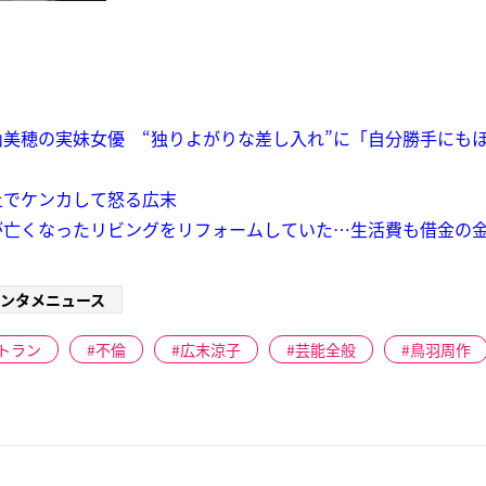
美穂の実妹女優 “独りよがりな差し入れ”に「自分勝手にも
上でケンカして怒る広末
が亡くなったリビングをリフォームしていた…生活費も借金の
ンタメニュース
トラン
不倫
広末涼子
芸能全般
鳥羽周作