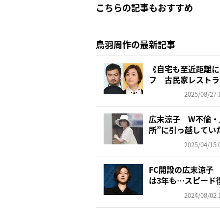
こちらの記事もおすすめ
鳥羽周作の最新記事
《自宅も至近距離に
フ 古民家レストラ
てき...
2025/08/27 
広末涼子 W不倫・
所”に引っ越してい
画”に...
2025/04/15 
FC開設の広末涼子
は3年も…スピード復
2024/08/02 