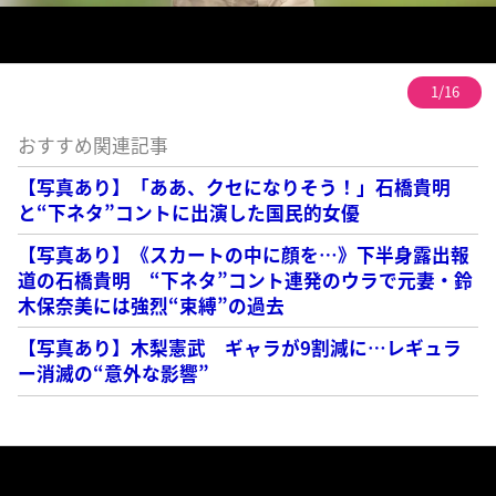
1/16
おすすめ関連記事
【写真あり】「ああ、クセになりそう！」石橋貴明
と“下ネタ”コントに出演した国民的女優
【写真あり】《スカートの中に顔を…》下半身露出報
道の石橋貴明 “下ネタ”コント連発のウラで元妻・鈴
木保奈美には強烈“束縛”の過去
【写真あり】木梨憲武 ギャラが9割減に…レギュラ
ー消滅の“意外な影響”