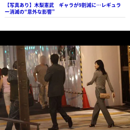
【写真あり】木梨憲武 ギャラが9割減に…レギュラ
ー消滅の“意外な影響”