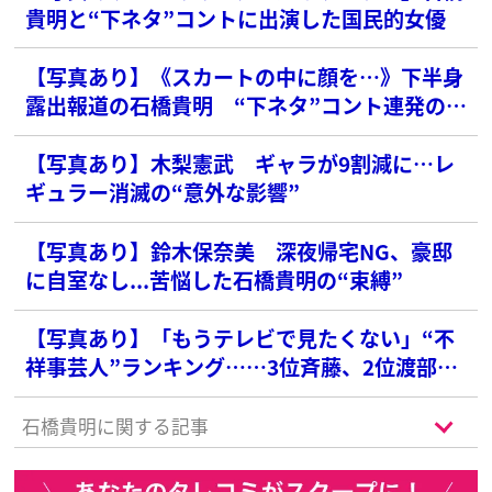
貴明と“下ネタ”コントに出演した国民的女優
【写真あり】《スカートの中に顔を…》下半身
露出報道の石橋貴明 “下ネタ”コント連発のウ
ラで元妻・鈴木保奈美には強烈“束縛”の過去
【写真あり】木梨憲武 ギャラが9割減に…レ
ギュラー消滅の“意外な影響”
【写真あり】鈴木保奈美 深夜帰宅NG、豪邸
に自室なし...苦悩した石橋貴明の“束縛”
【写真あり】「もうテレビで見たくない」“不
祥事芸人”ランキング……3位斉藤、2位渡部を
抑えた大不評の圧倒的1位は？
石橋貴明に関する記事