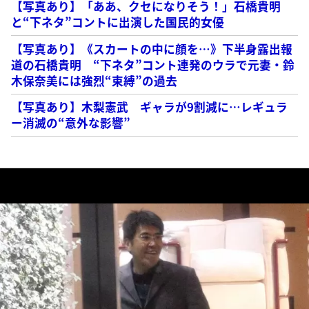
【写真あり】「ああ、クセになりそう！」石橋貴明
と“下ネタ”コントに出演した国民的女優
【写真あり】《スカートの中に顔を…》下半身露出報
道の石橋貴明 “下ネタ”コント連発のウラで元妻・鈴
木保奈美には強烈“束縛”の過去
【写真あり】木梨憲武 ギャラが9割減に…レギュラ
ー消滅の“意外な影響”