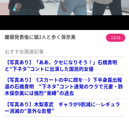
離婚発表後に娘2人と歩く保奈美
13/16
おすすめ関連記事
【写真あり】「ああ、クセになりそう！」石橋貴明
と“下ネタ”コントに出演した国民的女優
【写真あり】《スカートの中に顔を…》下半身露出報
道の石橋貴明 “下ネタ”コント連発のウラで元妻・鈴
木保奈美には強烈“束縛”の過去
【写真あり】木梨憲武 ギャラが9割減に…レギュラ
ー消滅の“意外な影響”