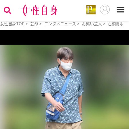
女性自身TOP
>
芸能
>
エンタメニュース
>
お笑い芸人
>
石橋貴明
>