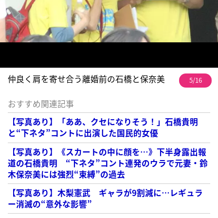
仲良く肩を寄せ合う離婚前の石橋と保奈美
5/16
おすすめ関連記事
【写真あり】「ああ、クセになりそう！」石橋貴明
と“下ネタ”コントに出演した国民的女優
【写真あり】《スカートの中に顔を…》下半身露出報
道の石橋貴明 “下ネタ”コント連発のウラで元妻・鈴
木保奈美には強烈“束縛”の過去
【写真あり】木梨憲武 ギャラが9割減に…レギュラ
ー消滅の“意外な影響”