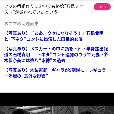
フジの番組作りにおいても終始“石橋ファー
3/16
スト”が貫かれていたという
おすすめ関連記事
【写真あり】「ああ、クセになりそう！」石橋貴明
と“下ネタ”コントに出演した国民的女優
【写真あり】《スカートの中に顔を…》下半身露出報
道の石橋貴明 “下ネタ”コント連発のウラで元妻・鈴
木保奈美には強烈“束縛”の過去
【写真あり】木梨憲武 ギャラが9割減に…レギュラ
ー消滅の“意外な影響”