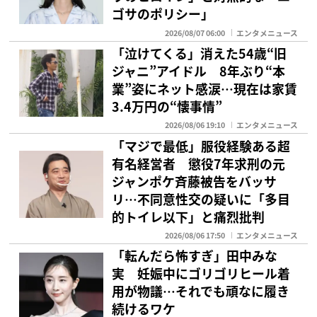
ゴサのポリシー」
2026/08/07 06:00
エンタメニュース
「泣けてくる」消えた54歳“旧
ジャニ”アイドル 8年ぶり“本
業”姿にネット感涙…現在は家賃
3.4万円の“懐事情”
2026/08/06 19:10
エンタメニュース
「マジで最低」服役経験ある超
有名経営者 懲役7年求刑の元
ジャンポケ斉藤被告をバッサ
リ…不同意性交の疑いに「多目
的トイレ以下」と痛烈批判
2026/08/06 17:50
エンタメニュース
「転んだら怖すぎ」田中みな
実 妊娠中にゴリゴリヒール着
用が物議…それでも頑なに履き
続けるワケ