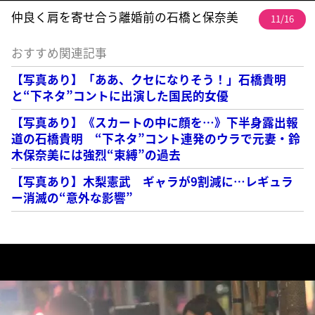
仲良く肩を寄せ合う離婚前の石橋と保奈美
11/16
おすすめ関連記事
【写真あり】「ああ、クセになりそう！」石橋貴明
と“下ネタ”コントに出演した国民的女優
【写真あり】《スカートの中に顔を…》下半身露出報
道の石橋貴明 “下ネタ”コント連発のウラで元妻・鈴
木保奈美には強烈“束縛”の過去
【写真あり】木梨憲武 ギャラが9割減に…レギュラ
ー消滅の“意外な影響”