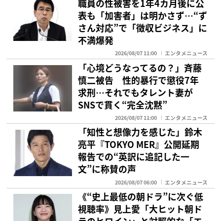
職員の性被害を1年4カ月後に公
表も「加害者」は明かさず…“ず
さん対応”で「徴収ビジネス」に
不満爆発
2026/08/07 11:00
エンタメニュース
「心境どうなってるの？」斉藤
慎二被告 性的暴行で懲役7年
求刑…それでもタレント妻が
SNSで貫く“完全沈黙”
2026/08/07 11:00
エンタメニュース
「知性と想像力を感じた」鈴木
亮平『TOKYO MER』公開延期
報告での“英訳に追記した一
文”に称賛の声
2026/08/07 06:00
エンタメニュース
《“史上最低の朝ドラ”に次ぐ低
視聴率》見上愛「大ヒット朝ド