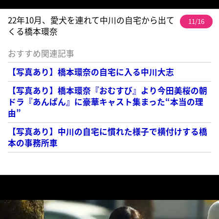
22年10月、愛犬を連れて中川の自宅から出て
11/16
くる橋本環奈
おすすめ関連記事
【写真あり】橋本環奈の自宅に入る中川大志
【写真あり】橋本環奈『おむすび』より今田美桜の朝
ドラ『あんぱん』に豪華キャスト集まった“本当の理
由”
【写真あり】中川の自宅に慣れた様子で横付けする橋
本の事務所車