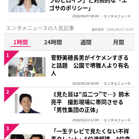
ラのヒロイン」と対照的な「エ
ゴサのポリシー」
2026/08/07 06:00
エンタメニュース
エンタメニュースの人気記事
最終更新：2026/08/07 14:00
1時間
24時間
週間
月間
1
菅野美穂長男がイケメンすぎる
と話題 公園で堺雅人より有名
人
2018/05/24 16:00
エンタメニュース
2
《見た目は“瓜二つ”で…》鈴木
亮平 撮影現場に帯同させる
「男性集団の正体」
2026/02/12 11:00
エンタメニュース
3
「一生テレビで見たくない不祥
事タレント」5位渡部建、4位斉