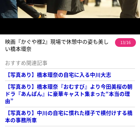
映画『かぐや様2』現場で休憩中の姿も美し
13/16
い橋本環奈
おすすめ関連記事
【写真あり】橋本環奈の自宅に入る中川大志
【写真あり】橋本環奈『おむすび』より今田美桜の朝
ドラ『あんぱん』に豪華キャスト集まった“本当の理
由”
【写真あり】中川の自宅に慣れた様子で横付けする橋
本の事務所車