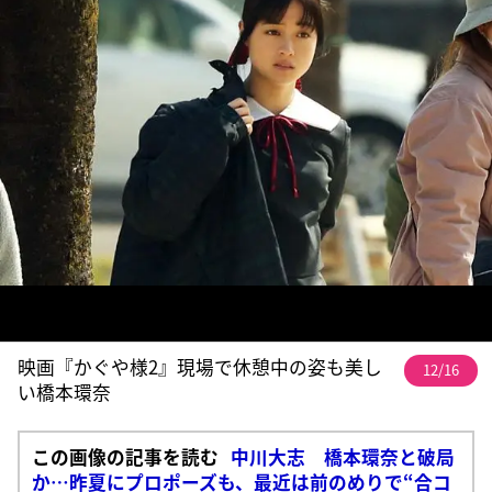
映画『かぐや様2』現場で休憩中の姿も美し
12/16
い橋本環奈
この画像の記事を読む
中川大志 橋本環奈と破局
か…昨夏にプロポーズも、最近は前のめりで“合コ