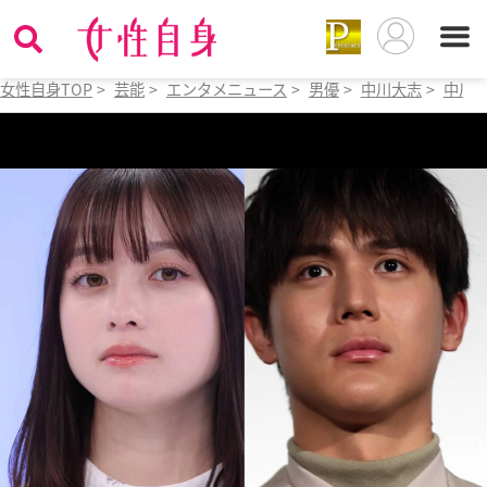
女性自身TOP
>
芸能
>
エンタメニュース
>
男優
>
中川大志
>
中川