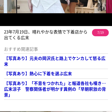
23年7月19日、晴れやかな表情で下着店から
7/19
出てくる広末
おすすめ関連記事
【写真あり】元夫の岡沢氏と路上でケンカして怒る広
末
【写真あり】熱心に下着を選ぶ広末
【写真あり】「不意をつかれた」と報道各社も嘆き…
広末涼子 警察関係者が明かす異例の「早朝釈放の背
景」