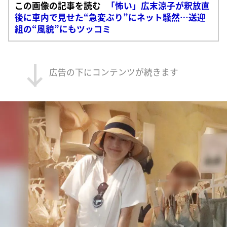
この画像の記事を読む
「怖い」広末涼子が釈放直
後に車内で見せた“急変ぶり”にネット騒然…送迎
組の“風貌”にもツッコミ
広告の下にコンテンツが続きます