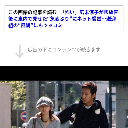
この画像の記事を読む
「怖い」広末涼子が釈放直
後に車内で見せた“急変ぶり”にネット騒然…送迎
組の“風貌”にもツッコミ
広告の下にコンテンツが続きます