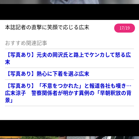
本誌記者の直撃に笑顔で応じる広末
17/19
おすすめ関連記事
【写真あり】元夫の岡沢氏と路上でケンカして怒る広
末
【写真あり】熱心に下着を選ぶ広末
【写真あり】「不意をつかれた」と報道各社も嘆き…
広末涼子 警察関係者が明かす異例の「早朝釈放の背
景」