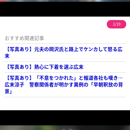
1/19
おすすめ関連記事
【写真あり】元夫の岡沢氏と路上でケンカして怒る広
末
【写真あり】熱心に下着を選ぶ広末
【写真あり】「不意をつかれた」と報道各社も嘆き…
広末涼子 警察関係者が明かす異例の「早朝釈放の背
景」