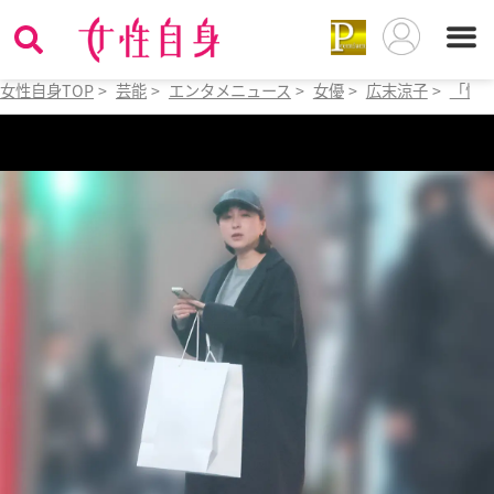
女性自身TOP
>
芸能
>
エンタメニュース
>
女優
>
広末涼子
>
「怖い