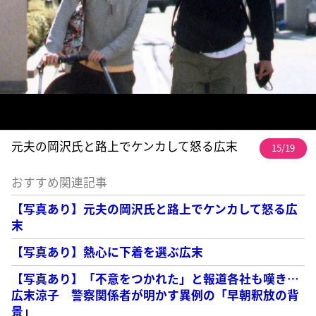
元夫の岡沢氏と路上でケンカして怒る広末
15/19
おすすめ関連記事
【写真あり】元夫の岡沢氏と路上でケンカして怒る広
末
【写真あり】熱心に下着を選ぶ広末
【写真あり】「不意をつかれた」と報道各社も嘆き…
広末涼子 警察関係者が明かす異例の「早朝釈放の背
景」