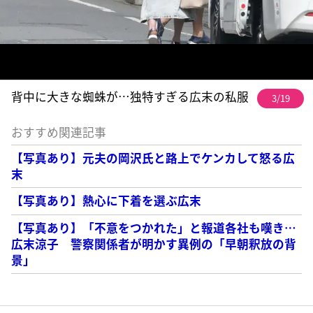
背中に大きな蜘蛛が…独特すぎる広末の私服
3/19
おすすめ関連記事
【写真あり】元夫の岡沢氏と路上でケンカして怒る広
末
【写真あり】熱心に下着を選ぶ広末
【写真あり】「不意をつかれた」と報道各社も嘆き…
広末涼子 警察関係者が明かす異例の「早朝釈放の背
景」