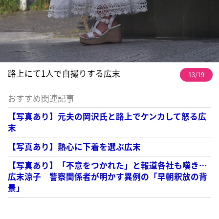
路上にて1人で自撮りする広末
13/19
おすすめ関連記事
【写真あり】元夫の岡沢氏と路上でケンカして怒る広
末
【写真あり】熱心に下着を選ぶ広末
【写真あり】「不意をつかれた」と報道各社も嘆き…
広末涼子 警察関係者が明かす異例の「早朝釈放の背
景」