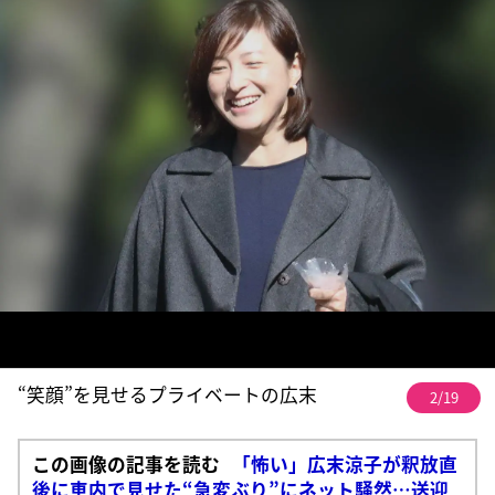
“笑顔”を見せるプライベートの広末
2/19
この画像の記事を読む
「怖い」広末涼子が釈放直
後に車内で見せた“急変ぶり”にネット騒然…送迎