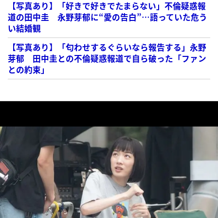
【写真あり】「好きで好きでたまらない」不倫疑惑報
道の田中圭 永野芽郁に“愛の告白”…語っていた危う
い結婚観
【写真あり】「匂わせするぐらいなら報告する」永野
芽郁 田中圭との不倫疑惑報道で自ら破った「ファン
との約束」