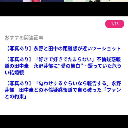
1/13
おすすめ関連記事
【写真あり】永野と田中の距離感が近いツーショット
【写真あり】「好きで好きでたまらない」不倫疑惑報
道の田中圭 永野芽郁に“愛の告白”…語っていた危う
い結婚観
【写真あり】「匂わせするぐらいなら報告する」永野
芽郁 田中圭との不倫疑惑報道で自ら破った「ファン
との約束」