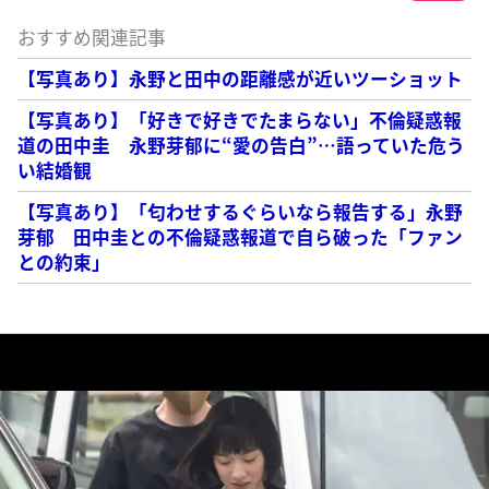
おすすめ関連記事
【写真あり】永野と田中の距離感が近いツーショット
【写真あり】「好きで好きでたまらない」不倫疑惑報
道の田中圭 永野芽郁に“愛の告白”…語っていた危う
い結婚観
【写真あり】「匂わせするぐらいなら報告する」永野
芽郁 田中圭との不倫疑惑報道で自ら破った「ファン
との約束」