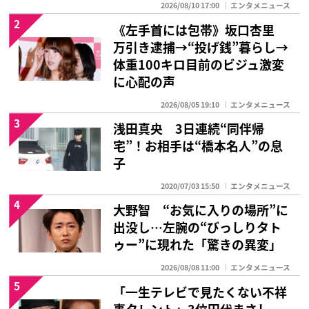
2026/08/10 17:00
エンタメニュース
2
《左手首には包帯》坂口杏里
万引き逮捕→“投げ銭”暮らし→
体重100キロ目前のビジュ激変
に心配の声
2026/08/05 19:10
エンタメニュース
3
浅田真央 3日連続“同伴帰
宅”！お相手は“橋本名人”の息
子
2020/07/03 15:50
エンタメニュース
4
大野智 “お気に入りの場所”に
出没し…左腕の“びっしりタト
ゥー”に現れた「驚きの異変」
2026/08/08 11:00
エンタメニュース
5
「一生テレビで見たくない不祥
事タレント」3位田代まさし