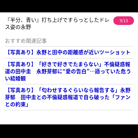
『半分、青い』打ち上げですらっとしたドレ
9/13
ス姿の永野
おすすめ関連記事
【写真あり】永野と田中の距離感が近いツーショット
【写真あり】「好きで好きでたまらない」不倫疑惑報
道の田中圭 永野芽郁に“愛の告白”…語っていた危う
い結婚観
【写真あり】「匂わせするぐらいなら報告する」永野
芽郁 田中圭との不倫疑惑報道で自ら破った「ファン
との約束」