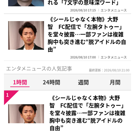
れる「7文字の意味深ワード」
2026/08/10 17:15
エンタメニュース
《シールじゃなく本物》大野
智 FC配信で「左腕タトゥー」
を堂々披露…一部ファンは複雑
胸中も突き進む“脱アイドルの自
由”
2026/08/10 17:00
エンタメニュース
エンタメニュースの人気記事
最終更新：2026/08/10 21:00
1時間
24時間
週間
月間
1
《シールじゃなく本物》大野
智 FC配信で「左腕タトゥー」
を堂々披露…一部ファンは複雑
胸中も突き進む“脱アイドルの
自由”