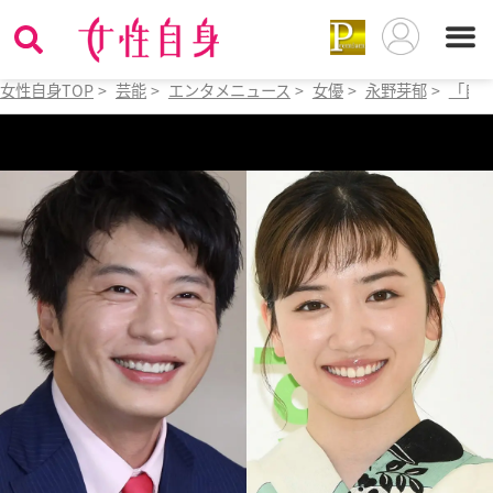
女性自身TOP
>
芸能
>
エンタメニュース
>
女優
>
永野芽郁
>
「自