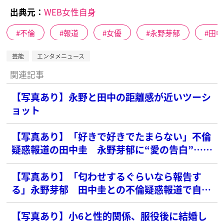
出典元：
WEB女性自身
不倫
報道
女優
永野芽郁
田中
芸能
エンタメニュース
関連記事
【写真あり】永野と田中の距離感が近いツーシ
ョット
【写真あり】「好きで好きでたまらない」不倫
疑惑報道の田中圭 永野芽郁に“愛の告白”…語
っていた危うい結婚観
【写真あり】「匂わせするぐらいなら報告す
る」永野芽郁 田中圭との不倫疑惑報道で自ら
破った「ファンとの約束」
【写真あり】小6と性的関係、服役後に結婚し