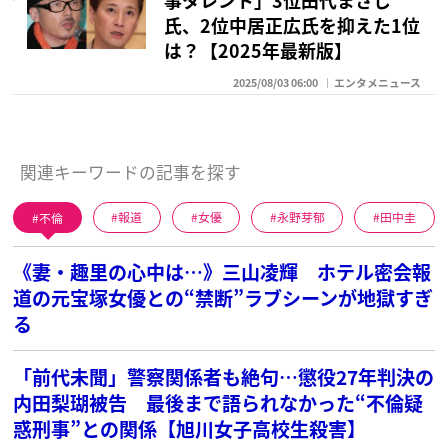
氏、2位中居正広氏を抑えた1位
は？【2025年最新版】
2025/08/03 06:00
エンタメニュース
関連キーワードの記事を探す
不倫
報道
女優
永野芽郁
田中圭
《妻・趣里の心中は…》三山凌輝 ホテル密会報
道の元宝塚女優との“禁断”ラブシーンが地獄すぎ
る
「前代未聞」警察関係者も絶句…懲役27年判決の
内田梨瑚被告 最後まで語られなかった“不倫疑
惑刑事”との関係【旭川女子高校生殺害】