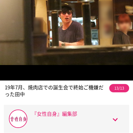
19年7月、焼肉店での誕生会で終始ご機嫌だ
13/13
った田中
『女性自身』編集部