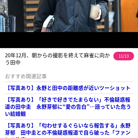
20年12月、朝からの撮影を終えて麻雀に向か
11/13
う田中
おすすめ関連記事
【写真あり】永野と田中の距離感が近いツーショット
【写真あり】「好きで好きでたまらない」不倫疑惑報
道の田中圭 永野芽郁に“愛の告白”…語っていた危う
い結婚観
【写真あり】「匂わせするぐらいなら報告する」永野
芽郁 田中圭との不倫疑惑報道で自ら破った「ファン