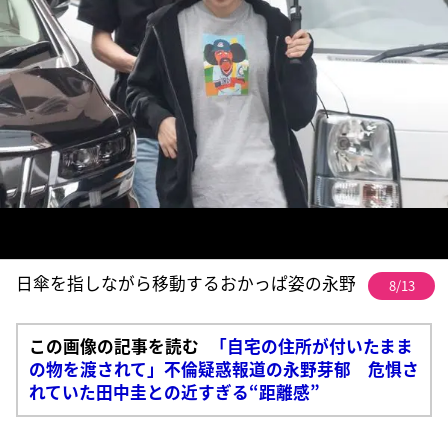
日傘を指しながら移動するおかっぱ姿の永野
8/13
この画像の記事を読む
「自宅の住所が付いたまま
の物を渡されて」不倫疑惑報道の永野芽郁 危惧さ
れていた田中圭との近すぎる“距離感”