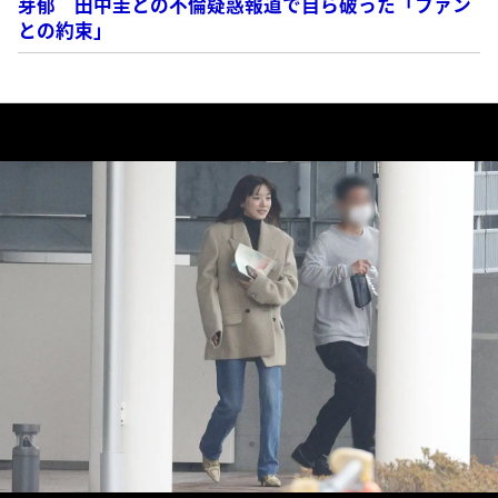
芽郁 田中圭との不倫疑惑報道で自ら破った「ファン
との約束」