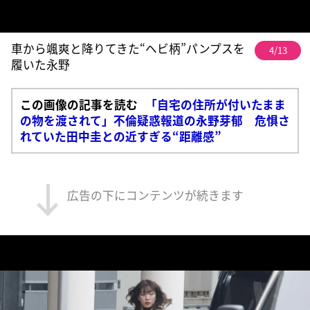
車から颯爽と降りてきた“ヘビ柄”パンプスを
4/13
履いた永野
この画像の記事を読む
「自宅の住所が付いたまま
の物を渡されて」不倫疑惑報道の永野芽郁 危惧さ
れていた田中圭との近すぎる“距離感”
広告の下にコンテンツが続きます