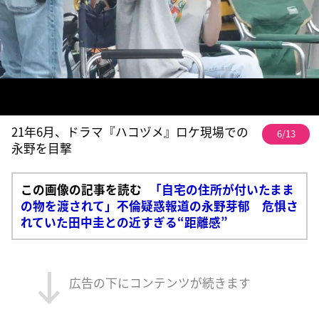
21年6月、ドラマ『ハコヅメ』ロケ現場での
6/13
永野を目撃
この画像の記事を読む
「自宅の住所が付いたまま
の物を渡されて」不倫疑惑報道の永野芽郁 危惧さ
れていた田中圭との近すぎる“距離感”
広告の下にコンテンツが続きます