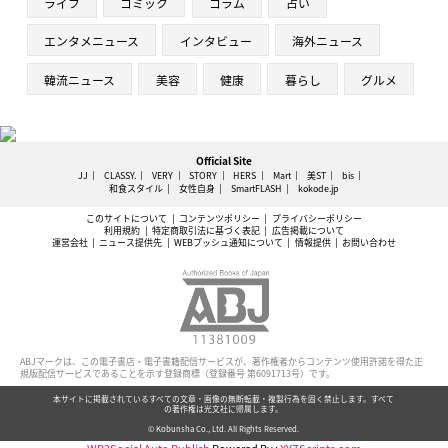
ライフ
コミック
コラム
占い
エンタメニュース
インタビュー
海外ニュース
韓流ニュース
美容
健康
暮らし
グルメ
Official Site
JJ
CLASSY.
VERY
STORY
HERS
Mart
美ST
bis
和食スタイル
女性自身
SmartFLASH
kokode.jp
このサイトについて
コンテンツポリシー
プライバシーポリシー
利用規約
特定商取引法に基づく表記
広告掲載について
運営会社
ニュース提供先
WEBプッシュ通知について
情報提供
お問い合わせ
ABJマークは、この電子書店・電子書籍配信サービスが、著作権者からコンテンツ使用許諾を得た正
規版配信サービスであることを示す登録商標（登録番号 第6091713号）です。
本サイトに掲載されているすべての文章・画像の無断転載・複製行為を固く禁止します。すべて
の著作権は光文社に帰属します。
© Kobunsha Co., Ltd. All Rights Reserved.