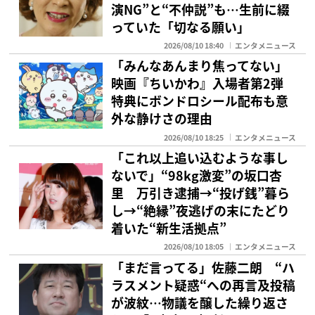
演NG”と“不仲説”も…生前に綴
っていた「切なる願い」
2026/08/10 18:40
エンタメニュース
「みんなあんまり焦ってない」
映画『ちいかわ』入場者第2弾
特典にボンドロシール配布も意
外な静けさの理由
2026/08/10 18:25
エンタメニュース
「これ以上追い込むような事し
ないで」“98kg激変”の坂口杏
里 万引き逮捕→“投げ銭”暮ら
し→“絶縁”夜逃げの末にたどり
着いた“新生活拠点”
2026/08/10 18:05
エンタメニュース
「まだ言ってる」佐藤二朗 “ハ
ラスメント疑惑“への再言及投稿
が波紋…物議を醸した繰り返さ