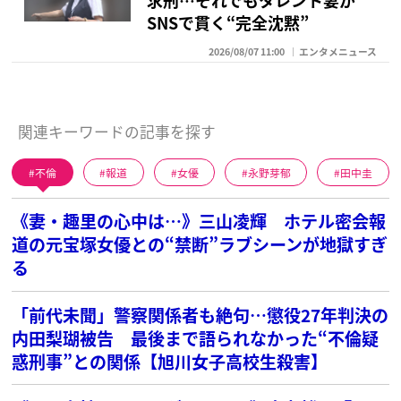
SNSで貫く“完全沈黙”
2026/08/07 11:00
エンタメニュース
関連キーワードの記事を探す
不倫
報道
女優
永野芽郁
田中圭
《妻・趣里の心中は…》三山凌輝 ホテル密会報
道の元宝塚女優との“禁断”ラブシーンが地獄すぎ
る
「前代未聞」警察関係者も絶句…懲役27年判決の
内田梨瑚被告 最後まで語られなかった“不倫疑
惑刑事”との関係【旭川女子高校生殺害】