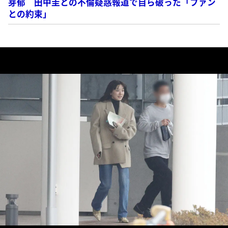
芽郁 田中圭との不倫疑惑報道で自ら破った「ファン
との約束」