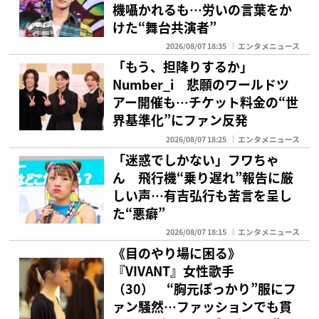
機囁かれるも…労いの言葉をか
けた“舞台共演者”
2026/08/07 18:35
エンタメニュース
「もう、担降りするか」
Number_i 悲願のワールドツ
アー開催も…チケット料金の“世
界基準化”にファン反発
2026/08/07 18:25
エンタメニュース
「迷惑でしかない」フワちゃ
ん 飛行機“乗り遅れ”報告に厳
しい声…有吉弘行も苦言を呈し
た“悪癖”
2026/08/07 18:15
エンタメニュース
《目のやり場に困る》
『VIVANT』女性歌手
（30） “胸元ぽっかり”服にフ
ァン騒然…ファッションでも貫