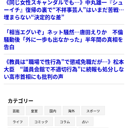
《同じ女性スキャンダルでも…》中丸雄一『シュ
ーイチ』復帰の裏で“不祥事芸人”はいまだ苦戦…
埋まらない“決定的な差”
「相当エグいぞ」ネット騒然…唐田えりか 不倫
騒動後「外に一歩も出なかった」半年間の真相を
告白
《教員は“職場で性行為”で懲戒免職だが…》松本
大臣 “議員会館で不適切行為”に続報も処分しな
い高市首相にも批判の声
カテゴリー
芸能
皇室
国内
海外
スポーツ
ライフ
コミック
コラム
占い