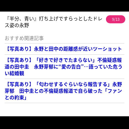
『半分、青い』打ち上げですらっとしたドレ
9/13
ス姿の永野
おすすめ関連記事
【写真あり】永野と田中の距離感が近いツーショット
【写真あり】「好きで好きでたまらない」不倫疑惑報
道の田中圭 永野芽郁に“愛の告白”…語っていた危う
い結婚観
【写真あり】「匂わせするぐらいなら報告する」永野
芽郁 田中圭との不倫疑惑報道で自ら破った「ファン
との約束」