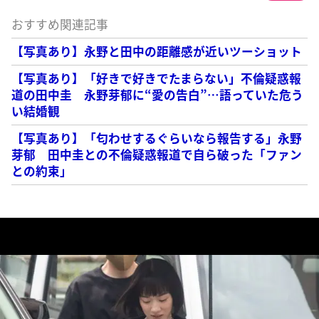
おすすめ関連記事
【写真あり】永野と田中の距離感が近いツーショット
【写真あり】「好きで好きでたまらない」不倫疑惑報
道の田中圭 永野芽郁に“愛の告白”…語っていた危う
い結婚観
【写真あり】「匂わせするぐらいなら報告する」永野
芽郁 田中圭との不倫疑惑報道で自ら破った「ファン
との約束」