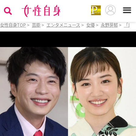
女性自身TOP
>
芸能
>
エンタメニュース
>
女優
>
永野芽郁
>
「自