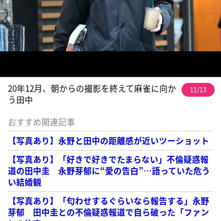
20年12月、朝からの撮影を終えて麻雀に向か
11/13
う田中
おすすめ関連記事
【写真あり】永野と田中の距離感が近いツーショット
【写真あり】「好きで好きでたまらない」不倫疑惑報
道の田中圭 永野芽郁に“愛の告白”…語っていた危う
い結婚観
【写真あり】「匂わせするぐらいなら報告する」永野
芽郁 田中圭との不倫疑惑報道で自ら破った「ファン