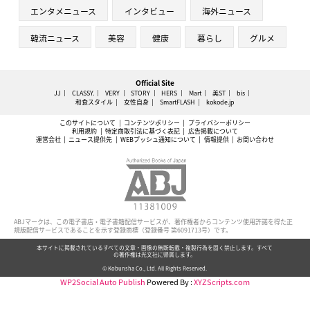
エンタメニュース
インタビュー
海外ニュース
韓流ニュース
美容
健康
暮らし
グルメ
Official Site
JJ
CLASSY.
VERY
STORY
HERS
Mart
美ST
bis
和食スタイル
女性自身
SmartFLASH
kokode.jp
このサイトについて
コンテンツポリシー
プライバシーポリシー
利用規約
特定商取引法に基づく表記
広告掲載について
運営会社
ニュース提供先
WEBプッシュ通知について
情報提供
お問い合わせ
ABJマークは、この電子書店・電子書籍配信サービスが、著作権者からコンテンツ使用許諾を得た正
規版配信サービスであることを示す登録商標（登録番号 第6091713号）です。
本サイトに掲載されているすべての文章・画像の無断転載・複製行為を固く禁止します。すべて
の著作権は光文社に帰属します。
© Kobunsha Co., Ltd. All Rights Reserved.
WP2Social Auto Publish
Powered By :
XYZScripts.com