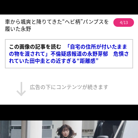
車から颯爽と降りてきた“ヘビ柄”パンプスを
4/13
履いた永野
この画像の記事を読む
「自宅の住所が付いたまま
の物を渡されて」不倫疑惑報道の永野芽郁 危惧さ
れていた田中圭との近すぎる“距離感”
広告の下にコンテンツが続きます