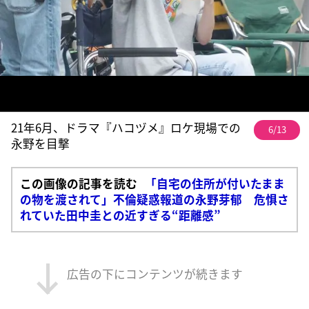
21年6月、ドラマ『ハコヅメ』ロケ現場での
6/13
永野を目撃
この画像の記事を読む
「自宅の住所が付いたまま
の物を渡されて」不倫疑惑報道の永野芽郁 危惧さ
れていた田中圭との近すぎる“距離感”
広告の下にコンテンツが続きます