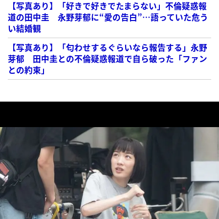
【写真あり】「好きで好きでたまらない」不倫疑惑報
道の田中圭 永野芽郁に“愛の告白”…語っていた危う
い結婚観
【写真あり】「匂わせするぐらいなら報告する」永野
芽郁 田中圭との不倫疑惑報道で自ら破った「ファン
との約束」