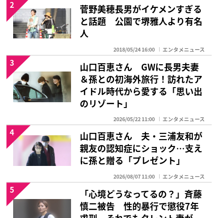
2
菅野美穂長男がイケメンすぎる
と話題 公園で堺雅人より有名
人
2018/05/24 16:00
エンタメニュース
3
山口百恵さん GWに長男夫妻
＆孫との初海外旅行！訪れたア
イドル時代から愛する「思い出
のリゾート」
2026/05/22 11:00
エンタメニュース
4
山口百恵さん 夫・三浦友和が
親友の認知症にショック…支え
に孫と贈る「プレゼント」
2026/08/07 11:00
エンタメニュース
5
「心境どうなってるの？」斉藤
慎二被告 性的暴行で懲役7年
求刑…それでもタレント妻が