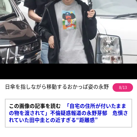
日傘を指しながら移動するおかっぱ姿の永野
8/13
この画像の記事を読む
「自宅の住所が付いたまま
の物を渡されて」不倫疑惑報道の永野芽郁 危惧さ
れていた田中圭との近すぎる“距離感”