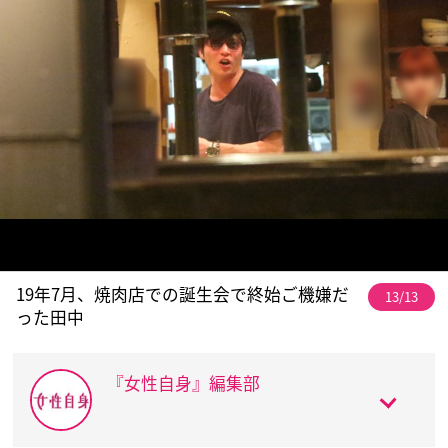
19年7月、焼肉店での誕生会で終始ご機嫌だ
13/13
った田中
『女性自身』編集部