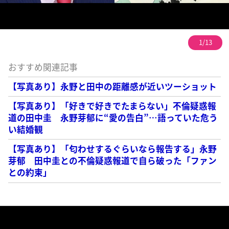
1/13
おすすめ関連記事
【写真あり】永野と田中の距離感が近いツーショット
【写真あり】「好きで好きでたまらない」不倫疑惑報
道の田中圭 永野芽郁に“愛の告白”…語っていた危う
い結婚観
【写真あり】「匂わせするぐらいなら報告する」永野
芽郁 田中圭との不倫疑惑報道で自ら破った「ファン
との約束」