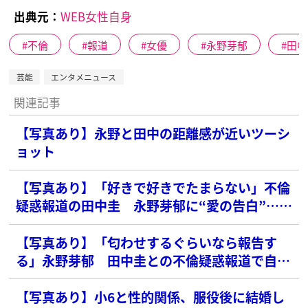
出典元：
WEB女性自身
不倫
報道
女優
永野芽郁
田中
芸能
エンタメニュース
関連記事
【写真あり】永野と田中の距離感が近いツーシ
ョット
【写真あり】「好きで好きでたまらない」不倫
疑惑報道の田中圭 永野芽郁に“愛の告白”…語
っていた危うい結婚観
【写真あり】「匂わせするぐらいなら報告す
る」永野芽郁 田中圭との不倫疑惑報道で自ら
破った「ファンとの約束」
【写真あり】小6と性的関係、服役後に結婚し