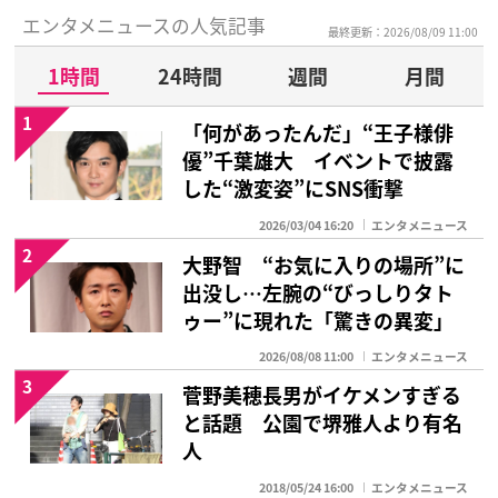
エンタメニュースの人気記事
最終更新：2026/08/09 11:00
1時間
24時間
週間
月間
1
「何があったんだ」“王子様俳
優”千葉雄大 イベントで披露
した“激変姿”にSNS衝撃
2026/03/04 16:20
エンタメニュース
2
大野智 “お気に入りの場所”に
出没し…左腕の“びっしりタト
ゥー”に現れた「驚きの異変」
2026/08/08 11:00
エンタメニュース
3
菅野美穂長男がイケメンすぎる
と話題 公園で堺雅人より有名
人
2018/05/24 16:00
エンタメニュース