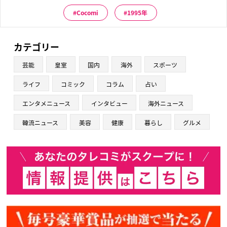
Cocomi
1995年
カテゴリー
芸能
皇室
国内
海外
スポーツ
ライフ
コミック
コラム
占い
エンタメニュース
インタビュー
海外ニュース
韓流ニュース
美容
健康
暮らし
グルメ