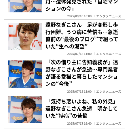
月…遺体発見された「自宅マン
ションの今」
2025/09/10 16:00
エンタメニュース
遠野なぎこさん 足が変形し歩
行困難、うつ病に苦悩も…急逝
直前の“最後のブログ”で綴って
いた“生への渇望”
2025/07/18 11:00
エンタメニュース
「次の借り主に告知義務が」遠
野なぎこさんが急逝…専門業者
が語る愛猫と暮らしたマンショ
ンの“今後”
2025/07/18 11:00
エンタメニュース
「気持ち悪いよね、私の外見」
遠野なぎこさん急逝 明かして
いた“持病”の苦悩
2025/07/17 16:40
エンタメニュース