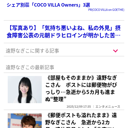
シェア別荘「COCO VILLA Owners」3選
PR(COCO VILLA on GOETHE)
【写真あり】「気持ち悪いよね、私の外見」摂
食障害公表の元朝ドラヒロインが明かした苦悩
「悔しい、悲しい、治したい」
遠野なぎこに関する記事
遠野なぎこの最新記事
《部屋もそのままか》遠野なぎ
こさん ポストには郵便物がび
っしり…急逝から5カ月も進ま
ぬ“整理”
2025/12/09 17:35
エンタメニュース
《郵便ポストも溢れたまま》遠
野なぎこさん 急逝から2カ