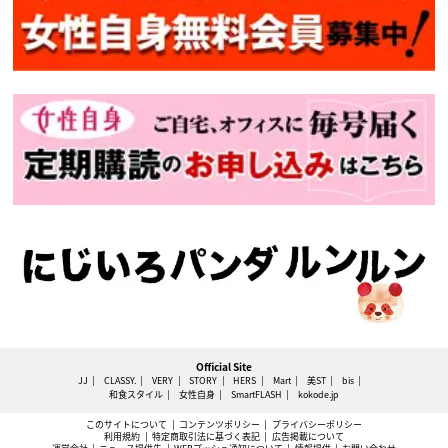
Official Site
JJ
CLASSY.
VERY
STORY
HERS
Mart
美ST
bis
和食スタイル
女性自身
SmartFLASH
kokode.jp
このサイトについて
コンテンツポリシー
プライバシーポリシー
利用規約
特定商取引法に基づく表記
広告掲載について