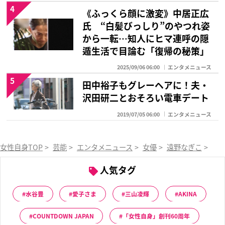
4
《ふっくら顔に激変》中居正広
氏 “白髪びっしり”のやつれ姿
から一転…知人にヒマ連呼の隠
遁生活で目論む「復帰の秘策」
2025/09/06 06:00
エンタメニュース
5
田中裕子もグレーヘアに！夫・
沢田研二とおそろい電車デート
2019/07/05 06:00
エンタメニュース
女性自身TOP
>
芸能
>
エンタメニュース
>
女優
>
遠野なぎこ
>
「
人気タグ
水谷豊
愛子さま
三山凌輝
AKINA
COUNTDOWN JAPAN
「女性自身」創刊60周年