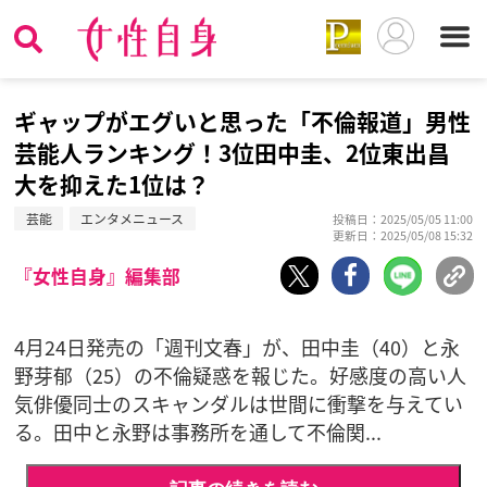
ギャップがエグいと思った「不倫報道」男性
芸能人ランキング！3位田中圭、2位東出昌
大を抑えた1位は？
芸能
エンタメニュース
投稿日：2025/05/05 11:00
更新日：2025/05/08 15:32
『女性自身』編集部
4月24日発売の「週刊文春」が、田中圭（40）と永
野芽郁（25）の不倫疑惑を報じた。好感度の高い人
気俳優同士のスキャンダルは世間に衝撃を与えてい
る。田中と永野は事務所を通して不倫関...