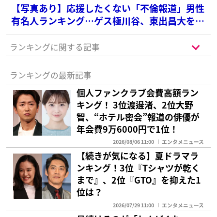
【写真あり】応援したくない「不倫報道」男性
有名人ランキング…ゲス極川谷、東出昌大を大
差で抑えた1位は？
ランキングに関する記事
ランキングの最新記事
個人ファンクラブ会費高額ラン
キング！ 3位渡邊渚、2位大野
智、“ホテル密会”報道の俳優が
年会費9万6000円で1位！
2026/08/06 11:00
エンタメニュース
【続きが気になる】夏ドラマラ
ンキング！3位『Tシャツが乾く
まで』、2位『GTO』を抑えた1
位は？
2026/07/29 11:00
エンタメニュース