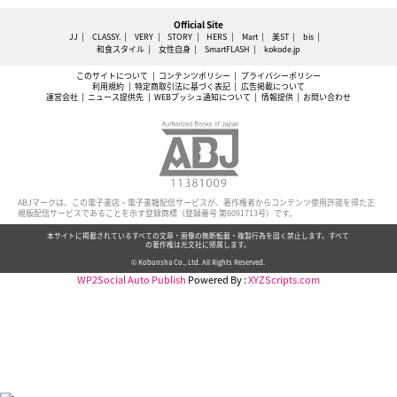
Official Site
JJ
CLASSY.
VERY
STORY
HERS
Mart
美ST
bis
和食スタイル
女性自身
SmartFLASH
kokode.jp
このサイトについて
コンテンツポリシー
プライバシーポリシー
利用規約
特定商取引法に基づく表記
広告掲載について
運営会社
ニュース提供先
WEBプッシュ通知について
情報提供
お問い合わせ
ABJマークは、この電子書店・電子書籍配信サービスが、著作権者からコンテンツ使用許諾を得た正
規版配信サービスであることを示す登録商標（登録番号 第6091713号）です。
本サイトに掲載されているすべての文章・画像の無断転載・複製行為を固く禁止します。すべて
の著作権は光文社に帰属します。
© Kobunsha Co., Ltd. All Rights Reserved.
WP2Social Auto Publish
Powered By :
XYZScripts.com