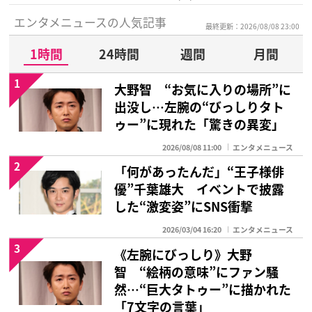
エンタメニュースの人気記事
最終更新：2026/08/08 23:00
1時間
24時間
週間
月間
1
大野智 “お気に入りの場所”に
出没し…左腕の“びっしりタト
ゥー”に現れた「驚きの異変」
2026/08/08 11:00
エンタメニュース
2
「何があったんだ」“王子様俳
優”千葉雄大 イベントで披露
した“激変姿”にSNS衝撃
2026/03/04 16:20
エンタメニュース
3
《左腕にびっしり》大野
智 “絵柄の意味”にファン騒
然…“巨大タトゥー”に描かれた
「7文字の言葉」