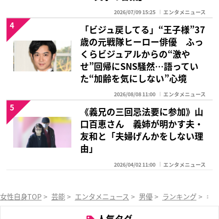
2026/07/09 15:25
エンタメニュース
4
「ビジュ戻してる」“王子様”37
歳の元戦隊ヒーロー俳優 ふっ
くらビジュアルからの“激や
せ”回帰にSNS騒然…語ってい
た“加齢を気にしない”心境
2026/08/08 11:00
エンタメニュース
5
《義兄の三回忌法要に参加》山
口百恵さん 義姉が明かす夫・
友和と「夫婦げんかをしない理
由」
2026/04/02 11:00
エンタメニュース
女性自身TOP
>
芸能
>
エンタメニュース
>
男優
>
ランキング
>
ギ
人気タグ