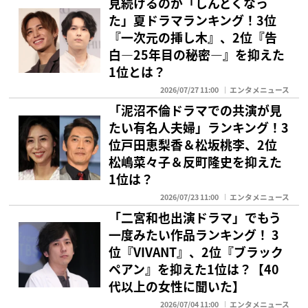
見続けるのが「しんどくなっ
た」夏ドラマランキング！3位
『一次元の挿し木』、2位『告
白―25年目の秘密―』を抑えた
1位とは？
2026/07/27 11:00
エンタメニュース
「泥沼不倫ドラマでの共演が見
たい有名人夫婦」ランキング！3
位戸田恵梨香＆松坂桃李、2位
松嶋菜々子＆反町隆史を抑えた
1位は？
2026/07/23 11:00
エンタメニュース
「二宮和也出演ドラマ」でもう
一度みたい作品ランキング！ 3
位『VIVANT』、2位『ブラック
ペアン』を抑えた1位は？【40
代以上の女性に聞いた】
2026/07/04 11:00
エンタメニュース