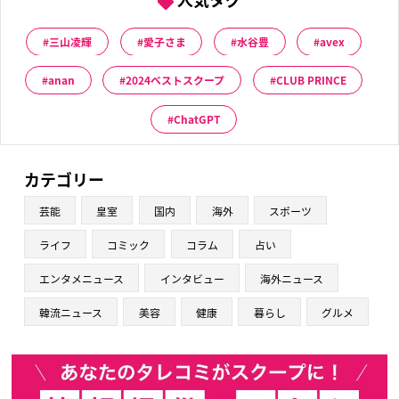
三山凌輝
愛子さま
水谷豊
avex
anan
2024ベストスクープ
CLUB PRINCE
ChatGPT
カテゴリー
芸能
皇室
国内
海外
スポーツ
ライフ
コミック
コラム
占い
エンタメニュース
インタビュー
海外ニュース
韓流ニュース
美容
健康
暮らし
グルメ