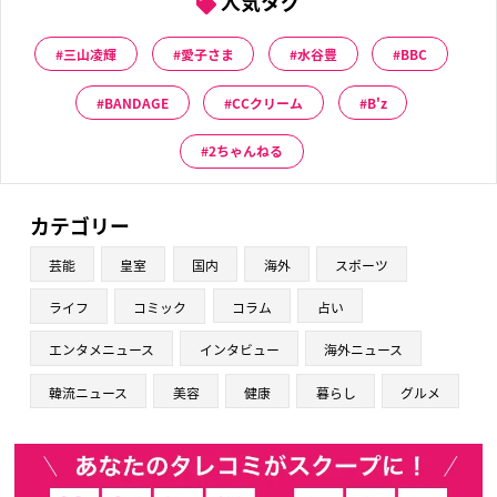
人気タグ
三山凌輝
愛子さま
水谷豊
BBC
BANDAGE
CCクリーム
B'z
2ちゃんねる
カテゴリー
芸能
皇室
国内
海外
スポーツ
ライフ
コミック
コラム
占い
エンタメニュース
インタビュー
海外ニュース
韓流ニュース
美容
健康
暮らし
グルメ