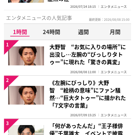
2026/07/24 18:15
エンタメニュース
エンタメニュースの人気記事
最終更新：2026/08/08 15:00
1時間
24時間
週間
月間
1
大野智 “お気に入りの場所”に
出没し…左腕の“びっしりタト
ゥー”に現れた「驚きの異変」
2026/08/08 11:00
エンタメニュース
2
《左腕にびっしり》大野
智 “絵柄の意味”にファン騒
然…“巨大タトゥー”に描かれた
「7文字の言葉」
2026/07/09 15:25
エンタメニュース
3
「何があったんだ」“王子様俳
優”千葉雄大 イベントで披露