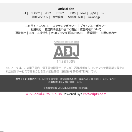
Official Site
JJ
CLASSY.
VERY
STORY
HERS
Mart
美ST
bis
和食スタイル
女性自身
SmartFLASH
kokode.jp
このサイトについて
コンテンツポリシー
プライバシーポリシー
利用規約
特定商取引法に基づく表記
広告掲載について
運営会社
ニュース提供先
WEBプッシュ通知について
情報提供
お問い合わせ
ABJマークは、この電子書店・電子書籍配信サービスが、著作権者からコンテンツ使用許諾を得た正
規版配信サービスであることを示す登録商標（登録番号 第6091713号）です。
本サイトに掲載されているすべての文章・画像の無断転載・複製行為を固く禁止します。すべて
の著作権は光文社に帰属します。
© Kobunsha Co., Ltd. All Rights Reserved.
WP2Social Auto Publish
Powered By :
XYZScripts.com