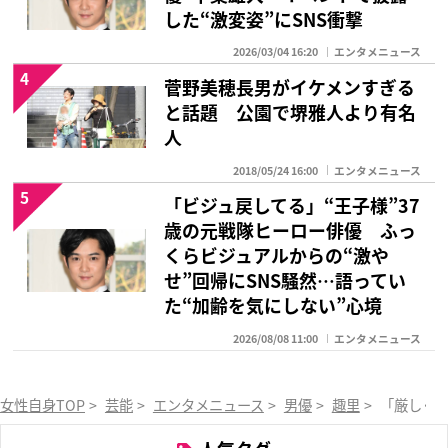
した“激変姿”にSNS衝撃
2026/03/04 16:20
エンタメニュース
4
菅野美穂長男がイケメンすぎる
と話題 公園で堺雅人より有名
人
2018/05/24 16:00
エンタメニュース
5
「ビジュ戻してる」“王子様”37
歳の元戦隊ヒーロー俳優 ふっ
くらビジュアルからの“激や
せ”回帰にSNS騒然…語ってい
た“加齢を気にしない”心境
2026/08/08 11:00
エンタメニュース
女性自身TOP
>
芸能
>
エンタメニュース
>
男優
>
趣里
>
「厳しく