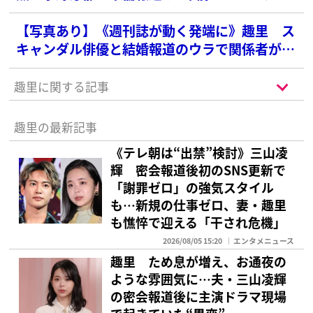
アップしていた「田中圭からの贈り物」
【写真あり】《週刊誌が動く発端に》趣里 ス
キャンダル俳優と結婚報道のウラで関係者が注
目する“予言”投稿
趣里に関する記事
趣里の最新記事
《テレ朝は“出禁”検討》三山凌
輝 密会報道後初のSNS更新で
「謝罪ゼロ」の強気スタイル
も…新規の仕事ゼロ、妻・趣里
も憔悴で迎える「干され危機」
2026/08/05 15:20
エンタメニュース
趣里 ため息が増え、お通夜の
ような雰囲気に…夫・三山凌輝
の密会報道後に主演ドラマ現場