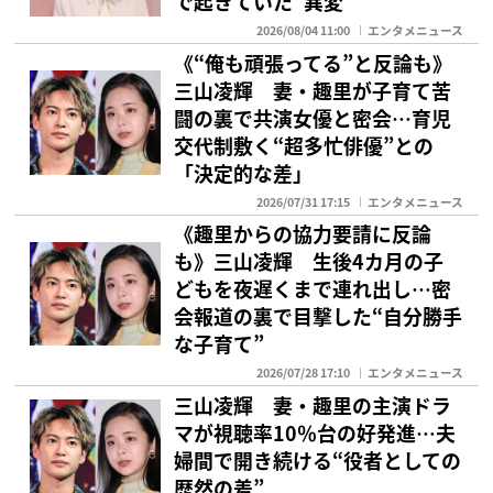
で起きていた“異変”
2026/08/04 11:00
エンタメニュース
《“俺も頑張ってる”と反論も》
三山凌輝 妻・趣里が子育て苦
闘の裏で共演女優と密会…育児
交代制敷く“超多忙俳優”との
「決定的な差」
2026/07/31 17:15
エンタメニュース
《趣里からの協力要請に反論
も》三山凌輝 生後4カ月の子
どもを夜遅くまで連れ出し…密
会報道の裏で目撃した“自分勝手
な子育て”
2026/07/28 17:10
エンタメニュース
三山凌輝 妻・趣里の主演ドラ
マが視聴率10％台の好発進…夫
婦間で開き続ける“役者としての
歴然の差”