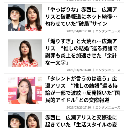
「やっぱりな」赤西仁 広瀬ア
リスと破局報道にネット納得…
匂わせていた“破局”サイン
2026/04/02 17:10
エンタメニュース
「煽りすぎ」と大荒れ…広瀬ア
リス “推しの結婚”巡る持論で
謝罪も炎上を加速させた「余計
な一文字」
2026/03/24 14:40
エンタメニュース
「タレントが言うのは違う」広
瀬アリス “推しの結婚”巡る持
論が一部で波紋…反発招いた“国
民的アイドル”との交際報道
2026/03/23 17:10
エンタメニュース
赤西仁 広瀬アリスと交際後に
起きていた「生活スタイルの変