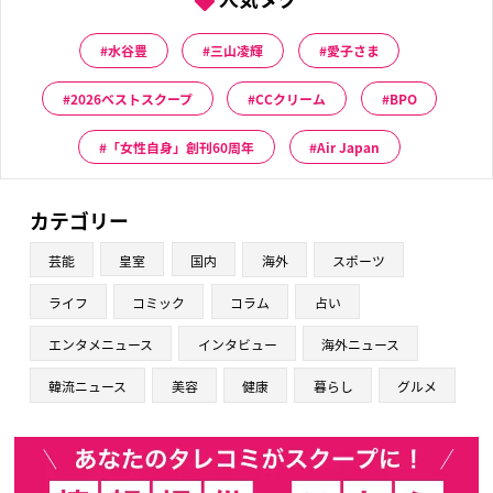
水谷豊
三山凌輝
愛子さま
2026ベストスクープ
CCクリーム
BPO
「女性自身」創刊60周年
Air Japan
カテゴリー
芸能
皇室
国内
海外
スポーツ
ライフ
コミック
コラム
占い
エンタメニュース
インタビュー
海外ニュース
韓流ニュース
美容
健康
暮らし
グルメ