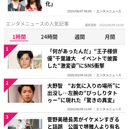
化」
2025/08/07 06:00
エンタメニュース
エンタメニュースの人気記事
最終更新：2026/08/09 14:00
1時間
24時間
週間
月間
1
「何があったんだ」“王子様俳
優”千葉雄大 イベントで披露
した“激変姿”にSNS衝撃
2026/03/04 16:20
エンタメニュース
2
大野智 “お気に入りの場所”に
出没し…左腕の“びっしりタト
ゥー”に現れた「驚きの異変」
2026/08/08 11:00
エンタメニュース
3
菅野美穂長男がイケメンすぎる
と話題 公園で堺雅人より有名