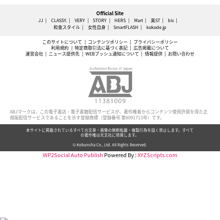
Official Site
JJ
CLASSY.
VERY
STORY
HERS
Mart
美ST
bis
和食スタイル
女性自身
SmartFLASH
kokode.jp
このサイトについて
コンテンツポリシー
プライバシーポリシー
利用規約
特定商取引法に基づく表記
広告掲載について
運営会社
ニュース提供先
WEBプッシュ通知について
情報提供
お問い合わせ
ABJマークは、この電子書店・電子書籍配信サービスが、著作権者からコンテンツ使用許諾を得た正
規版配信サービスであることを示す登録商標（登録番号 第6091713号）です。
本サイトに掲載されているすべての文章・画像の無断転載・複製行為を固く禁止します。すべて
の著作権は光文社に帰属します。
© Kobunsha Co., Ltd. All Rights Reserved.
WP2Social Auto Publish
Powered By :
XYZScripts.com