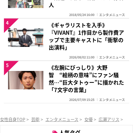
人
2018/05/24 16:00
エンタメニュース
4
《ギャラリストを入手》
『VIVANT』1作目から製作費ア
ップで主要キャストに「衝撃の
出演料」
2026/08/02 11:00
エンタメニュース
5
《左腕にびっしり》大野
智 “絵柄の意味”にファン騒
然…“巨大タトゥー”に描かれた
「7文字の言葉」
2026/07/09 15:25
エンタメニュース
女性自身TOP
>
芸能
>
エンタメニュース
>
女優
>
広瀬アリス
>
「
人気タグ