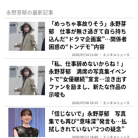
永野芽郁の最新記事
「めっちゃ事故りそう」永野芽
郁 仕事が無さ過ぎて自ら持ち
込んだ“ドラマ企画案”…関係者
困惑の“トンデモ”内容
2026/07/18 11:00
エンタメニュース
「私、仕事辞めないからね！」
永野芽郁 満席の写真集イベン
トで“女優継続”宣言…泣き出す
ファンを励まし、新たな作品の
示唆も
2026/07/06 19:15
エンタメニュース
「信じないで」永野芽郁 写真
集でも再び“意味深”発言も…払
拭しきれていない“2つの疑念”
2026/06/22 14:40
エンタメニュース