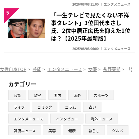
2026/08/08 11:00
エンタメニュース
5
「一生テレビで見たくない不祥
事タレント」3位田代まさし
氏、2位中居正広氏を抑えた1位
は？【2025年最新版】
2025/08/03 06:00
エンタメニュース
女性自身TOP
>
芸能
>
エンタメニュース
>
女優
>
永野芽郁
>
「犯
カテゴリー
芸能
皇室
国内
海外
スポーツ
ライフ
コミック
コラム
占い
エンタメニュース
インタビュー
海外ニュース
韓流ニュース
美容
健康
暮らし
グルメ