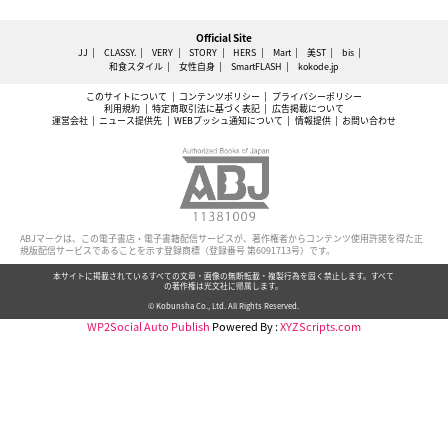
Official Site
JJ
CLASSY.
VERY
STORY
HERS
Mart
美ST
bis
和食スタイル
女性自身
SmartFLASH
kokode.jp
このサイトについて
コンテンツポリシー
プライバシーポリシー
利用規約
特定商取引法に基づく表記
広告掲載について
運営会社
ニュース提供先
WEBプッシュ通知について
情報提供
お問い合わせ
ABJマークは、この電子書店・電子書籍配信サービスが、著作権者からコンテンツ使用許諾を得た正
規版配信サービスであることを示す登録商標（登録番号 第6091713号）です。
本サイトに掲載されているすべての文章・画像の無断転載・複製行為を固く禁止します。すべて
の著作権は光文社に帰属します。
© Kobunsha Co., Ltd. All Rights Reserved.
WP2Social Auto Publish
Powered By :
XYZScripts.com