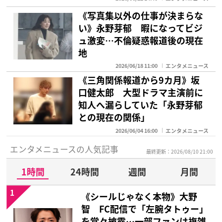
《写真集以外の仕事が決まらな
い》永野芽郁 暇になってビジ
ュ激変…不倫疑惑報道後の現在
地
2026/06/18 11:00
エンタメニュース
《三角関係報道から9カ月》坂
口健太郎 大型ドラマ主演前に
知人へ漏らしていた「永野芽郁
との現在の関係」
2026/06/04 16:00
エンタメニュース
エンタメニュースの人気記事
最終更新：2026/08/10 21:00
1時間
24時間
週間
月間
1
《シールじゃなく本物》大野
智 FC配信で「左腕タトゥー」
を堂々披露…一部ファンは複雑