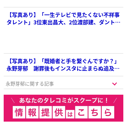
【写真あり】「一生テレビで見たくない不祥事
タレント」3位東出昌大、2位渡部建、ダントツ
1位の俳優は？
【写真あり】「既婚者と手を繋ぐんですか？」
永野芽郁 謝罪後もインスタに止まらぬ追及の
声…求められる“手繋ぎ写真”への「合理的な説
明」
永野芽郁に関する記事