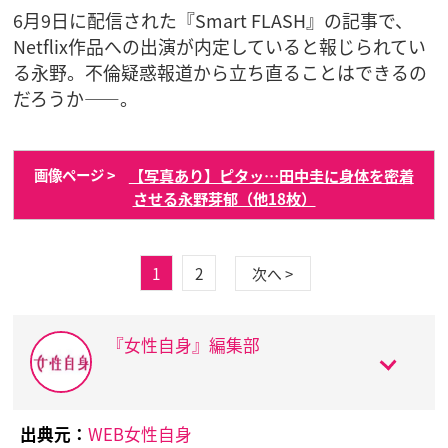
6月9日に配信された『Smart FLASH』の記事で、
Netflix作品への出演が内定していると報じられてい
る永野。不倫疑惑報道から立ち直ることはできるの
だろうか――。
【写真あり】ピタッ…田中圭に身体を密着
画像ページ >
させる永野芽郁（他18枚）
1
2
次へ >
『女性自身』編集部
出典元：
WEB女性自身