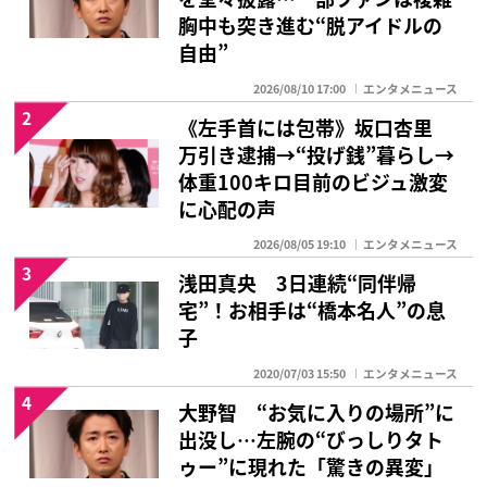
胸中も突き進む“脱アイドルの
自由”
2026/08/10 17:00
エンタメニュース
2
《左手首には包帯》坂口杏里
万引き逮捕→“投げ銭”暮らし→
体重100キロ目前のビジュ激変
に心配の声
2026/08/05 19:10
エンタメニュース
3
浅田真央 3日連続“同伴帰
宅”！お相手は“橋本名人”の息
子
2020/07/03 15:50
エンタメニュース
4
大野智 “お気に入りの場所”に
出没し…左腕の“びっしりタト
ゥー”に現れた「驚きの異変」