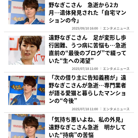
野なぎこさん 急逝から2カ
月…遺体発見された「自宅マン
ションの今」
2025/09/10 16:00
エンタメニュース
遠野なぎこさん 足が変形し歩
行困難、うつ病に苦悩も…急逝
直前の“最後のブログ”で綴って
いた“生への渇望”
2025/07/18 11:00
エンタメニュース
「次の借り主に告知義務が」遠
野なぎこさんが急逝…専門業者
が語る愛猫と暮らしたマンショ
ンの“今後”
2025/07/18 11:00
エンタメニュース
「気持ち悪いよね、私の外見」
遠野なぎこさん急逝 明かして
いた“持病”の苦悩