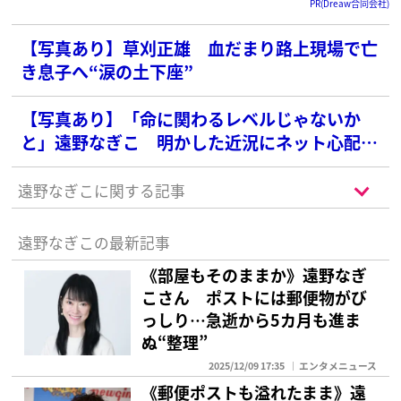
PR(Dreaw合同会社)
【写真あり】草刈正雄 血だまり路上現場で亡
き息子へ“涙の土下座”
【写真あり】「命に関わるレベルじゃないか
と」遠野なぎこ 明かした近況にネット心配
「命を削りながら生きている様に」
遠野なぎこに関する記事
遠野なぎこの最新記事
《部屋もそのままか》遠野なぎ
こさん ポストには郵便物がび
っしり…急逝から5カ月も進ま
ぬ“整理”
2025/12/09 17:35
エンタメニュース
《郵便ポストも溢れたまま》遠