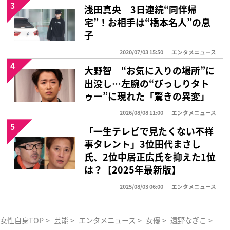
3
浅田真央 3日連続“同伴帰
宅”！お相手は“橋本名人”の息
子
2020/07/03 15:50
エンタメニュース
4
大野智 “お気に入りの場所”に
出没し…左腕の“びっしりタト
ゥー”に現れた「驚きの異変」
2026/08/08 11:00
エンタメニュース
5
「一生テレビで見たくない不祥
事タレント」3位田代まさし
氏、2位中居正広氏を抑えた1位
は？【2025年最新版】
2025/08/03 06:00
エンタメニュース
女性自身TOP
>
芸能
>
エンタメニュース
>
女優
>
遠野なぎこ
>
「