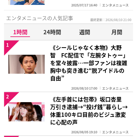
2025/07/17 16:40
エンタメニュース
エンタメニュースの人気記事
最終更新：2026/08/10 21:00
1時間
24時間
週間
月間
1
《シールじゃなく本物》大野
智 FC配信で「左腕タトゥー」
を堂々披露…一部ファンは複雑
胸中も突き進む“脱アイドルの
自由”
2026/08/10 17:00
エンタメニュース
2
《左手首には包帯》坂口杏里
万引き逮捕→“投げ銭”暮らし→
体重100キロ目前のビジュ激変
に心配の声
2026/08/05 19:10
エンタメニュース