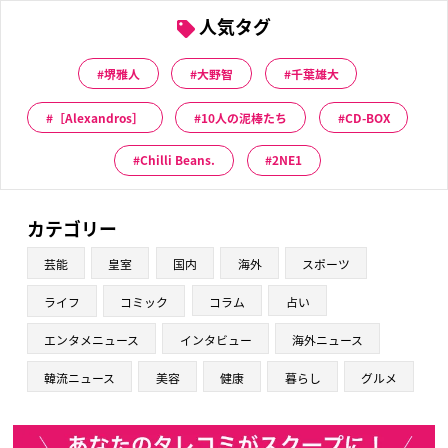
人気タグ
堺雅人
大野智
千葉雄大
［Alexandros］
10人の泥棒たち
CD-BOX
Chilli Beans.
2NE1
カテゴリー
芸能
皇室
国内
海外
スポーツ
ライフ
コミック
コラム
占い
エンタメニュース
インタビュー
海外ニュース
韓流ニュース
美容
健康
暮らし
グルメ