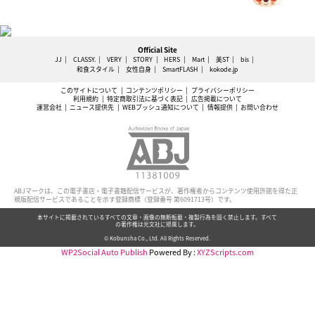
Official Site
JJ
CLASSY.
VERY
STORY
HERS
Mart
美ST
bis
和食スタイル
女性自身
SmartFLASH
kokode.jp
このサイトについて
コンテンツポリシー
プライバシーポリシー
利用規約
特定商取引法に基づく表記
広告掲載について
運営会社
ニュース提供先
WEBプッシュ通知について
情報提供
お問い合わせ
ABJマークは、この電子書店・電子書籍配信サービスが、著作権者からコンテンツ使用許諾を得た正
規版配信サービスであることを示す登録商標（登録番号 第6091713号）です。
本サイトに掲載されているすべての文章・画像の無断転載・複製行為を固く禁止します。すべて
の著作権は光文社に帰属します。
© Kobunsha Co., Ltd. All Rights Reserved.
WP2Social Auto Publish
Powered By :
XYZScripts.com