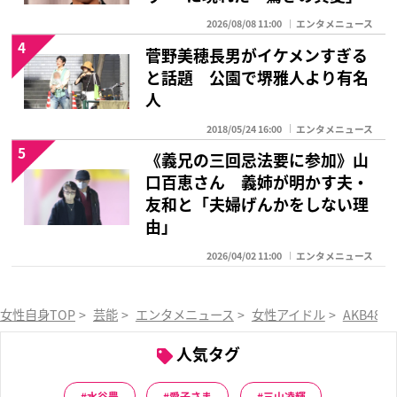
2026/08/08 11:00
エンタメニュース
4
菅野美穂長男がイケメンすぎる
と話題 公園で堺雅人より有名
人
2018/05/24 16:00
エンタメニュース
5
《義兄の三回忌法要に参加》山
口百恵さん 義姉が明かす夫・
友和と「夫婦げんかをしない理
由」
2026/04/02 11:00
エンタメニュース
女性自身TOP
>
芸能
>
エンタメニュース
>
女性アイドル
>
AKB48
>
人気タグ
水谷豊
愛子さま
三山凌輝