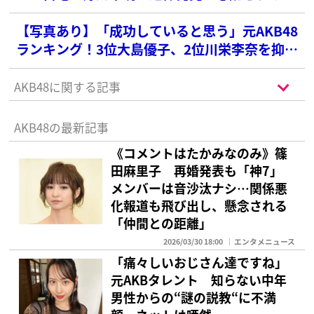
「愛猫の行方」
【写真あり】「成功していると思う」元AKB48
ランキング！3位大島優子、2位川栄李奈を抑え
た1位は？
AKB48に関する記事
AKB48の最新記事
《コメントはたかみなのみ》篠
田麻里子 再婚発表も「神7」
メンバーは音沙汰ナシ…関係悪
化報道も飛び出し、懸念される
「仲間との距離」
2026/03/30 18:00
エンタメニュース
「痛々しいおじさん達ですね」
元AKBタレント 知らない中年
男性からの“謎の説教“に不満