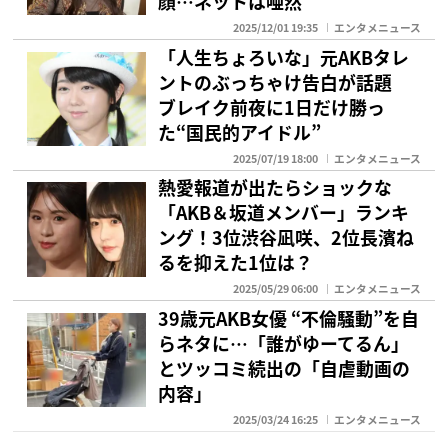
顔…ネットは唖然
2025/12/01 19:35
エンタメニュース
「人生ちょろいな」元AKBタレ
ントのぶっちゃけ告白が話題
ブレイク前夜に1日だけ勝っ
た“国民的アイドル”
2025/07/19 18:00
エンタメニュース
熱愛報道が出たらショックな
「AKB＆坂道メンバー」ランキ
ング！3位渋谷凪咲、2位長濱ね
るを抑えた1位は？
2025/05/29 06:00
エンタメニュース
39歳元AKB女優 “不倫騒動”を自
らネタに…「誰がゆーてるん」
とツッコミ続出の「自虐動画の
内容」
2025/03/24 16:25
エンタメニュース