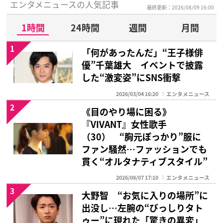
エンタメニュースの人気記事
最終更新：2026/08/09 16:00
1時間
24時間
週間
月間
1
「何があったんだ」“王子様俳
優”千葉雄大 イベントで披露
した“激変姿”にSNS衝撃
2026/03/04 16:20
エンタメニュース
2
《目のやり場に困る》
『VIVANT』女性歌手
（30） “胸元ぽっかり”服に
ファン騒然…ファッションでも
貫く“オルタナティブスタイル”
2026/08/07 17:10
エンタメニュース
3
大野智 “お気に入りの場所”に
出没し…左腕の“びっしりタト
ゥー”に現れた「驚きの異変」