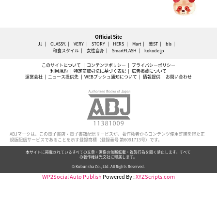
Official Site
JJ
CLASSY.
VERY
STORY
HERS
Mart
美ST
bis
和食スタイル
女性自身
SmartFLASH
kokode.jp
このサイトについて
コンテンツポリシー
プライバシーポリシー
利用規約
特定商取引法に基づく表記
広告掲載について
運営会社
ニュース提供先
WEBプッシュ通知について
情報提供
お問い合わせ
ABJマークは、この電子書店・電子書籍配信サービスが、著作権者からコンテンツ使用許諾を得た正
規版配信サービスであることを示す登録商標（登録番号 第6091713号）です。
本サイトに掲載されているすべての文章・画像の無断転載・複製行為を固く禁止します。すべて
の著作権は光文社に帰属します。
© Kobunsha Co., Ltd. All Rights Reserved.
WP2Social Auto Publish
Powered By :
XYZScripts.com