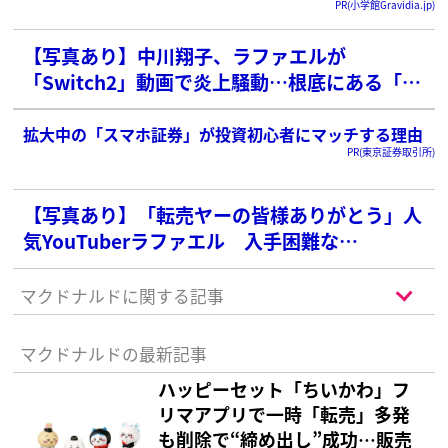
PR(小学館Gravidia.jp)
【写真あり】中川翔子、ラファエルが
「Switch2」動画で炎上騒動…根底にある「転
売ヤー」へのかつてない嫌悪感
拡大中の「スマホ証券」が投資初心者にマッチする理由
PR(東京証券取引所)
【写真あり】「転売ヤーの皆様ありがとう」人
気YouTuberラファエル 入手困難な
「Switch2」のプレゼント企画に批判噴出「ほ
んとダサい」
マクドナルドに関する記事
マクドナルドの最新記事
ハッピーセット「ちいかわ」フ
リマアプリで一時「転売」多発
も削除で“締め出し”成功…販売