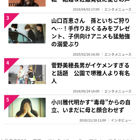
2018/04/02 17:00
エンタメニュース
3
山口百恵さん 孫といちご狩り
へ…！手作りおくるみをプレゼ
ント、子供向けアニメも猛勉強
の溺愛ぶり
2025/02/26 16:30
エンタメニュース
4
菅野美穂長男がイケメンすぎる
と話題 公園で堺雅人より有名
人
2018/05/24 16:00
エンタメニュース
5
小川雅代明かす“毒母”からの自
立、いまだに母と顔合わせず
2018/11/18 11:00
インタビュー