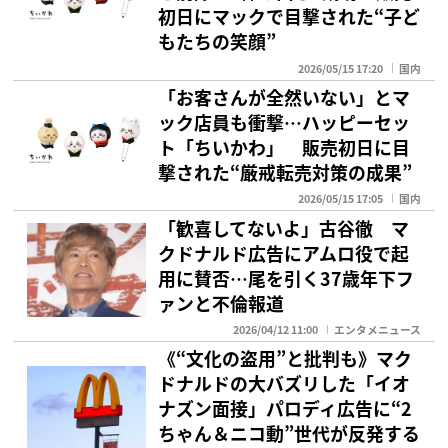
初日にマックで目撃された“子ど
もたちの笑顔”
2026/05/15 17:20
国内
「お客さんが全然いない」とマ
ック店員も衝撃…ハッピーセッ
ト「ちいかわ」 販売初日に目
撃された“厳戒転売対策の成果”
2026/05/15 17:05
国内
「歓喜してないよ」古谷徹 マ
クドナルド広告にアムロ役で起
用に賛否…尾を引く37歳年下フ
ァンと不倫報道
2026/04/12 11:00
エンタメニュース
《“文化の盗用”と批判も》マク
ドナルドの大バズリした「イオ
ナズン面接」パロディ広告に“2
ちゃん＆ニコ動”世代が反発する