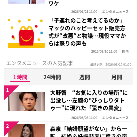
ワケ
2026/01/21 11:00
エンタメニュース
「子連れのこと考えてるのか」
マックのハッピーセット販売方
式が“改悪“と物議…現役ママか
らは怒りの声も
2025/09/10 11:00
国内
エンタメニュースの人気記事
最終更新：2026/08/10 01:00
1時間
24時間
週間
月間
1
大野智 “お気に入りの場所”に
出没し…左腕の“びっしりタト
ゥー”に現れた「驚きの異変」
2026/08/08 11:00
エンタメニュース
2
森泉「結婚願望がない」から一
転 結婚＆妊娠発表に驚きの声