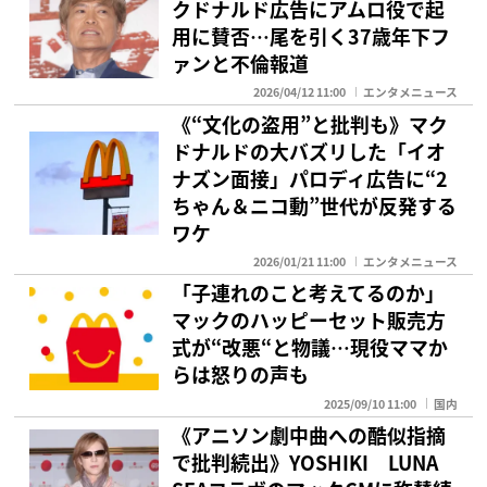
クドナルド広告にアムロ役で起
用に賛否…尾を引く37歳年下フ
ァンと不倫報道
2026/04/12 11:00
エンタメニュース
《“文化の盗用”と批判も》マク
ドナルドの大バズリした「イオ
ナズン面接」パロディ広告に“2
ちゃん＆ニコ動”世代が反発する
ワケ
2026/01/21 11:00
エンタメニュース
「子連れのこと考えてるのか」
マックのハッピーセット販売方
式が“改悪“と物議…現役ママか
らは怒りの声も
2025/09/10 11:00
国内
《アニソン劇中曲への酷似指摘
で批判続出》YOSHIKI LUNA