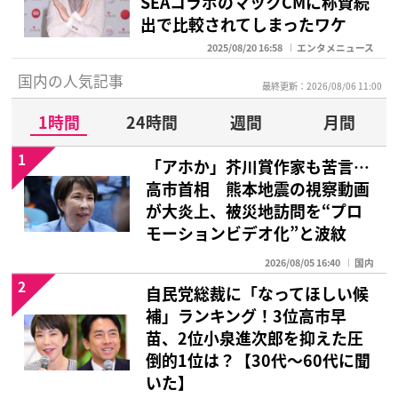
SEAコラボのマックCMに称賛続
出で比較されてしまったワケ
2025/08/20 16:58
エンタメニュース
国内の人気記事
最終更新：2026/08/06 11:00
1時間
24時間
週間
月間
1
「アホか」芥川賞作家も苦言…
高市首相 熊本地震の視察動画
が大炎上、被災地訪問を“プロ
モーションビデオ化”と波紋
2026/08/05 16:40
国内
2
自民党総裁に「なってほしい候
補」ランキング！3位高市早
苗、2位小泉進次郎を抑えた圧
倒的1位は？【30代〜60代に聞
いた】