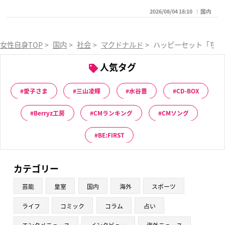
2026/08/04 18:10
国内
女性自身TOP
>
国内
>
社会
>
マクドナルド
>
ハッピーセット「ちい
人気タグ
愛子さま
三山凌輝
水谷豊
CD-BOX
Berryz工房
CMランキング
CMソング
BE:FIRST
カテゴリー
芸能
皇室
国内
海外
スポーツ
ライフ
コミック
コラム
占い
エンタメニュース
インタビュー
海外ニュース