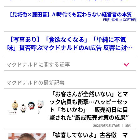
ッグマックを抑えた1位は？
【見城徹×藤田晋】AI時代でも変わらない経営者の本質
PR(FINCHI on GOETHE)
【写真あり】「食欲なくなる」「単純に不気
味」賛否呼ぶマクドナルドのAI広告 反響に対す
る日本マクドナルド社の見解は？
マクドナルドに関する記事
マクドナルドの最新記事
「お客さんが全然いない」とマ
ック店員も衝撃…ハッピーセッ
ト「ちいかわ」 販売初日に目
撃された“厳戒転売対策の成果”
2026/05/15 17:05
国内
「歓喜してないよ」古谷徹 マ