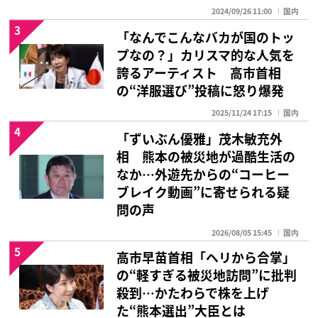
2024/09/26 11:00
国内
3
「なんでこんなバカが国のトッ
プなの？」カリスマ的な人気を
誇るアーティスト 高市首相
の“洋服選び”投稿に怒り爆発
2025/11/24 17:15
国内
4
「ずいぶん優雅」茂木敏充外
相 熊本の被災地が過酷生活の
なか…外遊先からの“コーヒー
ブレイク動画”に寄せられる疑
問の声
2026/08/05 15:45
国内
5
高市早苗首相「ヘリから合掌」
の“軽すぎる被災地訪問”に批判
殺到…かたわらで株を上げ
た“熊本選出”大臣とは