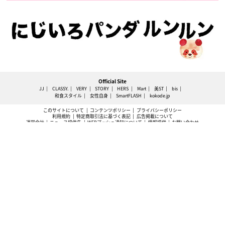
Official Site
JJ
CLASSY.
VERY
STORY
HERS
Mart
美ST
bis
和食スタイル
女性自身
SmartFLASH
kokode.jp
このサイトについて
コンテンツポリシー
プライバシーポリシー
利用規約
特定商取引法に基づく表記
広告掲載について
運営会社
ニュース提供先
WEBプッシュ通知について
情報提供
お問い合わせ
ABJマークは、この電子書店・電子書籍配信サービスが、著作権者からコンテンツ使用許諾を得た正
規版配信サービスであることを示す登録商標（登録番号 第6091713号）です。
本サイトに掲載されているすべての文章・画像の無断転載・複製行為を固く禁止します。すべて
の著作権は光文社に帰属します。
© Kobunsha Co., Ltd. All Rights Reserved.