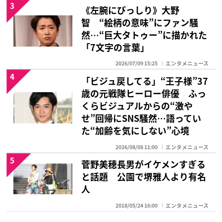
3
《左腕にびっしり》大野
智 “絵柄の意味”にファン騒
然…“巨大タトゥー”に描かれた
「7文字の言葉」
2026/07/09 15:25
エンタメニュース
4
「ビジュ戻してる」“王子様”37
歳の元戦隊ヒーロー俳優 ふっ
くらビジュアルからの“激や
せ”回帰にSNS騒然…語ってい
た“加齢を気にしない”心境
2026/08/08 11:00
エンタメニュース
5
菅野美穂長男がイケメンすぎる
と話題 公園で堺雅人より有名
人
2018/05/24 16:00
エンタメニュース