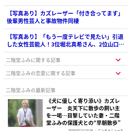
【写真あり】カズレーザー「付き合ってます」
後輩男性芸人と事故物件同棲
【写真あり】「もう一度テレビで見たい」引退
した女性芸能人！3位堀北真希さん、2位山口百
恵さんを抑えた1位は？
二階堂ふみに関する記事
二階堂ふみの恋愛に関する記事
二階堂ふみの最新記事
《犬に優しく寄り添い》カズレ
ーザー 炎天下に散歩の飼い主
を一喝…目撃していた妻・二階
堂ふみの保護犬との“早朝散歩”
2026/07/13 15:30
エンタメニュース