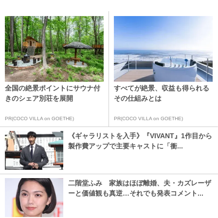
全国の絶景ポイントにサウナ付
すべてが絶景、収益も得られる
きのシェア別荘を展開
その仕組みとは
PR(COCO VILLA on GOETHE)
PR(COCO VILLA on GOETHE)
《ギャラリストを入手》『VIVANT』1作目から
製作費アップで主要キャストに「衝...
二階堂ふみ 家族はほぼ離婚、夫・カズレーザ
ーと価値観も真逆…それでも発表コメント...