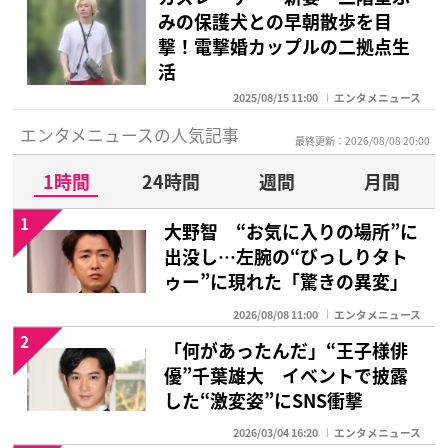
みの保護犬との早朝散歩を目
撃！電撃婚カップルの二拠点生
活
2025/08/15 11:00
エンタメニュース
エンタメニュースの人気記事
最終更新：2026/08/08 20:00
1時間
24時間
週間
月間
1
大野智 “お気に入りの場所”に
出没し…左腕の“びっしりタト
ゥー”に現れた「驚きの異変」
2026/08/08 11:00
エンタメニュース
2
「何があったんだ」“王子様俳
優”千葉雄大 イベントで披露
した“激変姿”にSNS衝撃
2026/03/04 16:20
エンタメニュース