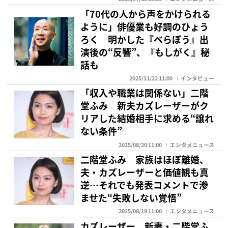
「70代の人から声をかけられる
ように」俳優業も好調のひょう
ろく 明かした『べらぼう』出
演後の“反響”、『もしがく』秘
話も
2025/11/22 11:00
インタビュー
「収入や職業は関係ない」二階
堂ふみ 新夫カズレーザーがク
リアした結婚相手に求める“譲れ
ない条件”
2025/08/20 11:00
エンタメニュース
二階堂ふみ 家族はほぼ離婚、
夫・カズレーザーと価値観も真
逆…それでも発表コメントで滲
ませた“失敗しない覚悟”
2025/08/19 11:00
エンタメニュース
カズレーザー 新妻・二階堂ふ