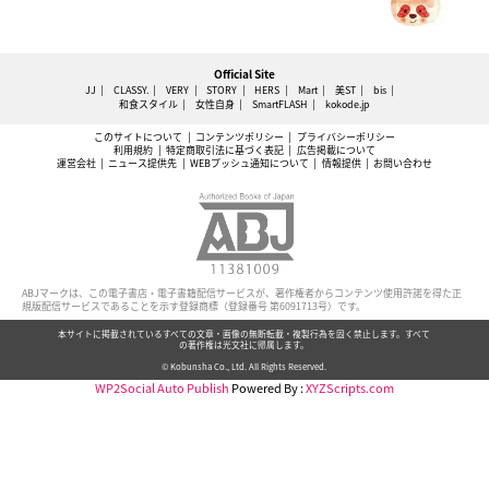
Official Site
JJ
CLASSY.
VERY
STORY
HERS
Mart
美ST
bis
和食スタイル
女性自身
SmartFLASH
kokode.jp
このサイトについて
コンテンツポリシー
プライバシーポリシー
利用規約
特定商取引法に基づく表記
広告掲載について
運営会社
ニュース提供先
WEBプッシュ通知について
情報提供
お問い合わせ
ABJマークは、この電子書店・電子書籍配信サービスが、著作権者からコンテンツ使用許諾を得た正
規版配信サービスであることを示す登録商標（登録番号 第6091713号）です。
本サイトに掲載されているすべての文章・画像の無断転載・複製行為を固く禁止します。すべて
の著作権は光文社に帰属します。
© Kobunsha Co., Ltd. All Rights Reserved.
WP2Social Auto Publish
Powered By :
XYZScripts.com