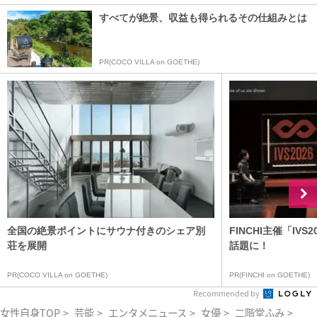
すべてが絶景、収益も得られるその仕組みとは
PR(COCO VILLA on GOETHE)
全国の絶景ポイントにサウナ付きのシェア別
FINCHI主催「IV
荘を展開
話題に！
PR(COCO VILLA on GOETHE)
PR(FINCHI on GOETHE)
Recommended by
女性自身TOP
>
芸能
>
エンタメニュース
>
女優
>
二階堂ふみ
>
「