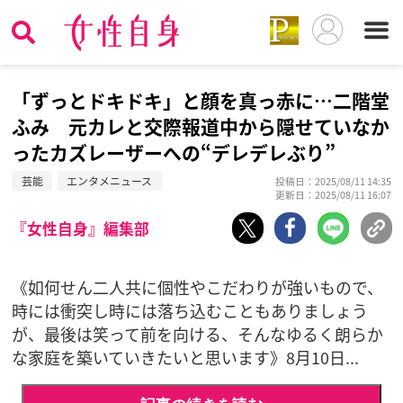
「ずっとドキドキ」と顔を真っ赤に…二階堂
ふみ 元カレと交際報道中から隠せていなか
ったカズレーザーへの“デレデレぶり”
芸能
エンタメニュース
投稿日：2025/08/11 14:35
更新日：2025/08/11 16:07
『女性自身』編集部
《如何せん二人共に個性やこだわりが強いもので、
時には衝突し時には落ち込むこともありましょう
が、最後は笑って前を向ける、そんなゆるく朗らか
な家庭を築いていきたいと思います》8月10日...