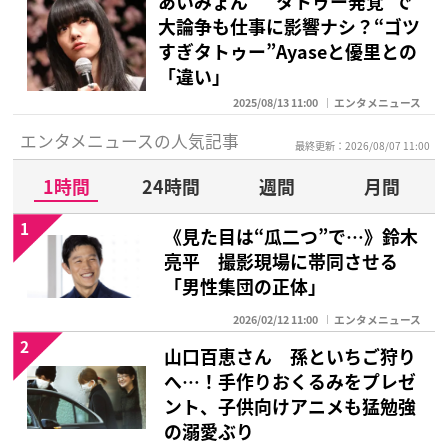
あいみょん “タトゥー発覚”で
大論争も仕事に影響ナシ？“ゴツ
すぎタトゥー”Ayaseと優里との
「違い」
2025/08/13 11:00
エンタメニュース
エンタメニュースの人気記事
最終更新：2026/08/07 11:00
1時間
24時間
週間
月間
1
《見た目は“瓜二つ”で…》鈴木
亮平 撮影現場に帯同させる
「男性集団の正体」
2026/02/12 11:00
エンタメニュース
2
山口百恵さん 孫といちご狩り
へ…！手作りおくるみをプレゼ
ント、子供向けアニメも猛勉強
の溺愛ぶり