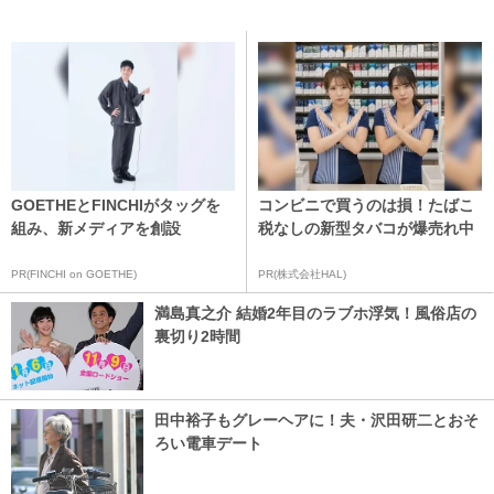
GOETHEとFINCHIがタッグを
コンビニで買うのは損！たばこ
組み、新メディアを創設
税なしの新型タバコが爆売れ中
PR(FINCHI on GOETHE)
PR(株式会社HAL)
満島真之介 結婚2年目のラブホ浮気！風俗店の
裏切り2時間
田中裕子もグレーヘアに！夫・沢田研二とおそ
ろい電車デート