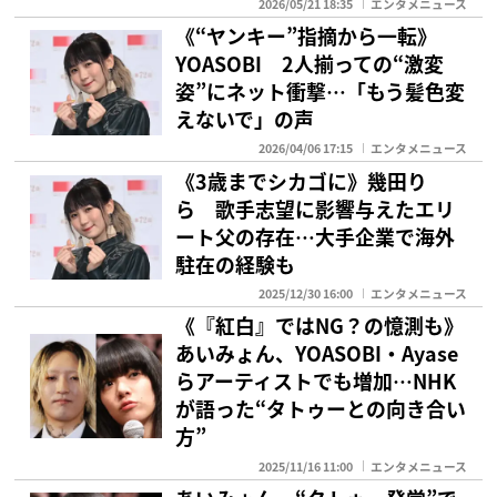
2026/05/21 18:35
エンタメニュース
《“ヤンキー”指摘から一転》
YOASOBI 2人揃っての“激変
姿”にネット衝撃…「もう髪色変
えないで」の声
2026/04/06 17:15
エンタメニュース
《3歳までシカゴに》幾田り
ら 歌手志望に影響与えたエリ
ート父の存在…大手企業で海外
駐在の経験も
2025/12/30 16:00
エンタメニュース
《『紅白』ではNG？の憶測も》
あいみょん、YOASOBI・Ayase
らアーティストでも増加…NHK
が語った“タトゥーとの向き合い
方”
2025/11/16 11:00
エンタメニュース