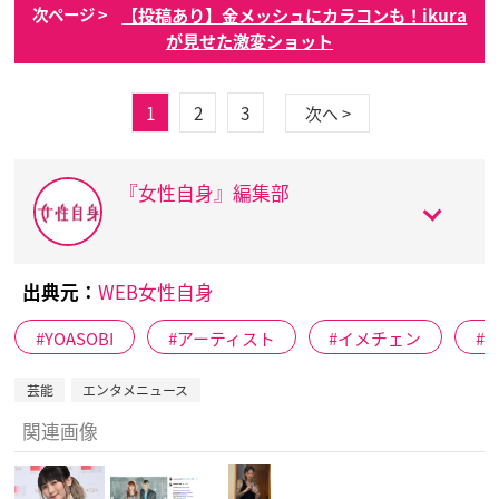
【投稿あり】金メッシュにカラコンも！ikura
次ページ >
が見せた激変ショット
1
2
3
次へ >
『女性自身』編集部
出典元：
WEB女性自身
YOASOBI
アーティスト
イメチェン
芸能
エンタメニュース
関連画像