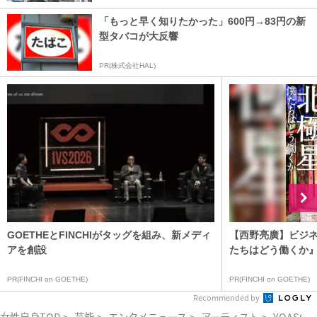
「もっと早く知りたかった」600円→83円の新
型タバコが大反響
PR(株式会社HAL)
GOETHEとFINCHIがタッグを組み、新メディ
【西野亮廣】ビジ
アを創設
たちはどう働くか
PR(FINCHI on GOETHE)
PR(FINCHI on GOETHE)
Recommended by
女性自身TOP
>
芸能
>
エンタメニュース
>
アーティスト
>
YOASOBI