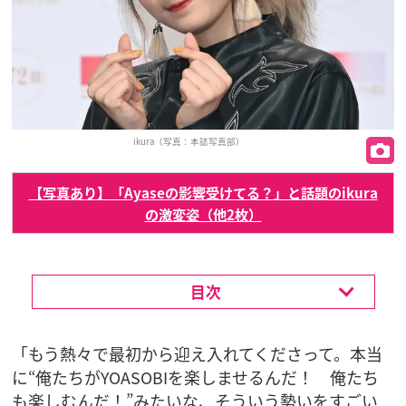
ikura（写真：本誌写真部）
【写真あり】「Ayaseの影響受けてる？」と話題のikura
の激変姿（他2枚）
目次
「もう熱々で最初から迎え入れてくださって。本当
に“俺たちがYOASOBIを楽しませるんだ！ 俺たち
も楽しむんだ！”みたいな、そういう勢いをすごい