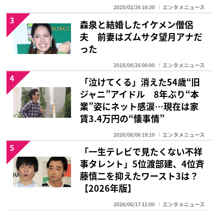
2025/02/26 16:30
エンタメニュース
3
森泉と結婚したイケメン僧侶
夫 前妻はズムサタ望月アナだ
った
2018/04/26 06:00
エンタメニュース
4
「泣けてくる」消えた54歳“旧
ジャニ”アイドル 8年ぶり“本
業”姿にネット感涙…現在は家
賃3.4万円の“懐事情”
2026/08/06 19:10
エンタメニュース
5
「一生テレビで見たくない不祥
事タレント」5位渡部建、4位斉
藤慎二を抑えたワースト3は？
【2026年版】
2026/06/17 11:00
エンタメニュース