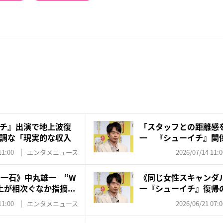
チ』出演で地上波復
「スタッフとの距離感
調な「現実的な収入
一 『シューイチ』関
全復...
11:00
エンタメニュース
2026/07/14 11:0
に一石》中丸雄一 “W
《同じ女性スキャンダ
が相次ぐなか指摘...
一『シューイチ』復帰
人”...
11:00
エンタメニュース
2026/06/21 07:0