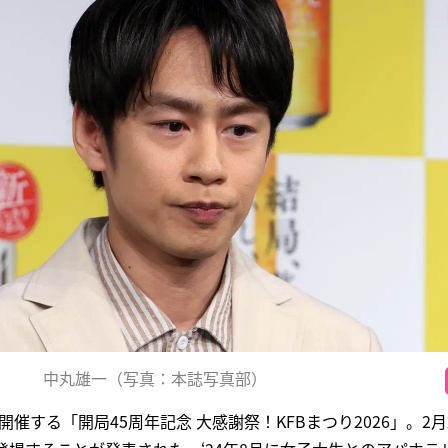
中丸雄一（写真：本誌写真部）
開催する「開局45周年記念 大感謝祭！KFBまつり2026」。2