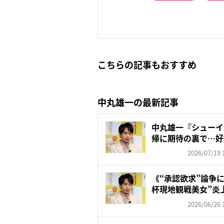
こちらの記事もおすすめ
中丸雄一の最新記事
中丸雄一『シューイ
帰に期待の裏で…好
源」
2026/07/19 
《“承認欲求”論争
杯現地観戦美女”炎上
2026/06/26 