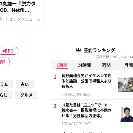
中丸雄一『脱力タ
Netfli...
5
エンタメニュース
芸能ランキング
BPO
最終更新：2026/08/07 14
選挙
1時間
24時間
週間
月間
菅野美穂長男がイケメンすぎ
ると話題 公園で堺雅人より
ラム
占い
有名人
2018/05/24 16:00
らし
グルメ
《見た目は“瓜二つ”で…》
鈴木亮平 撮影現場に帯同さ
せる「男性集団の正体」
2026/02/12 11:00