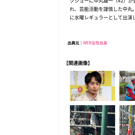
クショーに中丸雄一（42）が
れ、芸能活動を謹慎した中丸。’
に水曜レギュラーとして出演し
出典元：
WEB女性自身
【関連画像】