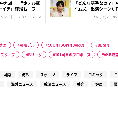
中丸雄一 “ホテル密
「どんな基準なの？」
ーイチ』復帰も…フ
イムズ』出演シーンがFOD、
15:34
エンタメニュース
2026/04/20 19:2
さま
AIモデル
COUNTDOWN JAPAN
BEGIN
トスクープ
Bリーグ
101回目のプロポーズ
AKB総
国内
海外
スポーツ
ライフ
コミック
コ
海外ニュース
韓流ニュース
美容
健康
暮