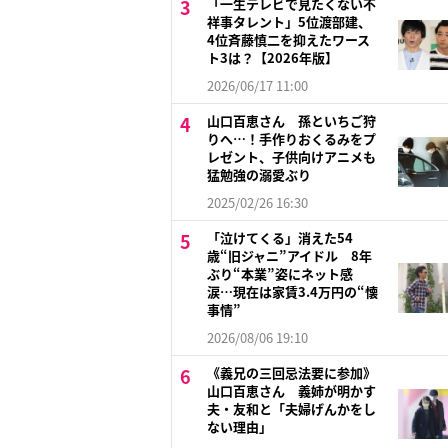
「一生テレビで見たくない不
祥事タレント」5位渡部建、
4位斉藤慎二を抑えたワース
ト3は？【2026年版】
2026/06/17 11:00
山口百恵さん 孫といちご狩
りへ…！手作りおくるみをプ
レゼント、子供向けアニメも
猛勉強の溺愛ぶり
2025/02/26 16:30
「泣けてくる」消えた54
歳“旧ジャニ”アイドル 8年
ぶり“本業”姿にネット感
涙…現在は家賃3.4万円の“懐
事情”
2026/08/06 19:10
《義兄の三回忌法要に参加》
山口百恵さん 義姉が明かす
夫・友和と「夫婦げんかをし
ない理由」