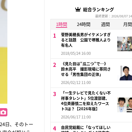
総合ランキング
最終更新：2026/08/07 14
1時間
24時間
週間
月間
菅野美穂長男がイケメンすぎ
ると話題 公園で堺雅人より
有名人
2018/05/24 16:00
《見た目は“瓜二つ”で…》
鈴木亮平 撮影現場に帯同さ
せる「男性集団の正体」
2026/02/12 11:00
「一生テレビで見たくない不
祥事タレント」5位渡部建、
4位斉藤慎二を抑えたワース
ト3は？【2026年版】
2026/06/17 11:00
月24日、そのトー
自民党総裁に「なってほしい