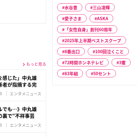
水谷豊
三山凌輝
愛子さま
ASKA
「女性自身」創刊60周年
2025年上半期ベストスクープ
8番出口
100回泣くこと
72時間ホンネテレビ
3蜜
もっと見る
83年組
50セント
を感じた」中丸雄
係者が指摘する完
0
エンタメニュース
ルでも…》中丸雄
の裏で“不祥事芸
0
エンタメニュース