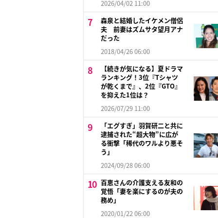
2026/04/02 11:00
森泉と結婚したイケメン僧侶
夫 前妻はズムサタ望月アナ
だった
2018/04/26 06:00
【続きが気になる】夏ドラマ
ランキング！3位『Tシャツ
が乾くまで』、2位『GTO』
を抑えた1位は？
2026/07/29 11:00
「エグすぎ」羽賀研二と共に
逮捕された“超大物”に広が
る衝撃「稀代のワルより悪そ
う」
2024/09/28 06:00
百恵さんの介護支える友和の
覚悟「妻を楽にするのが夫の
務め」
2020/01/22 06:00