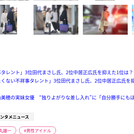
タレント」3位田代まさし氏、2位中居正広氏を抑えた1位は？【
くない不祥事タレント」3位田代まさし氏、2位中居正広氏を
美穂の実妹女優 “独りよがりな差し入れ”に「自分勝手にも
ンタメニュース
丸雄一
男性アイドル