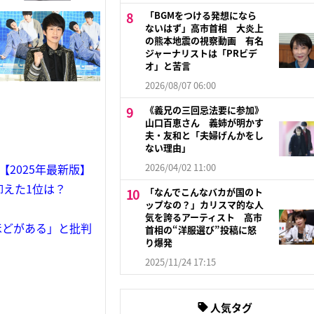
「BGMをつける発想になら
ないはず」高市首相 大炎上
の熊本地震の視察動画 有名
ジャーナリストは「PRビデ
オ」と苦言
2026/08/07 06:00
《義兄の三回忌法要に参加》
山口百恵さん 義姉が明かす
夫・友和と「夫婦げんかをし
ない理由」
2025年最新版】
2026/04/02 11:00
抑えた1位は？
「なんでこんなバカが国のト
ップなの？」カリスマ的な人
気を誇るアーティスト 高市
ほどがある」と批判
首相の“洋服選び”投稿に怒
り爆発
2025/11/24 17:15
人気タグ