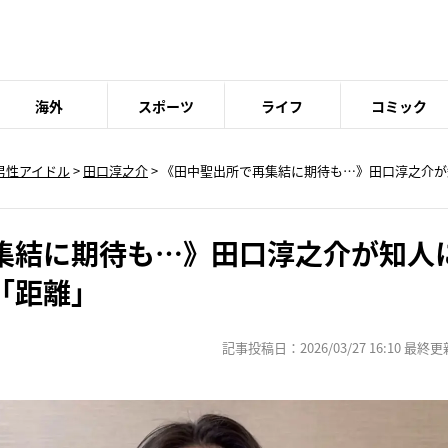
海外
スポーツ
ライフ
コミック
男性アイドル
>
田口淳之介
> 《田中聖出所で再集結に期待も…》田口淳之介
集結に期待も…》田口淳之介が知人
「距離」
記事投稿日：2026/03/27 16:10 最終更新日