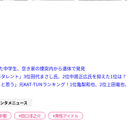
た中学生、空き家の煙突内から遺体で発見
タレント」3位田代まさし氏、2位中居正広氏を抑えた1位は？【
と思う」元KAT-TUNランキング！1位亀梨和也、2位上田竜
ンタメニュース
中聖
田口淳之介
男性アイドル