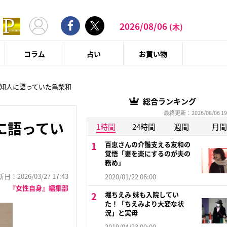
2026/08/06
(木)
コラム
占い
お買い物
が知人に語っていた亀梨和
総合ランキング
最終更新：2026/08/06 19
に語ってい
1時間
24時間
週間
月間
百恵さんの介護支える友和の
覚悟「妻を楽にするのが夫の
務め」
：2026/03/27 17:43
2020/01/22 06:00
『女性自身』編集部
堀ちえみ 妹も入院してい
た！「ちえみより大変な状
況」と実母
2019/04/23 00:00