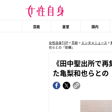
芸能
皇室
国内
女性自身TOP
>
芸能
>
エンタメニュース
>
也らとの「距離」
《田中聖出所で再
た亀梨和也らとの