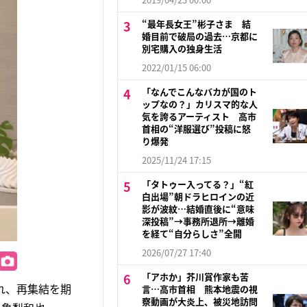
“最年長女王”彬子さま 結
婚目前で破局の過去…京都に
別宅購入の独身生活
2022/01/15 06:00
「なんでこんなバカが国のト
ップなの？」カリスマ的な人
気を誇るアーティスト 高市
首相の“洋服選び”投稿に怒
り爆発
2025/11/24 17:15
「タトゥー入ってる？」“紅
白出場”朝ドラヒロインの近
影が波紋…結婚直後に“意味
深投稿”→事務所退所→離婚
を経て“自分らしさ”全開
2026/07/27 17:40
「アホか」芥川賞作家も苦
され、再集結を期
言…高市首相 熊本地震の視
察動画が大炎上、被災地訪問