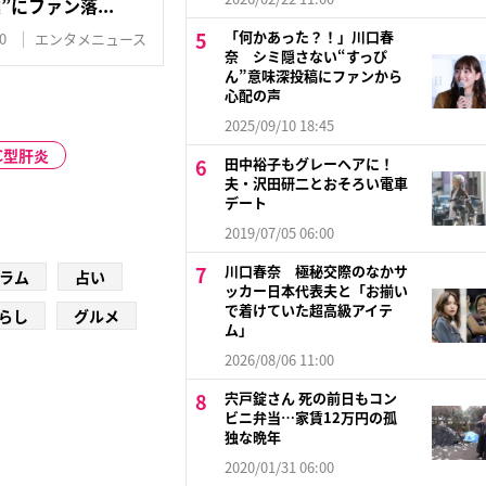
にファン落...
「何かあった？！」川口春
0
エンタメニュース
奈 シミ隠さない“すっぴ
ん”意味深投稿にファンから
心配の声
2025/09/10 18:45
C型肝炎
田中裕子もグレーヘアに！
夫・沢田研二とおそろい電車
デート
2019/07/05 06:00
川口春奈 極秘交際のなかサ
ラム
占い
ッカー日本代表夫と「お揃い
で着けていた超高級アイテ
らし
グルメ
ム」
2026/08/06 11:00
宍戸錠さん 死の前日もコン
ビニ弁当…家賃12万円の孤
独な晩年
2020/01/31 06:00