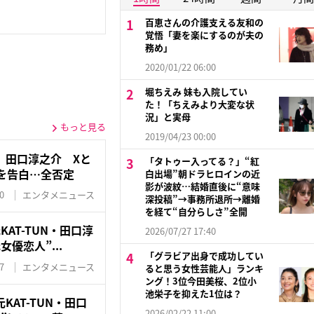
百恵さんの介護支える友和の
覚悟「妻を楽にするのが夫の
務め」
2020/01/22 06:00
堀ちえみ 妹も入院してい
た！「ちえみより大変な状
況」と実母
もっと見る
2019/04/23 00:00
」田口淳之介 Xと
「タトゥー入ってる？」“紅
を告白…全否定
白出場”朝ドラヒロインの近
影が波紋…結婚直後に“意味
0
エンタメニュース
深投稿”→事務所退所→離婚
を経て“自分らしさ”全開
AT-TUN・田口淳
2026/07/27 17:40
優恋人”...
「グラビア出身で成功してい
7
エンタメニュース
ると思う女性芸能人」ランキ
ング！3位今田美桜、2位小
池栄子を抑えた1位は？
AT-TUN・田口
2026/02/22 11:00