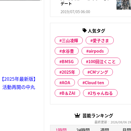
デート
2019/07/05 06:00
人気タグ
三山凌輝
愛子さま
水谷豊
airpods
BMSG
100回泣くこと
2025年
CMソング
2025年最新版】
AOA
Cloud ten
也、活動再開の中丸
B＆ZAI
2ちゃんねる
芸能ランキング
最終更新：2026/08/06 19
1時間
24時間
週間
月間