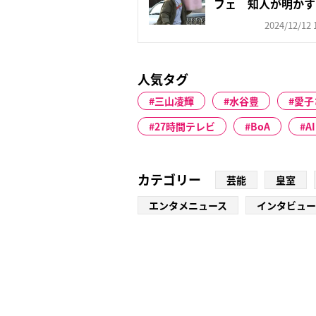
フェ 知人が明かす閉
2024/12/12 
人気タグ
三山凌輝
水谷豊
愛子
27時間テレビ
BoA
AI
カテゴリー
芸能
皇室
エンタメニュース
インタビュー