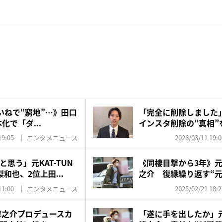
いいねで“窮地”…》田口
「完全に削除しました
化で「ダ...
インスタ削除の“真相”
し...
19:05
エンタメニュース
2026/03/11 19:0
思う」元KAT-TUN
《同棲目撃から3年》元K
和也、2位上田...
之介 復縁繰り返す“元女
11:00
エンタメニュース
2025/02/21 18:2
口淳之介プロデュースカ
「遂に手を出したか」元K