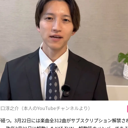
田口淳之介（本人のYouTubeチャンネルより）
年が経つ。3月22日には楽曲全312曲がサブスクリプション解禁