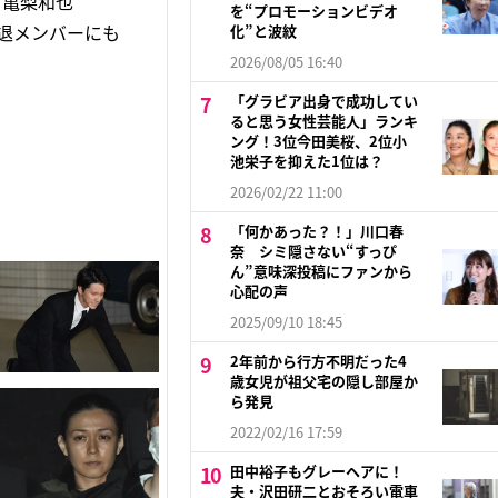
る亀梨和也
を“プロモーションビデオ
脱退メンバーにも
化”と波紋
2026/08/05 16:40
「グラビア出身で成功してい
ると思う女性芸能人」ランキ
ング！3位今田美桜、2位小
池栄子を抑えた1位は？
2026/02/22 11:00
「何かあった？！」川口春
奈 シミ隠さない“すっぴ
ん”意味深投稿にファンから
心配の声
2025/09/10 18:45
2年前から行方不明だった4
歳女児が祖父宅の隠し部屋か
ら発見
2022/02/16 17:59
田中裕子もグレーヘアに！
夫・沢田研二とおそろい電車