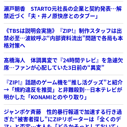
瀬戸朝香 STARTO元社長の企業と契約発表…解
禁近づく「夫・井ノ原快彦とのタブー」
《TBSは説明会実施》『ZIP!』制作スタッフは出
禁必至…波紋呼ぶ“内部資料流出”問題で各局も本
格対策へ
髙橋海人 体調異変で『24時間テレビ』を急遽欠
席…ファンが心配していた3日前の“異変”
『ZIP!』話題のゲーム機を“推し活グッズ”と紹介
→「規約違反を推奨」と非難殺到…日本テレビが
明かした「KONAMIとのやり取り」
ジャンポケ斉藤 性的暴行報道で加速する行き過
ぎた“被害者探し”にZIPリポーターは「全くのデ
マ」と否定…本人も「どうかそっとしておいて」