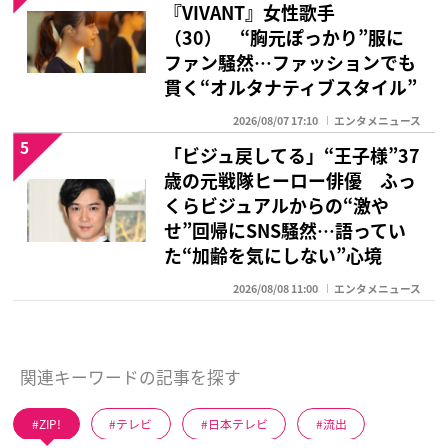
『VIVANT』女性歌手
（30） “胸元ぽっかり”服に
ファン騒然…ファッションでも
貫く“オルタナティブスタイル”
2026/08/07 17:10
エンタメニュース
5
「ビジュ戻してる」“王子様”37
歳の元戦隊ヒーロー俳優 ふっ
くらビジュアルからの“激や
せ”回帰にSNS騒然…語ってい
た“加齢を気にしない”心境
2026/08/08 11:00
エンタメニュース
関連キーワードの記事を探す
ZIP!
テレビ
日本テレビ
流出