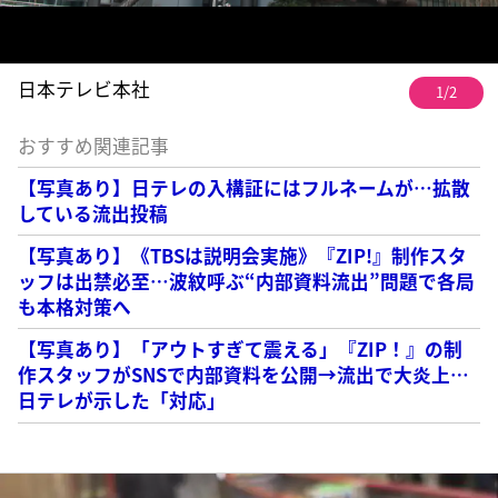
日本テレビ本社
1/2
おすすめ関連記事
【写真あり】日テレの入構証にはフルネームが…拡散
している流出投稿
【写真あり】《TBSは説明会実施》『ZIP!』制作スタ
ッフは出禁必至…波紋呼ぶ“内部資料流出”問題で各局
も本格対策へ
【写真あり】「アウトすぎて震える」『ZIP！』の制
作スタッフがSNSで内部資料を公開→流出で大炎上…
日テレが示した「対応」