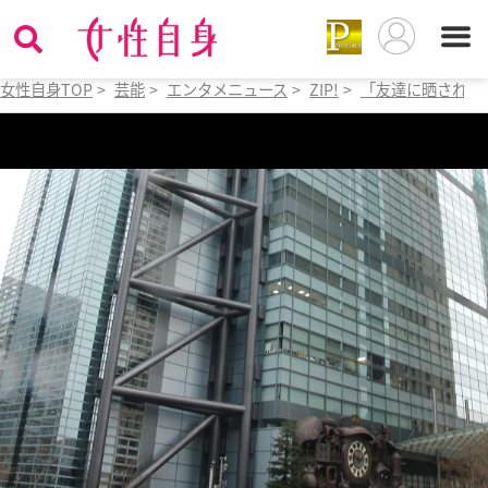
女性自身TOP
>
芸能
>
エンタメニュース
>
ZIP!
>
「友達に晒されたん