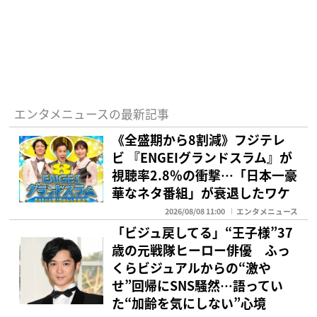
エンタメニュースの最新記事
《全盛期から8割減》フジテレ
ビ 『ENGEIグランドスラム』が
視聴率2.8％の衝撃…「日本一豪
華なネタ番組」が衰退したワケ
2026/08/08 11:00
エンタメニュース
「ビジュ戻してる」“王子様”37
歳の元戦隊ヒーロー俳優 ふっ
くらビジュアルからの“激や
せ”回帰にSNS騒然…語ってい
た“加齢を気にしない”心境