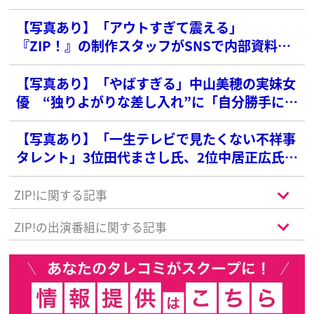
出”問題で各局も本格対策へ
【写真あり】「アウトすぎて震える」
『ZIP！』の制作スタッフがSNSで内部資料を
公開→流出で大炎上…日テレが示した「対応」
【写真あり】「やばすぎる」中山美穂の実妹女
優 “独りよがりな差し入れ”に「自分勝手にも
ほどがある」と批判の声
【写真あり】「一生テレビで見たくない不祥事
タレント」3位田代まさし氏、2位中居正広氏を
抑えた1位は？【2025年最新版】
ZIP!に関する記事
ZIP!の出演番組に関する記事