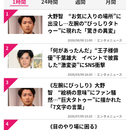
1時間
24時間
週間
月間
1
大野智 “お気に入りの場所”に
出没し…左腕の“びっしりタト
ゥー”に現れた「驚きの異変」
2026/08/08 11:00
エンタメニュース
2
「何があったんだ」“王子様俳
優”千葉雄大 イベントで披露
した“激変姿”にSNS衝撃
2026/03/04 16:20
エンタメニュース
3
《左腕にびっしり》大野
智 “絵柄の意味”にファン騒
然…“巨大タトゥー”に描かれた
「7文字の言葉」
2026/07/09 15:25
エンタメニュース
4
《目のやり場に困る》