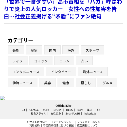
「世界で一番ダサい」高市首相を「バカ」呼ばわ
りで炎上の人気ロッカー 女性への性加害を告
白…社会正義掲げる“矛盾”にファン絶句
カテゴリー
芸能
皇室
国内
海外
スポーツ
ライフ
コミック
コラム
占い
エンタメニュース
インタビュー
海外ニュース
韓流ニュース
美容
健康
暮らし
グルメ
Official Site
JJ
CLASSY.
VERY
STORY
HERS
Mart
美ST
bis
和食スタイル
女性自身
SmartFLASH
kokode.jp
このサイトについて
コンテンツポリシー
プライバシーポリシー
利用規約
特定商取引法に基づく表記
広告掲載について