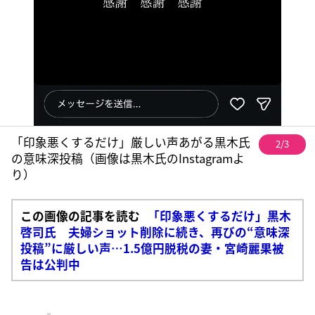
「印象悪くするだけ」厳しい声あがる黒木氏
2/3
の意味深投稿（画像は黒木氏のInstagramよ
り）
この画像の記事を読む
「印象悪くするだけ」黒木
啓司氏 夫婦ショット削除に続き、再びの“意味深
投稿”に厳しい声…1.5億円脱税の妻・宮崎麗果被
告は公判中