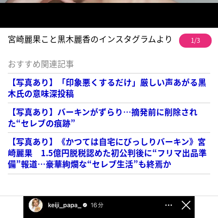
宮崎麗果こと黒木麗香のインスタグラムより
1/3
おすすめ関連記事
【写真あり】「印象悪くするだけ」厳しい声あがる黒
木氏の意味深投稿
【写真あり】バーキンがずらり…摘発前に削除され
た“セレブの痕跡”
【写真あり】《かつては自宅にびっしりバーキン》宮
崎麗果 1.5億円脱税認めた初公判後に“フリマ出品準
備”報道…豪華絢爛な“セレブ生活”も終焉か