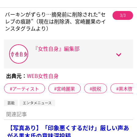
バーキンがずらり…摘発前に削除された“セ
3/3
レブの痕跡”（現在は削除済、宮崎麗果のイ
ンスタグラムより）
『女性自身』編集部
出典元：
WEB女性自身
アーティスト
宮崎麗果
脱税
黒木啓
芸能
エンタメニュース
関連記事
【写真あり】「印象悪くするだけ」厳しい声あ
がる黒木氏の意味深投稿