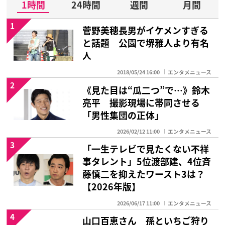
1時間
24時間
週間
月間
1
菅野美穂長男がイケメンすぎる
と話題 公園で堺雅人より有名
人
2018/05/24 16:00
エンタメニュース
2
《見た目は“瓜二つ”で…》鈴木
亮平 撮影現場に帯同させる
「男性集団の正体」
2026/02/12 11:00
エンタメニュース
3
「一生テレビで見たくない不祥
事タレント」5位渡部建、4位斉
藤慎二を抑えたワースト3は？
【2026年版】
2026/06/17 11:00
エンタメニュース
4
山口百恵さん 孫といちご狩り