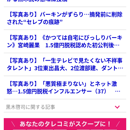
【写真あり】バーキンがずらり…摘発前に削除
された“セレブの痕跡”
【写真あり】《かつては自宅にびっしりバーキ
ン》宮崎麗果 1.5億円脱税認めた初公判後
に“フリマ出品準備”報道…豪華絢爛な“セレブ
生活”も終焉か
【写真あり】「一生テレビで見たくない不祥事
タレント」3位東出昌大、2位渡部建、ダントツ
1位の俳優は？
【写真あり】「悪質極まりない」とネット激
怒…1.5億円脱税インフルエンサー（37） 元
参院議員の父・白眞勲氏は「一切のコメントを
差し控えるよう指示を受けている」
黒木啓司に関する記事