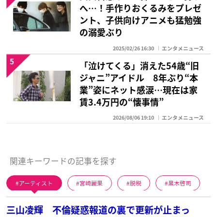
へ…！手作りおくるみをプレゼ
ント、子供向けアニメも猛勉強
の溺愛ぶり
2025/02/26 16:30
エンタメニュース
5
「泣けてくる」消えた54歳“旧
ジャニ”アイドル 8年ぶり“本
業”姿にネット感涙…現在は家
賃3.4万円の“懐事情”
2026/08/06 19:10
エンタメニュース
関連キーワードの記事を探す
アーティスト
宮崎麗果
脱税
黒木啓司
三山凌輝 不倫疑惑報道の裏で更新が止まっ