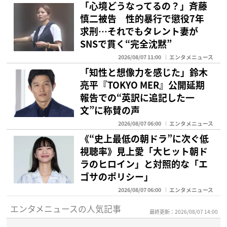
「心境どうなってるの？」斉藤
慎二被告 性的暴行で懲役7年
求刑…それでもタレント妻が
SNSで貫く“完全沈黙”
2026/08/07 11:00
エンタメニュース
「知性と想像力を感じた」鈴木
亮平『TOKYO MER』公開延期
報告での“英訳に追記した一
文”に称賛の声
2026/08/07 06:00
エンタメニュース
《“史上最低の朝ドラ”に次ぐ低
視聴率》見上愛「大ヒット朝ド
ラのヒロイン」と対照的な「エ
ゴサのポリシー」
2026/08/07 06:00
エンタメニュース
エンタメニュースの人気記事
最終更新：2026/08/07 14:00