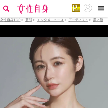
女性自身TOP
>
芸能
>
エンタメニュース
>
アーティスト
>
黒木啓司