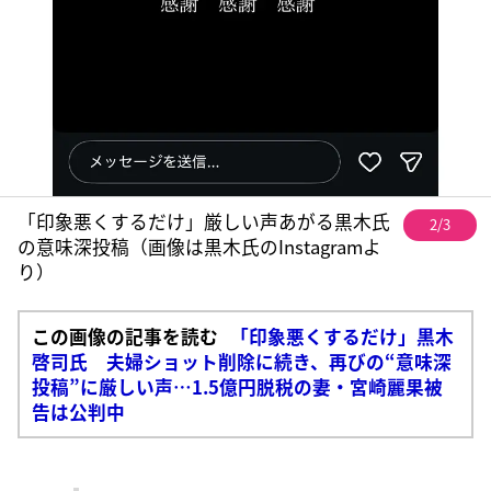
「印象悪くするだけ」厳しい声あがる黒木氏
2/3
の意味深投稿（画像は黒木氏のInstagramよ
り）
この画像の記事を読む
「印象悪くするだけ」黒木
啓司氏 夫婦ショット削除に続き、再びの“意味深
投稿”に厳しい声…1.5億円脱税の妻・宮崎麗果被
告は公判中