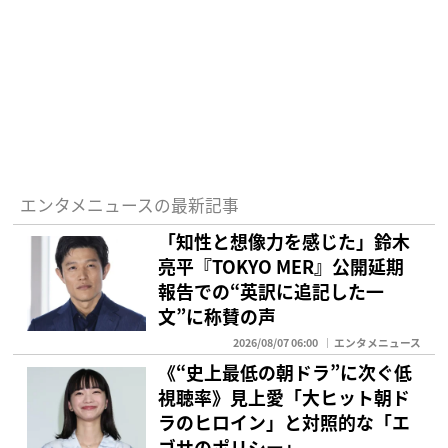
エンタメニュースの最新記事
「知性と想像力を感じた」鈴木
亮平『TOKYO MER』公開延期
報告での“英訳に追記した一
文”に称賛の声
2026/08/07 06:00
エンタメニュース
《“史上最低の朝ドラ”に次ぐ低
視聴率》見上愛「大ヒット朝ド
ラのヒロイン」と対照的な「エ
ゴサのポリシー」