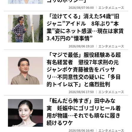
2026/08/07 06:00
エンタメニュース
「泣けてくる」消えた54歳“旧
ジャニ”アイドル 8年ぶり“本
業”姿にネット感涙…現在は家賃
3.4万円の“懐事情”
2026/08/06 19:10
エンタメニュース
「マジで最低」服役経験ある超
有名経営者 懲役7年求刑の元
ジャンポケ斉藤被告をバッサ
リ…不同意性交の疑いに「多目
的トイレ以下」と痛烈批判
2026/08/06 17:50
エンタメニュース
「転んだら怖すぎ」田中みな
実 妊娠中にゴリゴリヒール着
用が物議…それでも頑なに履き
続けるワケ
2026/08/06 16:40
エンタメニュース