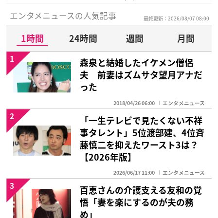
エンタメニュースの人気記事
最終更新：2026/08/07 08:00
1時間
24時間
週間
月間
1
森泉と結婚したイケメン僧侶
夫 前妻はズムサタ望月アナだ
った
2018/04/26 06:00
エンタメニュース
2
「一生テレビで見たくない不祥
事タレント」5位渡部建、4位斉
藤慎二を抑えたワースト3は？
【2026年版】
2026/06/17 11:00
エンタメニュース
3
百恵さんの介護支える友和の覚
悟「妻を楽にするのが夫の務
め」