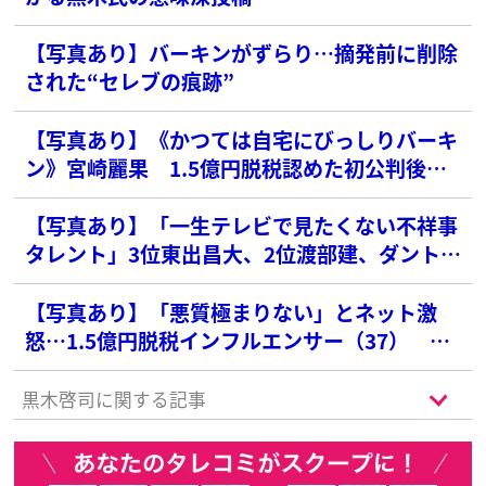
【写真あり】バーキンがずらり…摘発前に削除
された“セレブの痕跡”
【写真あり】《かつては自宅にびっしりバーキ
ン》宮崎麗果 1.5億円脱税認めた初公判後
に“フリマ出品準備”報道…豪華絢爛な“セレブ
生活”も終焉か
【写真あり】「一生テレビで見たくない不祥事
タレント」3位東出昌大、2位渡部建、ダントツ
1位の俳優は？
【写真あり】「悪質極まりない」とネット激
怒…1.5億円脱税インフルエンサー（37） 元
参院議員の父・白眞勲氏は「一切のコメントを
差し控えるよう指示を受けている」
黒木啓司に関する記事