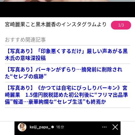
宮崎麗果こと黒木麗香のインスタグラムより
1/3
おすすめ関連記事
【写真あり】「印象悪くするだけ」厳しい声あがる黒
木氏の意味深投稿
【写真あり】バーキンがずらり…摘発前に削除され
た“セレブの痕跡”
【写真あり】《かつては自宅にびっしりバーキン》宮
崎麗果 1.5億円脱税認めた初公判後に“フリマ出品準
備”報道…豪華絢爛な“セレブ生活”も終焉か