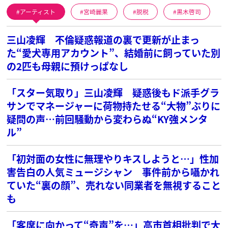
アーティスト
宮崎麗果
脱税
黒木啓司
三山凌輝 不倫疑惑報道の裏で更新が止まっ
た“愛犬専用アカウント”、結婚前に飼っていた別
の2匹も母親に預けっぱなし
「スター気取り」三山凌輝 疑惑後もド派手グラ
サンでマネージャーに荷物持たせる“大物”ぶりに
疑問の声…前回騒動から変わらぬ“KY強メンタ
ル”
「初対面の女性に無理やりキスしようと…」性加
害告白の人気ミュージシャン 事件前から囁かれ
ていた“裏の顔”、売れない同業者を無視すること
も
「客席に向かって“奇声”を…」高市首相批判で大