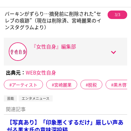
バーキンがずらり…摘発前に削除された“セ
3/3
レブの痕跡”（現在は削除済、宮崎麗果のイ
ンスタグラムより）
『女性自身』編集部
出典元：
WEB女性自身
アーティスト
宮崎麗果
脱税
黒木啓
芸能
エンタメニュース
関連記事
【写真あり】「印象悪くするだけ」厳しい声あ
がる黒木氏の意味深投稿