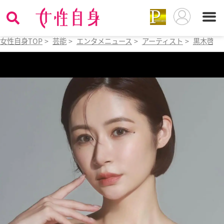
女性自身TOP
>
芸能
>
エンタメニュース
>
アーティスト
>
黒木啓司