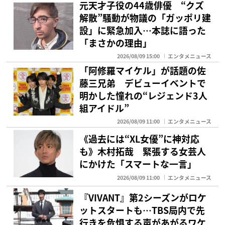
元天才子役の44歳俳優 “クズ
解散”騒動が物議の「ガッポリ建
設」に緊急加入…本誌に語った
「まさかの理由」
2026/08/09 15:00
エンタメニュース
「阿修羅マイケル」が話題の佐
藤三兄弟 デビューイベントで
明かした憧れの“レジェンド3人
組アイドル”
2026/08/09 11:00
エンタメニュース
《過去には“XL女優”に神対応
も》木村拓哉 緊張する女芸人
にかけた「スマートな一言」
2026/08/09 11:00
エンタメニュース
『VIVANT』第2シーズンがロケ
ットスタートも…TBS局内で先
行きを危惧する声があがるワケ