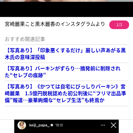
宮崎麗果こと黒木麗香のインスタグラムより
1/3
おすすめ関連記事
【写真あり】「印象悪くするだけ」厳しい声あがる黒
木氏の意味深投稿
【写真あり】バーキンがずらり…摘発前に削除され
た“セレブの痕跡”
【写真あり】《かつては自宅にびっしりバーキン》宮
崎麗果 1.5億円脱税認めた初公判後に“フリマ出品準
備”報道…豪華絢爛な“セレブ生活”も終焉か