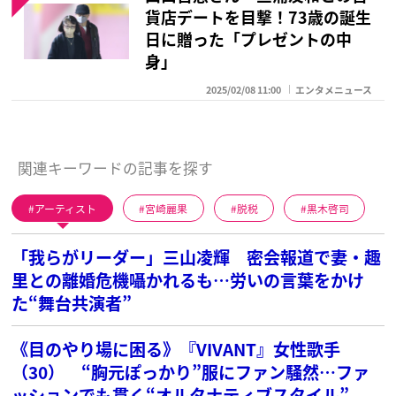
貨店デートを目撃！73歳の誕生
日に贈った「プレゼントの中
身」
2025/02/08 11:00
エンタメニュース
関連キーワードの記事を探す
アーティスト
宮崎麗果
脱税
黒木啓司
「我らがリーダー」三山凌輝 密会報道で妻・趣
里との離婚危機囁かれるも…労いの言葉をかけ
た“舞台共演者”
《目のやり場に困る》『VIVANT』女性歌手
（30） “胸元ぽっかり”服にファン騒然…ファ
ッションでも貫く“オルタナティブスタイル”