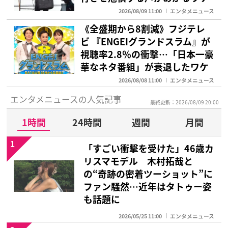
2026/08/09 11:00
エンタメニュース
《全盛期から8割減》フジテレ
ビ 『ENGEIグランドスラム』が
視聴率2.8％の衝撃…「日本一豪
華なネタ番組」が衰退したワケ
2026/08/08 11:00
エンタメニュース
エンタメニュースの人気記事
最終更新：2026/08/09 20:00
1時間
24時間
週間
月間
1
「すごい衝撃を受けた」46歳カ
リスマモデル 木村拓哉と
の“奇跡の密着ツーショット”に
ファン騒然…近年はタトゥー姿
も話題に
2026/05/25 11:00
エンタメニュース