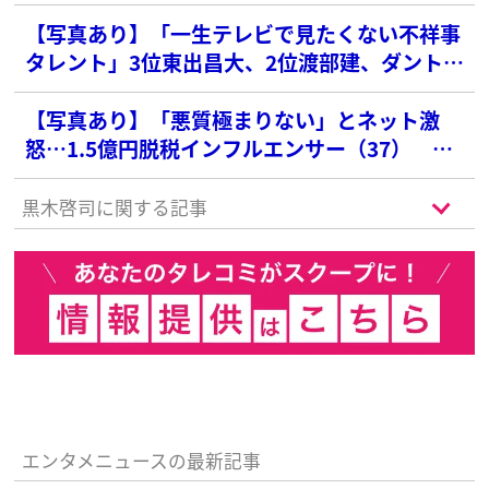
に“フリマ出品準備”報道…豪華絢爛な“セレブ
生活”も終焉か
【写真あり】「一生テレビで見たくない不祥事
タレント」3位東出昌大、2位渡部建、ダントツ
1位の俳優は？
【写真あり】「悪質極まりない」とネット激
怒…1.5億円脱税インフルエンサー（37） 元
参院議員の父・白眞勲氏は「一切のコメントを
差し控えるよう指示を受けている」
黒木啓司に関する記事
エンタメニュースの最新記事