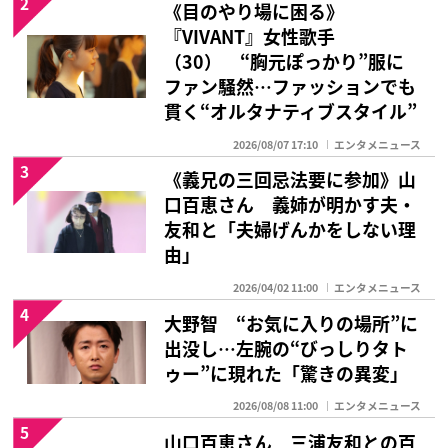
2
《目のやり場に困る》
『VIVANT』女性歌手
（30） “胸元ぽっかり”服に
ファン騒然…ファッションでも
貫く“オルタナティブスタイル”
2026/08/07 17:10
エンタメニュース
3
《義兄の三回忌法要に参加》山
口百恵さん 義姉が明かす夫・
友和と「夫婦げんかをしない理
由」
2026/04/02 11:00
エンタメニュース
4
大野智 “お気に入りの場所”に
出没し…左腕の“びっしりタト
ゥー”に現れた「驚きの異変」
2026/08/08 11:00
エンタメニュース
5
山口百恵さん 三浦友和との百