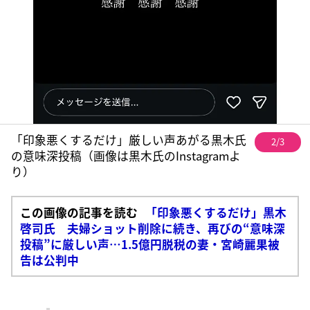
「印象悪くするだけ」厳しい声あがる黒木氏
2/3
の意味深投稿（画像は黒木氏のInstagramよ
り）
この画像の記事を読む
「印象悪くするだけ」黒木
啓司氏 夫婦ショット削除に続き、再びの“意味深
投稿”に厳しい声…1.5億円脱税の妻・宮崎麗果被
告は公判中