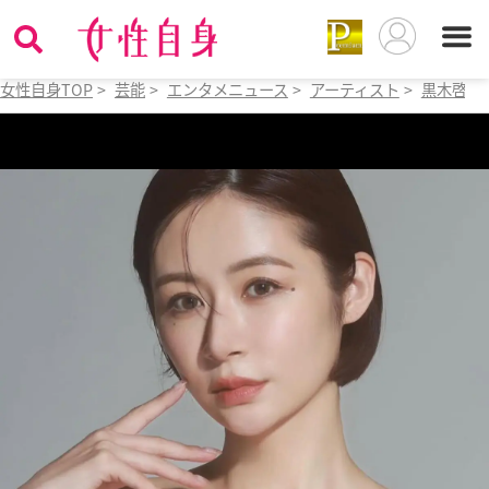
女性自身TOP
>
芸能
>
エンタメニュース
>
アーティスト
>
黒木啓司