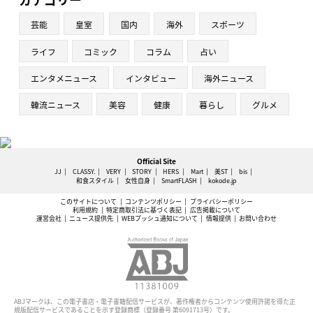
芸能
皇室
国内
海外
スポーツ
ライフ
コミック
コラム
占い
エンタメニュース
インタビュー
海外ニュース
韓流ニュース
美容
健康
暮らし
グルメ
Official Site
JJ
CLASSY.
VERY
STORY
HERS
Mart
美ST
bis
和食スタイル
女性自身
SmartFLASH
kokode.jp
このサイトについて
コンテンツポリシー
プライバシーポリシー
利用規約
特定商取引法に基づく表記
広告掲載について
運営会社
ニュース提供先
WEBプッシュ通知について
情報提供
お問い合わせ
ABJマークは、この電子書店・電子書籍配信サービスが、著作権者からコンテンツ使用許諾を得た正
規版配信サービスであることを示す登録商標（登録番号 第6091713号）です。