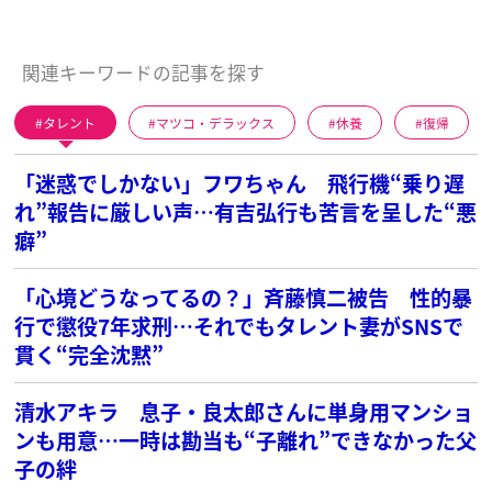
関連キーワードの記事を探す
タレント
マツコ・デラックス
休養
復帰
「迷惑でしかない」フワちゃん 飛行機“乗り遅
れ”報告に厳しい声…有吉弘行も苦言を呈した“悪
癖”
「心境どうなってるの？」斉藤慎二被告 性的暴
行で懲役7年求刑…それでもタレント妻がSNSで
貫く“完全沈黙”
清水アキラ 息子・良太郎さんに単身用マンショ
ンも用意…一時は勘当も“子離れ”できなかった父
子の絆