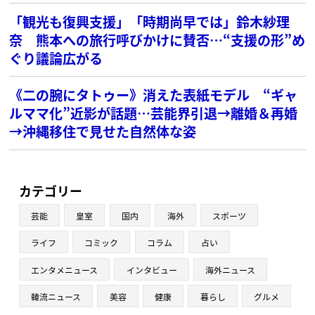
「観光も復興支援」「時期尚早では」鈴木紗理
奈 熊本への旅行呼びかけに賛否…“支援の形”め
ぐり議論広がる
《二の腕にタトゥー》消えた表紙モデル “ギャ
ルママ化”近影が話題…芸能界引退→離婚＆再婚
→沖縄移住で見せた自然体な姿
カテゴリー
芸能
皇室
国内
海外
スポーツ
ライフ
コミック
コラム
占い
エンタメニュース
インタビュー
海外ニュース
韓流ニュース
美容
健康
暮らし
グルメ