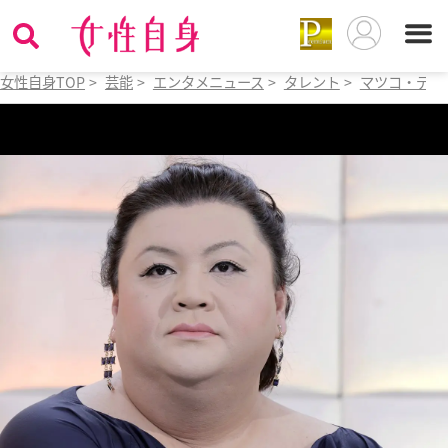
女性自身TOP
>
芸能
>
エンタメニュース
>
タレント
>
マツコ・デラ