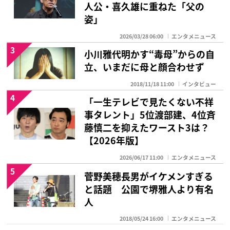
人公・喜久雄に重ねた「父の
姿」
2026/03/28 06:00
エンタメニュース
3
小川雅代明かす“毒母”からの自
立、いまだに母と顔合わせず
2018/11/18 11:00
インタビュー
4
「一生テレビで見たくない不祥
事タレント」5位渡部建、4位斉
藤慎二を抑えたワースト3は？
【2026年版】
2026/06/17 11:00
エンタメニュース
5
菅野美穂長男がイケメンすぎる
と話題 公園で堺雅人より有名
人
2018/05/24 16:00
エンタメニュース