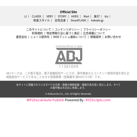
Official Site
JJ
CLASSY.
VERY
STORY
HERS
Mart
美ST
bis
和食スタイル
女性自身
SmartFLASH
kokode.jp
このサイトについて
コンテンツポリシー
プライバシーポリシー
利用規約
特定商取引法に基づく表記
広告掲載について
運営会社
ニュース提供先
WEBプッシュ通知について
情報提供
お問い合わせ
ABJマークは、この電子書店・電子書籍配信サービスが、著作権者からコンテンツ使用許諾を得た正
規版配信サービスであることを示す登録商標（登録番号 第6091713号）です。
本サイトに掲載されているすべての文章・画像の無断転載・複製行為を固く禁止します。すべて
の著作権は光文社に帰属します。
© Kobunsha Co., Ltd. All Rights Reserved.
WP2Social Auto Publish
Powered By :
XYZScripts.com