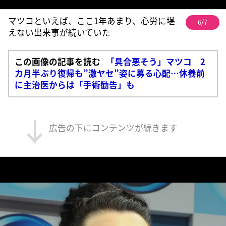
マツコといえば、ここ1年あまり、心労に堪
6/7
えない出来事が続いていた
この画像の記事を読む
「具合悪そう」マツコ 2
カ月半ぶり復帰も”激ヤセ”姿に募る心配…休養前
に主治医からは「手術勧告」も
広告の下にコンテンツが続きます