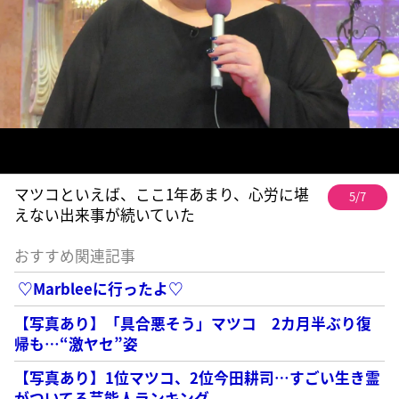
マツコといえば、ここ1年あまり、心労に堪
5/7
えない出来事が続いていた
おすすめ関連記事
♡Marbleeに行ったよ♡
【写真あり】「具合悪そう」マツコ 2カ月半ぶり復
帰も…“激ヤセ”姿
【写真あり】1位マツコ、2位今田耕司…すごい生き霊
がついてる芸能人ランキング