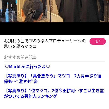
お別れの会でTBSの恩人プロデューサーへの
3/7
思いを語るマツコ
おすすめ関連記事
♡Marbleeに行ったよ♡
【写真あり】「具合悪そう」マツコ 2カ月半ぶり復
帰も…“激ヤセ”姿
【写真あり】1位マツコ、2位今田耕司…すごい生き霊
がついてる芸能人ランキング