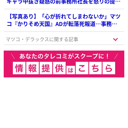
ギャラ中抜き疑惑の前事務所社長を怒りの提訴
へ！損害賠償額は約10億円に
【写真あり】「心が折れてしまわないか」マツ
コ『かりそめ天国』ADが転落死報道…事務所
社長が中抜き疑惑、遠野なぎこさん事故死、続
く心労に募る心配の声
マツコ・デラックスに関する記事