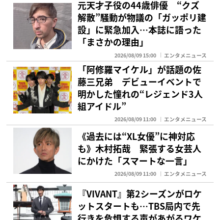
元天才子役の44歳俳優 “クズ
解散”騒動が物議の「ガッポリ建
設」に緊急加入…本誌に語った
「まさかの理由」
2026/08/09 15:00
エンタメニュース
「阿修羅マイケル」が話題の佐
藤三兄弟 デビューイベントで
明かした憧れの“レジェンド3人
組アイドル”
2026/08/09 11:00
エンタメニュース
《過去には“XL女優”に神対応
も》木村拓哉 緊張する女芸人
にかけた「スマートな一言」
2026/08/09 11:00
エンタメニュース
『VIVANT』第2シーズンがロケ
ットスタートも…TBS局内で先
行きを危惧する声があがるワケ