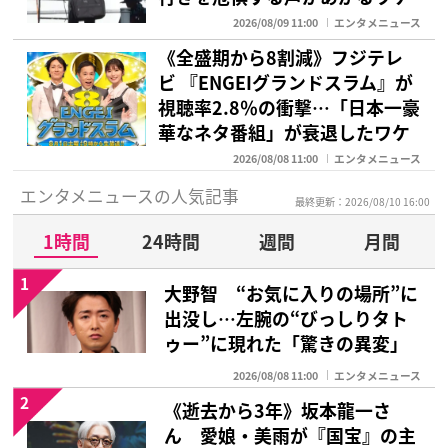
2026/08/09 11:00
エンタメニュース
《全盛期から8割減》フジテレ
ビ 『ENGEIグランドスラム』が
視聴率2.8％の衝撃…「日本一豪
華なネタ番組」が衰退したワケ
2026/08/08 11:00
エンタメニュース
エンタメニュースの人気記事
最終更新：2026/08/10 16:00
1時間
24時間
週間
月間
1
大野智 “お気に入りの場所”に
出没し…左腕の“びっしりタト
ゥー”に現れた「驚きの異変」
2026/08/08 11:00
エンタメニュース
2
《逝去から3年》坂本龍一さ
ん 愛娘・美雨が『国宝』の主