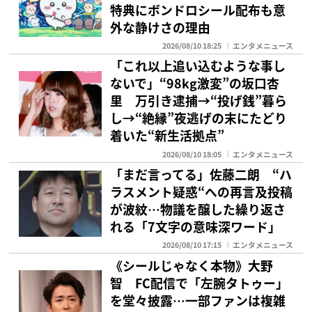
特典にボンドロシール配布も意
外な静けさの理由
2026/08/10 18:25
エンタメニュース
「これ以上追い込むような事し
ないで」“98kg激変”の坂口杏
里 万引き逮捕→“投げ銭”暮ら
し→“絶縁”夜逃げの末にたどり
着いた“新生活拠点”
2026/08/10 18:05
エンタメニュース
「まだ言ってる」佐藤二朗 “ハ
ラスメント疑惑“への再言及投稿
が波紋…物議を醸した繰り返さ
れる「7文字の意味深ワード」
2026/08/10 17:15
エンタメニュース
《シールじゃなく本物》大野
智 FC配信で「左腕タトゥー」
を堂々披露…一部ファンは複雑