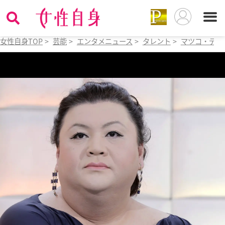
女性自身TOP
>
芸能
>
エンタメニュース
>
タレント
>
マツコ・デラ