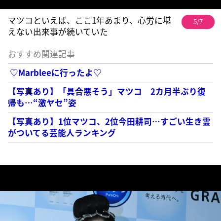
マツコといえば、ここ1年あまり、心労に堪
5/7
えない出来事が続いていた
おすすめ関連記事
♡Marbleeに行ったよ♡
【写真あり】「具合悪そう」マツコ 2カ月半ぶり復
帰も…“激ヤセ”姿
【写真あり】1位マツコ、2位今田耕司…すごい生き霊
がついてる芸能人ランキング