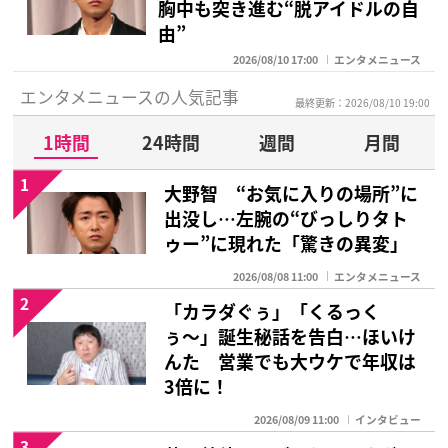
胸中も突き進む“脱アイドルの自
由”
2026/08/10 17:00
エンタメニュース
エンタメニュースの人気記事
最終更新：2026/08/10 19:00
1時間
24時間
週間
月間
1
大野智 “お気に入りの場所”に
出没し…左腕の“びっしりタト
ゥー”に現れた「驚きの異変」
2026/08/08 11:00
エンタメニュース
2
「カラダぐぅ」「くるっく
ぅ〜」誕生秘話を告白…ほいけ
んた 営業でも大ウケで年収は
3倍に！
2026/08/09 11:00
インタビュー
3