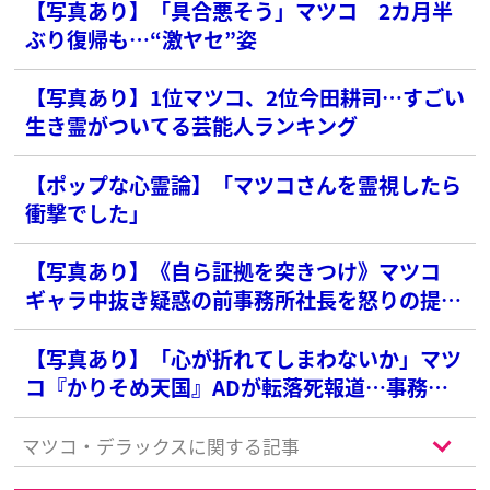
【写真あり】「具合悪そう」マツコ 2カ月半
ぶり復帰も…“激ヤセ”姿
【写真あり】1位マツコ、2位今田耕司…すごい
生き霊がついてる芸能人ランキング
【ポップな心霊論】「マツコさんを霊視したら
衝撃でした」
【写真あり】《自ら証拠を突きつけ》マツコ
ギャラ中抜き疑惑の前事務所社長を怒りの提訴
へ！損害賠償額は約10億円に
【写真あり】「心が折れてしまわないか」マツ
コ『かりそめ天国』ADが転落死報道…事務所
社長が中抜き疑惑、遠野なぎこさん事故死、続
く心労に募る心配の声
マツコ・デラックスに関する記事