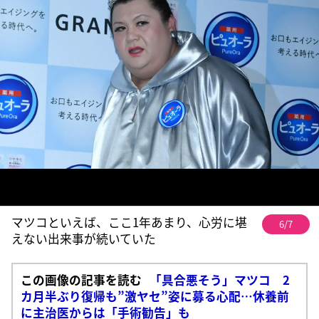
マツコといえば、ここ1年あまり、心労に堪
6/7
えない出来事が続いていた
この画像の記事を読む
「具合悪そう」マツコ 2
カ月半ぶり復帰も”激ヤセ”姿に募る心配…休養前
に主治医からは「手術勧告」も