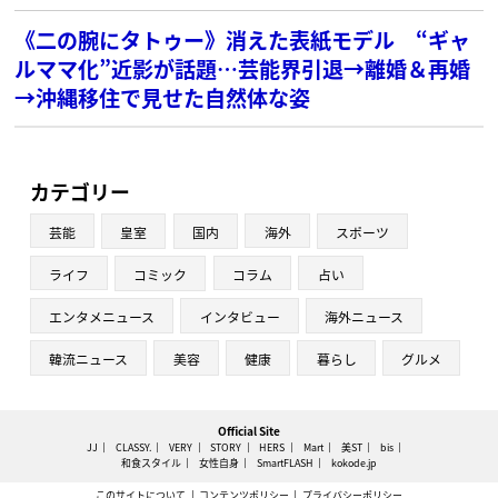
《二の腕にタトゥー》消えた表紙モデル “ギャ
ルママ化”近影が話題…芸能界引退→離婚＆再婚
→沖縄移住で見せた自然体な姿
カテゴリー
芸能
皇室
国内
海外
スポーツ
ライフ
コミック
コラム
占い
エンタメニュース
インタビュー
海外ニュース
韓流ニュース
美容
健康
暮らし
グルメ
Official Site
JJ
CLASSY.
VERY
STORY
HERS
Mart
美ST
bis
和食スタイル
女性自身
SmartFLASH
kokode.jp
このサイトについて
コンテンツポリシー
プライバシーポリシー