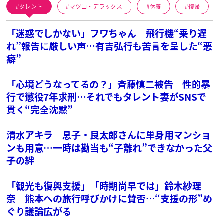
タレント
マツコ・デラックス
休養
復帰
「迷惑でしかない」フワちゃん 飛行機“乗り遅
れ”報告に厳しい声…有吉弘行も苦言を呈した“悪
癖”
「心境どうなってるの？」斉藤慎二被告 性的暴
行で懲役7年求刑…それでもタレント妻がSNSで
貫く“完全沈黙”
清水アキラ 息子・良太郎さんに単身用マンショ
ンも用意…一時は勘当も“子離れ”できなかった父
子の絆
「観光も復興支援」「時期尚早では」鈴木紗理
奈 熊本への旅行呼びかけに賛否…“支援の形”め
ぐり議論広がる