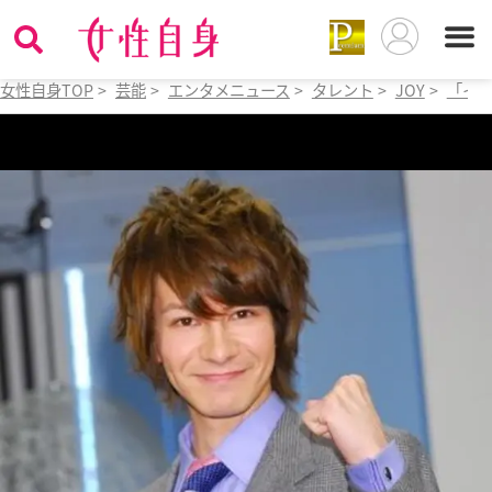
女性自身TOP
>
芸能
>
エンタメニュース
>
タレント
>
JOY
>
「イケ