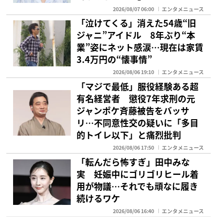
2026/08/07 06:00
エンタメニュース
「泣けてくる」消えた54歳“旧
ジャニ”アイドル 8年ぶり“本
業”姿にネット感涙…現在は家賃
3.4万円の“懐事情”
2026/08/06 19:10
エンタメニュース
「マジで最低」服役経験ある超
有名経営者 懲役7年求刑の元
ジャンポケ斉藤被告をバッサ
リ…不同意性交の疑いに「多目
的トイレ以下」と痛烈批判
2026/08/06 17:50
エンタメニュース
「転んだら怖すぎ」田中みな
実 妊娠中にゴリゴリヒール着
用が物議…それでも頑なに履き
続けるワケ
2026/08/06 16:40
エンタメニュース