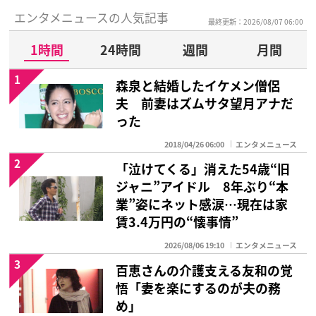
エンタメニュースの人気記事
最終更新：2026/08/07 06:00
1時間
24時間
週間
月間
1
森泉と結婚したイケメン僧侶
夫 前妻はズムサタ望月アナだ
った
2018/04/26 06:00
エンタメニュース
2
「泣けてくる」消えた54歳“旧
ジャニ”アイドル 8年ぶり“本
業”姿にネット感涙…現在は家
賃3.4万円の“懐事情”
2026/08/06 19:10
エンタメニュース
3
百恵さんの介護支える友和の覚
悟「妻を楽にするのが夫の務
め」