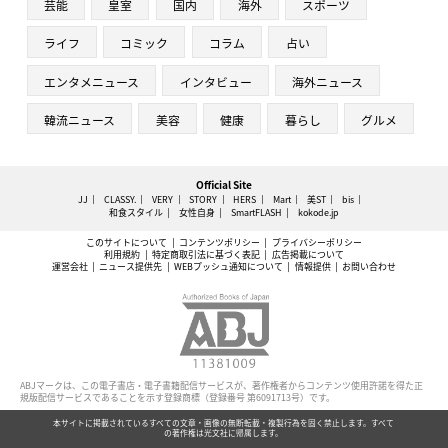
芸能
皇室
国内
海外
スポーツ
ライフ
コミック
コラム
占い
エンタメニュース
インタビュー
海外ニュース
韓流ニュース
美容
健康
暮らし
グルメ
Official Site
JJ
CLASSY.
VERY
STORY
HERS
Mart
美ST
bis
和食スタイル
女性自身
SmartFLASH
kokode.jp
このサイトについて
コンテンツポリシー
プライバシーポリシー
利用規約
特定商取引法に基づく表記
広告掲載について
運営会社
ニュース提供先
WEBプッシュ通知について
情報提供
お問い合わせ
ABJマークは、この電子書店・電子書籍配信サービスが、著作権者からコンテンツ使用許諾を得た正
規版配信サービスであることを示す登録商標（登録番号 第6091713号）です。
本サイトに掲載されているすべての文章・画像の無断転載・複製行為を固く禁止します。すべて
の著作権は光文社に帰属します。