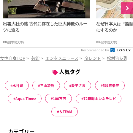
出雲大社の謎 古代に存在した巨大神殿のルー
なぜ日本人は『論
ツに迫る
にするのか
PR(國學院大學)
PR(國學院大學)
Recommended by
女性自身TOP
>
芸能
>
エンタメニュース
>
タレント
>
松村沙友理
>
人気タグ
水谷豊
三山凌輝
愛子さま
5類感染症
Aqua Timez
100万円
72時間ホンネテレビ
＆TEAM
カテゴリー