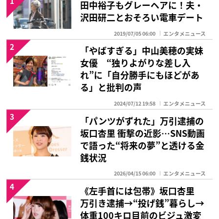
1
田中裕子もグレーヘアに！夫・
沢田研二とおそろい電車デート
2019/07/05 06:00
エンタメニュース
2
「やばすぎる」中山美穂の実妹
女優 “独りよがりな差し入
れ”に「自分勝手にもほどがあ
る」と批判の声
2024/07/12 19:58
エンタメニュース
3
「パンツがずれた」万引逮捕の
坂口杏里 衝撃の近影…SNS動画
で語った“将来の夢”と透ける金
銭状況
2026/04/15 06:00
エンタメニュース
4
《左手首には包帯》坂口杏里
万引き逮捕→“投げ銭”暮らし→
体重100キロ目前のビジュ激変