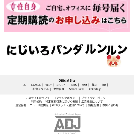
Official Site
JJ
CLASSY.
VERY
STORY
HERS
Mart
美ST
bis
和食スタイル
女性自身
SmartFLASH
kokode.jp
このサイトについて
コンテンツポリシー
プライバシーポリシー
利用規約
特定商取引法に基づく表記
広告掲載について
運営会社
ニュース提供先
WEBプッシュ通知について
情報提供
お問い合わせ