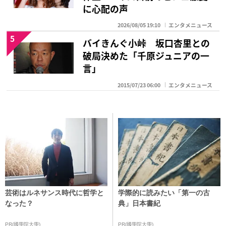
に心配の声
2026/08/05 19:10
エンタメニュース
5
バイきんぐ小峠 坂口杏里との
破局決めた「千原ジュニアの一
言」
2015/07/23 06:00
エンタメニュース
芸術はルネサンス時代に哲学と
学際的に読みたい「第一の古
なった？
典」日本書紀
PR(國學院大學)
PR(國學院大學)