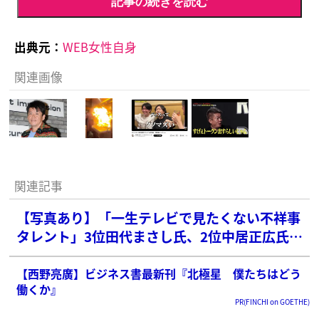
記事の続きを読む
出典元：
WEB女性自身
関連画像
関連記事
【写真あり】「一生テレビで見たくない不祥事
タレント」3位田代まさし氏、2位中居正広氏を
抑えた1位は？【2025年最新版】
【西野亮廣】ビジネス書最新刊『北極星 僕たちはどう
働くか』
PR(FINCHI on GOETHE)