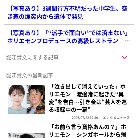
【写真あり】3週間行方不明だった中学生、空
き家の煙突内から遺体で発見
【写真あり】「“派手で面白い”では済まない」
ホリエモンプロデュースの高級レストラン グ
リルから炎吹き出るパフォーマンスが物議…東
京消防庁が指摘した“リスク”
堀江貴文に関する記事
堀江貴文の最新記事
「泣き出して消えていった」ホ
リエモン 渡邊渚に起きた“異
変”を告白…引き金は“芸人を巡
る収録中の一幕”
2026/07/22 19:30
エンタメニュース
「お前ら言う資格あんの？」ホ
リエモン シンガポールから帰