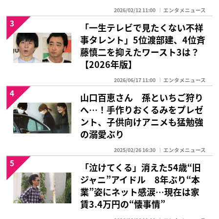
2026/02/12 11:00
エンタメニュース
3
「一生テレビで見たくない不祥
事タレント」5位渡部建、4位斉
藤慎二を抑えたワースト3は？
【2026年版】
2026/06/17 11:00
エンタメニュース
4
山口百恵さん 孫といちご狩り
へ…！手作りおくるみをプレゼ
ント、子供向けアニメも猛勉強
の溺愛ぶり
2025/02/26 16:30
エンタメニュース
5
「泣けてくる」消えた54歳“旧
ジャニ”アイドル 8年ぶり“本
業”姿にネット感涙…現在は家
賃3.4万円の“懐事情”