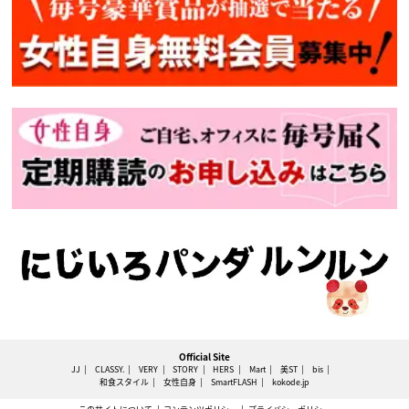
Official Site
JJ
CLASSY.
VERY
STORY
HERS
Mart
美ST
bis
和食スタイル
女性自身
SmartFLASH
kokode.jp