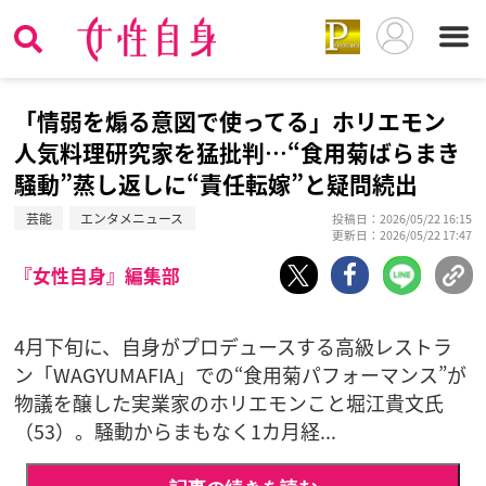
「情弱を煽る意図で使ってる」ホリエモン
人気料理研究家を猛批判…“食用菊ばらまき
騒動”蒸し返しに“責任転嫁”と疑問続出
芸能
エンタメニュース
投稿日：2026/05/22 16:15
更新日：2026/05/22 17:47
『女性自身』編集部
4月下旬に、自身がプロデュースする高級レストラ
ン「WAGYUMAFIA」での“食用菊パフォーマンス”が
物議を醸した実業家のホリエモンこと堀江貴文氏
（53）。騒動からまもなく1カ月経...