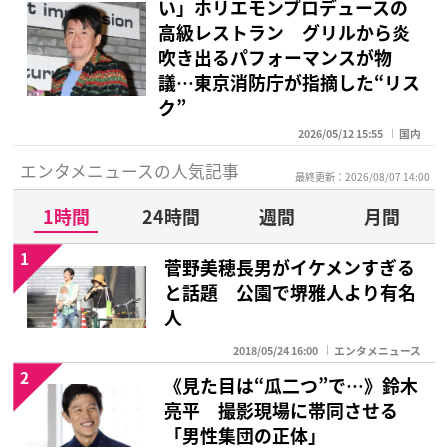
い」ホリエモンプロデュースの
高級レストラン グリルから炎
吹き出るパフォーマンスが物
議…東京消防庁が指摘した“リス
ク”
2026/05/12 15:55
国内
エンタメニュースの人気記事
最終更新：2026/08/07 14:00
1時間
24時間
週間
月間
1
菅野美穂長男がイケメンすぎる
と話題 公園で堺雅人より有名
人
2018/05/24 16:00
エンタメニュース
2
《見た目は“瓜二つ”で…》鈴木
亮平 撮影現場に帯同させる
「男性集団の正体」