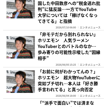
国した中田敦彦への“税金逃れ批
判”に猛反論…一方でYouTube
大学については「稼げなくなっ
てきてる」と指摘
2026/07/10 06:00
エンタメニュース
「非モテだから別れられない」
ホリエモン 人気ラーメン
YouTuberとのバトルのなか…
歩み寄りの可能性示唆した“因縁
相手”
2026/06/05 15:25
エンタメニュース
「お前に何がわかってんの？」
ホリエモン 超大物YouTuberに
突如ブチ切れ…本人は「好き勝
手言われてる」と真っ向否定
2026/06/04 18:00
エンタメニュース
「“派手で面白い”では済まな