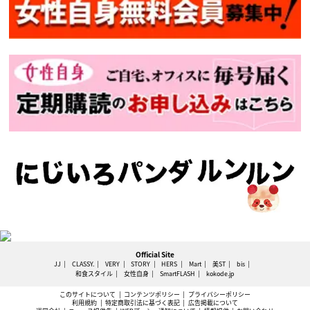
Official Site
JJ
CLASSY.
VERY
STORY
HERS
Mart
美ST
bis
和食スタイル
女性自身
SmartFLASH
kokode.jp
このサイトについて
コンテンツポリシー
プライバシーポリシー
利用規約
特定商取引法に基づく表記
広告掲載について