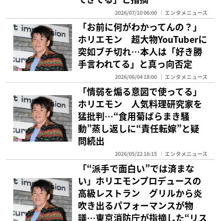
2026/07/10 06:00
エンタメニュース
「お前に何がわかってんの？」
ホリエモン 超大物YouTuberに
突如ブチ切れ…本人は「好き勝
手言われてる」と真っ向否定
2026/06/04 18:00
エンタメニュース
「情弱を煽る意図で使ってる」
ホリエモン 人気料理研究家を
猛批判…“食用菊ばらまき騒
動”蒸し返しに“責任転嫁”と疑
問続出
2026/05/22 16:15
エンタメニュース
「“派手で面白い”では済まな
い」ホリエモンプロデュースの
高級レストラン グリルから炎
吹き出るパフォーマンスが物
議…東京消防庁が指摘した“リス