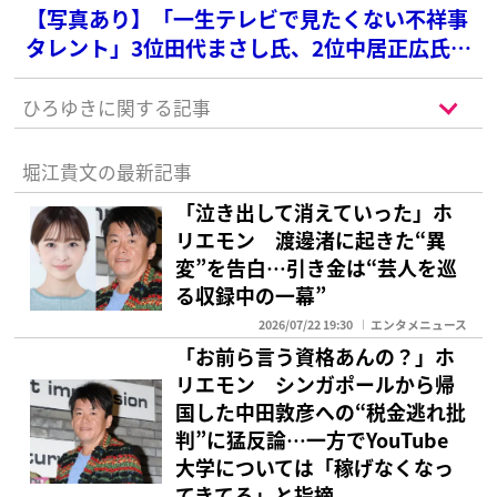
京消防庁が指摘した“リスク”
【写真あり】「一生テレビで見たくない不祥事
タレント」3位田代まさし氏、2位中居正広氏を
抑えた1位は？【2025年最新版】
ひろゆきに関する記事
堀江貴文の最新記事
「泣き出して消えていった」ホ
リエモン 渡邊渚に起きた“異
変”を告白…引き金は“芸人を巡
る収録中の一幕”
2026/07/22 19:30
エンタメニュース
「お前ら言う資格あんの？」ホ
リエモン シンガポールから帰
国した中田敦彦への“税金逃れ批
判”に猛反論…一方でYouTube
大学については「稼げなくなっ
てきてる」と指摘