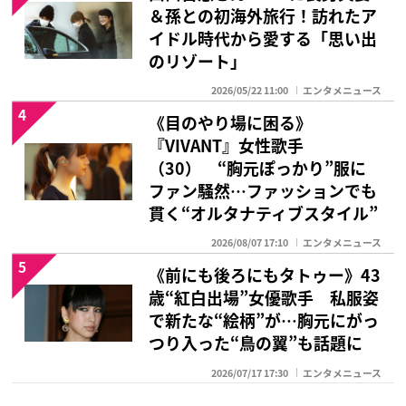
＆孫との初海外旅行！訪れたア
イドル時代から愛する「思い出
のリゾート」
2026/05/22 11:00
エンタメニュース
4
《目のやり場に困る》
『VIVANT』女性歌手
（30） “胸元ぽっかり”服に
ファン騒然…ファッションでも
貫く“オルタナティブスタイル”
2026/08/07 17:10
エンタメニュース
5
《前にも後ろにもタトゥー》43
歳“紅白出場”女優歌手 私服姿
で新たな“絵柄”が…胸元にがっ
つり入った“鳥の翼”も話題に
2026/07/17 17:30
エンタメニュース