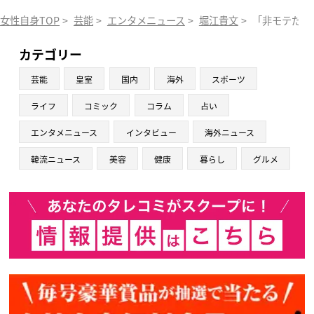
女性自身TOP
>
芸能
>
エンタメニュース
>
堀江貴文
>
「非モテだか
カテゴリー
芸能
皇室
国内
海外
スポーツ
ライフ
コミック
コラム
占い
エンタメニュース
インタビュー
海外ニュース
韓流ニュース
美容
健康
暮らし
グルメ