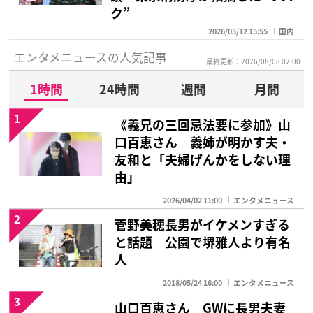
ク”
2026/05/12 15:55
国内
エンタメニュースの人気記事
最終更新：2026/08/08 02:00
1時間
24時間
週間
月間
1
《義兄の三回忌法要に参加》山
口百恵さん 義姉が明かす夫・
友和と「夫婦げんかをしない理
由」
2026/04/02 11:00
エンタメニュース
2
菅野美穂長男がイケメンすぎる
と話題 公園で堺雅人より有名
人
2018/05/24 16:00
エンタメニュース
3
山口百恵さん GWに長男夫妻