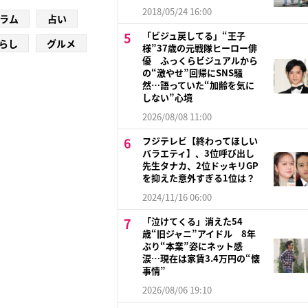
2018/05/24 16:00
ラム
占い
「ビジュ戻してる」“王子
らし
グルメ
様”37歳の元戦隊ヒーロー俳
優 ふっくらビジュアルから
の“激やせ”回帰にSNS騒
然…語っていた“加齢を気に
しない”心境
2026/08/08 11:00
フジテレビ【終わってほしい
バラエティ】、3位呼び出し
先生タナカ、2位ドッキリGP
を抑えた意外すぎる1位は？
2024/11/16 06:00
「泣けてくる」消えた54
歳“旧ジャニ”アイドル 8年
ぶり“本業”姿にネット感
涙…現在は家賃3.4万円の“懐
事情”
2026/08/06 19:10