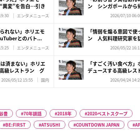
“異変”を告白…引き
ン シンガポールから
への“...
19:30
エンタメニュース
2026/07/10 06:0
られない」ホリエモ
「情弱を煽る意図で使
Tuberとのバト...
ン 人気料理研究家を
ら...
15:25
エンタメニュース
2026/05/22 16:1
では済まない」ホリエ
「すごく汚い食べ方」
高級レストラン グ
デュースする高級レス
撒...
2026/05/12 15:55
国内
2026/04/24 14:2
谷豊
70年談話
2018年
2020ベストスクープ
BE:FIRST
ATSUSHI
COUNTDOWN JAPAN
A