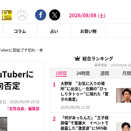
2026/08/08
(土)
コラム
占い
お買い物
uberに突如ブチ切れ…本
総合ランキング
最終更新：2026/08/08 16
uberに
1時間
24時間
週間
月間
向否定
大野智 “お気に入りの場
所”に出没し…左腕の“びっ
しりタトゥー”に現れた「驚
きの異変」
：2026/06/04 19:32
2026/08/08 11:00
『女性自身』編集部
「何があったんだ」“王子様
俳優”千葉雄大 イベントで
披露した“激変姿”にSNS衝