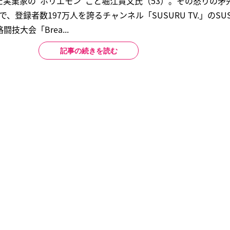
せた実業家の“ホリエモン”こと堀江貴文氏（53）。その怒りの矛
で、登録者数197万人を誇るチャンネル「SUSURU TV.」のSUS
大会「Brea...
記事の続きを読む