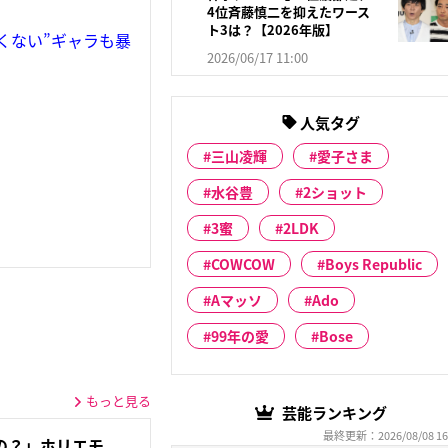
4位斉藤慎二を抑えたワース
ト3は？【2026年版】
くない”ギャラも暴
2026/06/17 11:00
人気タグ
三山凌輝
愛子さま
水谷豊
2ショット
3蜜
2LDK
COWCOW
Boys Republic
Aマッソ
Ado
99年の愛
Bose
もっと見る
芸能ランキング
最終更新：2026/08/08 16
の？」ホリエモ