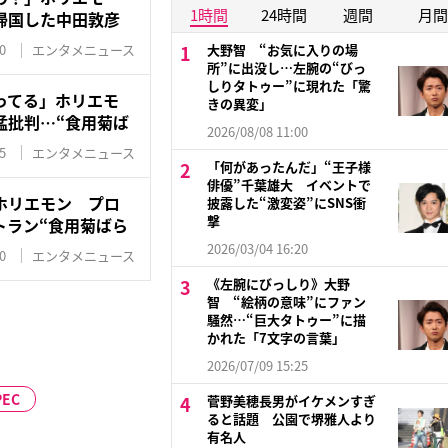
1時間
24時間
週間
月間
帰国した中田敦彦
0
エンタメニュース
大野智 “お気に入りの場
所”に出没し…左腕の“びっ
しりタトゥー”に現れた「驚
ってる」ホリエモ
きの異変」
猛批判…“食用菊ば
2026/08/08 11:00
5
エンタメニュース
「何があったんだ」“王子様
俳優”千葉雄大 イベントで
ホリエモン プロ
披露した“激変姿”にSNS衝
撃
トラン“食用菊ばら
2026/03/04 16:20
0
エンタメニュース
《左腕にびっしり》大野
智 “絵柄の意味”にファン
騒然…“巨大タトゥー”に描
かれた「7文字の言葉」
2026/07/09 15:25
PEC
菅野美穂長男がイケメンすぎ
ると話題 公園で堺雅人より
有名人