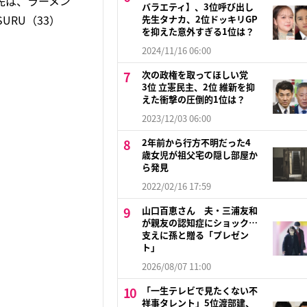
先は、ラーメン
バラエティ】、3位呼び出し
URU（33）
先生タナカ、2位ドッキリGP
を抑えた意外すぎる1位は？
2024/11/16 06:00
次の政権を取ってほしい党
3位 立憲民主、2位 維新を抑
えた衝撃の圧倒的1位は？
2023/12/03 06:00
2年前から行方不明だった4
歳女児が祖父宅の隠し部屋か
ら発見
2022/02/16 17:59
山口百恵さん 夫・三浦友和
が親友の認知症にショック…
支えに孫と贈る「プレゼン
ト」
2026/08/07 11:00
「一生テレビで見たくない不
祥事タレント」5位渡部建、