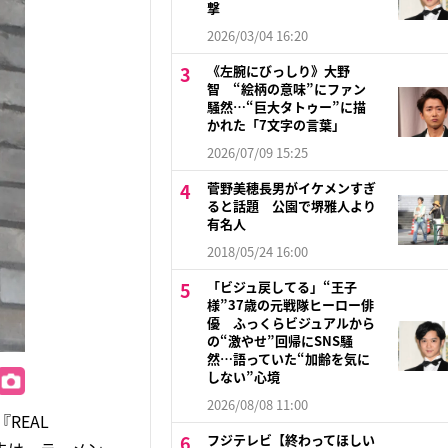
撃
2026/03/04 16:20
《左腕にびっしり》大野
智 “絵柄の意味”にファン
騒然…“巨大タトゥー”に描
かれた「7文字の言葉」
2026/07/09 15:25
菅野美穂長男がイケメンすぎ
ると話題 公園で堺雅人より
有名人
2018/05/24 16:00
「ビジュ戻してる」“王子
様”37歳の元戦隊ヒーロー俳
優 ふっくらビジュアルから
の“激やせ”回帰にSNS騒
然…語っていた“加齢を気に
しない”心境
2026/08/08 11:00
REAL
フジテレビ【終わってほしい