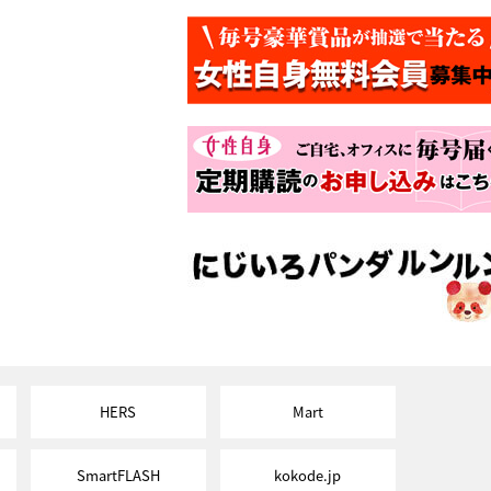
HERS
Mart
SmartFLASH
kokode.jp