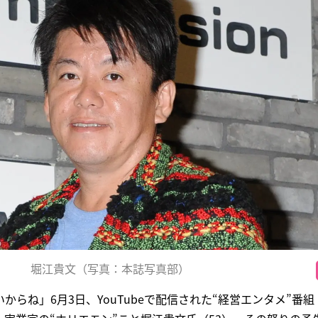
堀江貴文（写真：本誌写真部）
らね」6月3日、YouTubeで配信された“経営エンタメ”番組『