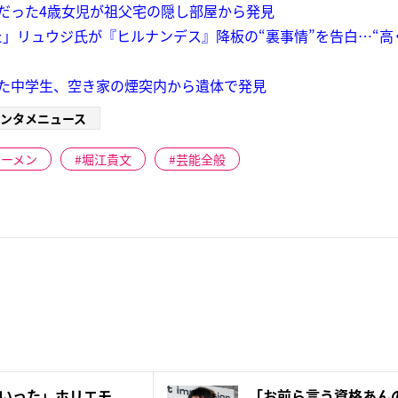
だった4歳女児が祖父宅の隠し部屋から発見
」リュウジ氏が『ヒルナンデス』降板の“裏事情”を告白…“高
た中学生、空き家の煙突内から遺体で発見
ンタメニュース
ラーメン
堀江貴文
芸能全般
いった」ホリエモ
「お前ら言う資格あん