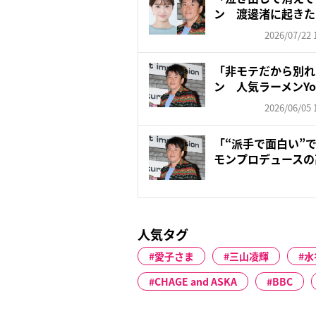
ン 渡邊渚に起きた
金は...
2026/07/22 
「非モテだから別れ
ン 人気ラーメンYou
2026/06/05 
「“派手で面白い”
モンプロデュースの
リ...
人気タグ
愛子さま
三山凌輝
水
CHAGE and ASKA
BBC