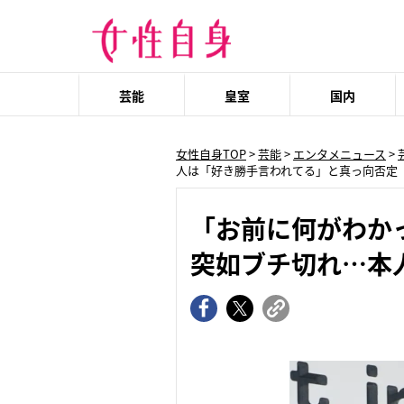
芸能
皇室
国内
女性自身TOP
>
芸能
>
エンタメニュース
>
人は「好き勝手言われてる」と真っ向否定
「お前に何がわかっ
突如ブチ切れ…本