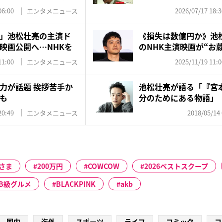
え...
06:00
エンタメニュース
2026/07/17 18:3
」池松壮亮の主演ド
《損失は数億円か》池松
映画公開へ…NHKを
のNHK主演映画が“お蔵
11:00
エンタメニュース
2025/11/19 11:0
力が話題 挨拶苦手か
池松壮亮が語る「『宮
も
分のためにある物語」
20:49
エンタメニュース
2018/05/14 
さま
200万円
COWCOW
2026ベストスクープ
B級グルメ
BLACKPINK
akb
国内
海外
スポーツ
ライフ
コミック
コ