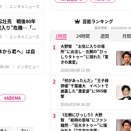
0
エンタメニュース
壮亮 戦後80年
芸能ランキング
入り”危機…「...
最終更新：2026/08/08 18
1時間
24時間
週間
月間
0
エンタメニュース
大野智 “お気に入りの場
本から君へ』は自
所”に出没し…左腕の“びっ
しりタトゥー”に現れた「驚
きの異変」
06:00
インタビュー
2026/08/08 11:00
「何があったんだ」“王子様
俳優”千葉雄大 イベントで
披露した“激変姿”にSNS衝
撃
ABEMA
2026/03/04 16:20
《左腕にびっしり》大野
智 “絵柄の意味”にファン
騒然…“巨大タトゥー”に描
かれた「7文字の言葉」
ラム
占い