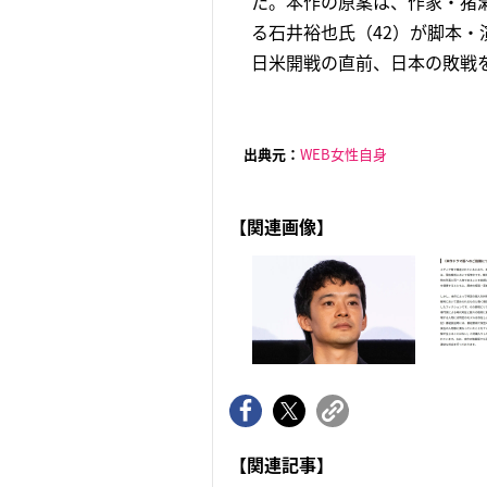
た。本作の原案は、作家・猪瀬
る石井裕也氏（42）が脚本・
日米開戦の直前、日本の敗戦を
出典元：
WEB女性自身
【関連画像】
【関連記事】