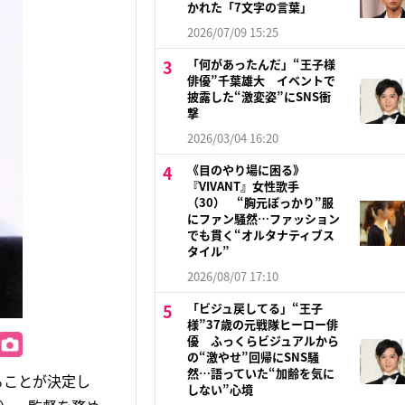
かれた「7文字の言葉」
2026/07/09 15:25
「何があったんだ」“王子様
俳優”千葉雄大 イベントで
披露した“激変姿”にSNS衝
撃
2026/03/04 16:20
《目のやり場に困る》
『VIVANT』女性歌手
（30） “胸元ぽっかり”服
にファン騒然…ファッション
でも貫く“オルタナティブス
タイル”
2026/08/07 17:10
「ビジュ戻してる」“王子
様”37歳の元戦隊ヒーロー俳
優 ふっくらビジュアルから
の“激やせ”回帰にSNS騒
然…語っていた“加齢を気に
ることが決定し
しない”心境