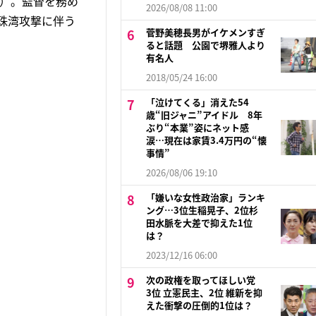
年）。監督を務め
2026/08/08 11:00
珠湾攻撃に伴う
菅野美穂長男がイケメンすぎ
ると話題 公園で堺雅人より
有名人
2018/05/24 16:00
「泣けてくる」消えた54
歳“旧ジャニ”アイドル 8年
ぶり“本業”姿にネット感
涙…現在は家賃3.4万円の“懐
事情”
2026/08/06 19:10
「嫌いな女性政治家」ランキ
ング…3位生稲晃子、2位杉
田水脈を大差で抑えた1位
は？
2023/12/16 06:00
次の政権を取ってほしい党
3位 立憲民主、2位 維新を抑
えた衝撃の圧倒的1位は？