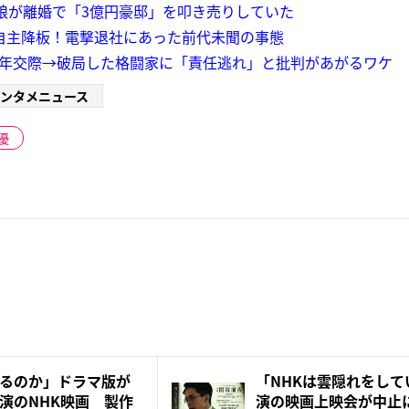
愛娘が離婚で「3億円豪邸」を叩き売りしていた
自主降板！電撃退社にあった前代未聞の事態
5年交際→破局した格闘家に「責任逃れ」と批判があがるワケ
ンタメニュース
優
るのか」ドラマ版が
「NHKは雲隠れをし
演のNHK映画 製作
演の映画上映会が中止