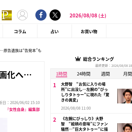
2026/08/08
(土)
コラム
占い
お買い物
へ…原告遺族は“告発本”も
総合ランキング
最終更新：2026/08/08 18
映画化へ…
1時間
24時間
週間
月間
大野智 “お気に入りの場
所”に出没し…左腕の“びっ
しりタトゥー”に現れた「驚
きの異変」
：2026/06/02 15:10
2026/08/08 11:00
『女性自身』編集部
《左腕にびっしり》大野
智 “絵柄の意味”にファン
騒然…“巨大タトゥー”に描