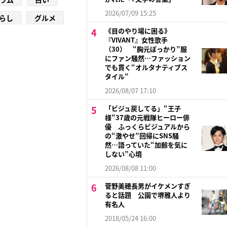
2026/07/09 15:25
らし
グルメ
《目のやり場に困る》
『VIVANT』女性歌手
（30） “胸元ぽっかり”服
にファン騒然…ファッション
でも貫く“オルタナティブス
タイル”
2026/08/07 17:10
「ビジュ戻してる」“王子
様”37歳の元戦隊ヒーロー俳
優 ふっくらビジュアルから
の“激やせ”回帰にSNS騒
然…語っていた“加齢を気に
しない”心境
2026/08/08 11:00
菅野美穂長男がイケメンすぎ
ると話題 公園で堺雅人より
有名人
2018/05/24 16:00