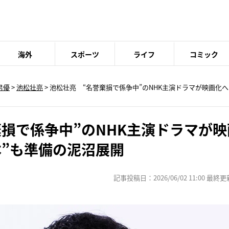
海外
スポーツ
ライフ
コミック
男優
>
池松壮亮
> 池松壮亮 “名誉棄損で係争中”のNHK主演ドラマが映画化
棄損で係争中”のNHK主演ドラマが
本”も準備の泥沼展開
記事投稿日：2026/06/02 11:00 最終更新日