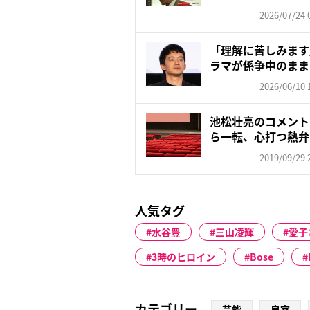
委...
2026/07/24 
「理解に苦しみます
ラマが係争中のまま
名...
2026/06/10 
池松壮亮のコメント
ら一転、心打つ熱弁
2019/09/29 
人気タグ
水谷豊
三山凌輝
愛子
3時のヒロイン
Bose
カテゴリー
芸能
皇室