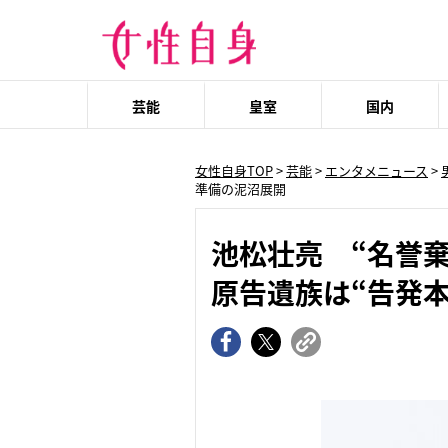
芸能
皇室
国内
女性自身TOP
>
芸能
>
エンタメニュース
>
準備の泥沼展開
池松壮亮 “名誉
原告遺族は“告発