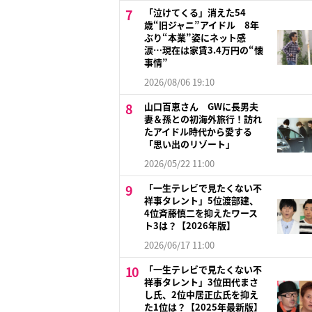
「泣けてくる」消えた54
歳“旧ジャニ”アイドル 8年
ぶり“本業”姿にネット感
涙…現在は家賃3.4万円の“懐
事情”
2026/08/06 19:10
山口百恵さん GWに長男夫
妻＆孫との初海外旅行！訪れ
たアイドル時代から愛する
「思い出のリゾート」
2026/05/22 11:00
「一生テレビで見たくない不
祥事タレント」5位渡部建、
4位斉藤慎二を抑えたワース
ト3は？【2026年版】
2026/06/17 11:00
「一生テレビで見たくない不
祥事タレント」3位田代まさ
し氏、2位中居正広氏を抑え
た1位は？【2025年最新版】