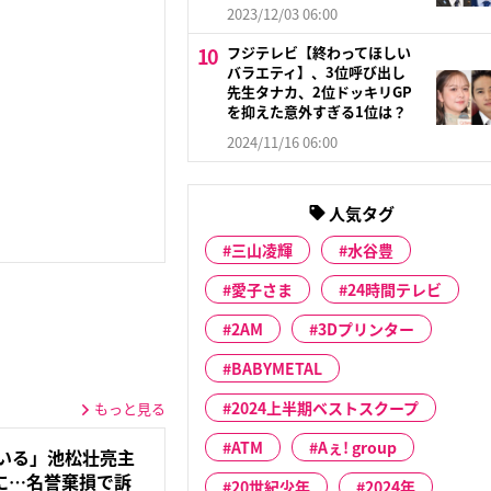
2023/12/03 06:00
フジテレビ【終わってほしい
バラエティ】、3位呼び出し
先生タナカ、2位ドッキリGP
を抑えた意外すぎる1位は？
2024/11/16 06:00
人気タグ
三山凌輝
水谷豊
愛子さま
24時間テレビ
2AM
3Dプリンター
BABYMETAL
2024上半期ベストスクープ
もっと見る
ATM
Aぇ! group
ている」池松壮亮主
に…名誉棄損で訴
20世紀少年
2024年