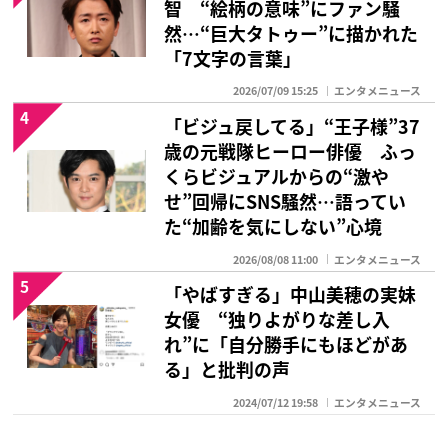
智 “絵柄の意味”にファン騒
然…“巨大タトゥー”に描かれた
「7文字の言葉」
2026/07/09 15:25
エンタメニュース
4
「ビジュ戻してる」“王子様”37
歳の元戦隊ヒーロー俳優 ふっ
くらビジュアルからの“激や
せ”回帰にSNS騒然…語ってい
た“加齢を気にしない”心境
2026/08/08 11:00
エンタメニュース
5
「やばすぎる」中山美穂の実妹
女優 “独りよがりな差し入
れ”に「自分勝手にもほどがあ
る」と批判の声
2024/07/12 19:58
エンタメニュース