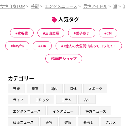
女性自身TOP
>
芸能
>
エンタメニュース
>
男性アイドル
>
嵐
>
嵐
人気タグ
水谷豊
三山凌輝
愛子さま
CM
bayfm
AIR
1億人の大質問!?笑ってコラえて！
300円ショップ
カテゴリー
芸能
皇室
国内
海外
スポーツ
ライフ
コミック
コラム
占い
エンタメニュース
インタビュー
海外ニュース
韓流ニュース
美容
健康
暮らし
グルメ