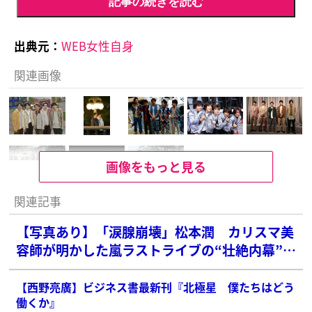
記事の続きを読む
出典元：
WEB女性自身
関連画像
画像をもっと見る
関連記事
【写真あり】「涙腺崩壊」松本潤 カリスマ美
容師が明かした嵐ラストライブの“壮絶内幕”に
ファン騒然…当日には体調不良の懸念も
【西野亮廣】ビジネス書最新刊『北極星 僕たちはどう
働くか』