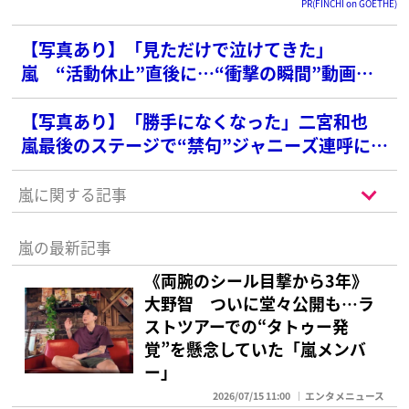
PR(FINCHI on GOETHE)
【写真あり】「見ただけで泣けてきた」
嵐 “活動休止”直後に…“衝撃の瞬間”動画に
ファン消沈
【写真あり】「勝手になくなった」二宮和也
嵐最後のステージで“禁句”ジャニーズ連呼に衝
撃の声…喜多川氏に「謝ってほしい」と怒りあ
らわにしたことも
嵐に関する記事
嵐の最新記事
《両腕のシール目撃から3年》
大野智 ついに堂々公開も…ラ
ストツアーでの“タトゥー発
覚”を懸念していた「嵐メンバ
ー」
2026/07/15 11:00
エンタメニュース