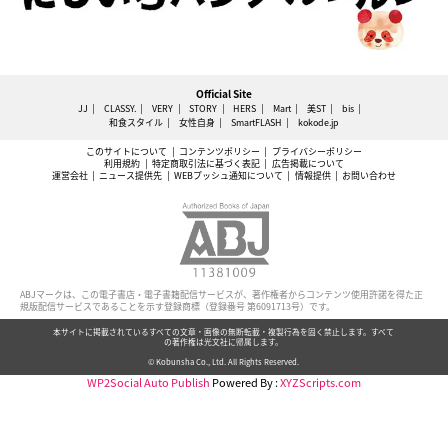
Official Site
JJ
CLASSY.
VERY
STORY
HERS
Mart
美ST
bis
和食スタイル
女性自身
SmartFLASH
kokode.jp
このサイトについて
コンテンツポリシー
プライバシーポリシー
利用規約
特定商取引法に基づく表記
広告掲載について
運営会社
ニュース提供先
WEBプッシュ通知について
情報提供
お問い合わせ
ABJマークは、この電子書店・電子書籍配信サービスが、著作権者からコンテンツ使用許諾を得た正
規版配信サービスであることを示す登録商標（登録番号 第6091713号）です。
本サイトに掲載されているすべての文章・画像の無断転載・複製行為を固く禁止します。すべて
の著作権は光文社に帰属します。
© Kobunsha Co., Ltd. All Rights Reserved.
WP2Social Auto Publish
Powered By :
XYZScripts.com