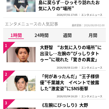
島に戻らず…ひっそり訪れたお
気に入りの“場所”
2026/07/01 17:05
エンタメニュース
エンタメニュースの人気記事
最終更新：2026/08/09 02:00
1時間
24時間
週間
月間
1
大野智 “お気に入りの場所”に
出没し…左腕の“びっしりタト
ゥー”に現れた「驚きの異変」
2026/08/08 11:00
エンタメニュース
2
「何があったんだ」“王子様俳
優”千葉雄大 イベントで披露
した“激変姿”にSNS衝撃
2026/03/04 16:20
エンタメニュース
3
《左腕にびっしり》大野