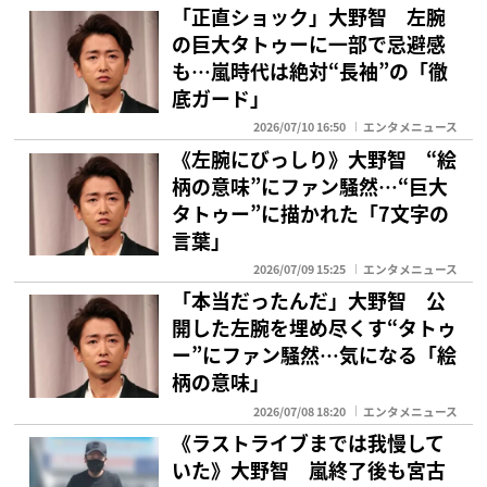
「正直ショック」大野智 左腕
の巨大タトゥーに一部で忌避感
も…嵐時代は絶対“長袖”の「徹
底ガード」
2026/07/10 16:50
エンタメニュース
《左腕にびっしり》大野智 “絵
柄の意味”にファン騒然…“巨大
タトゥー”に描かれた「7文字の
言葉」
2026/07/09 15:25
エンタメニュース
「本当だったんだ」大野智 公
開した左腕を埋め尽くす“タトゥ
ー”にファン騒然…気になる「絵
柄の意味」
2026/07/08 18:20
エンタメニュース
《ラストライブまでは我慢して
いた》大野智 嵐終了後も宮古