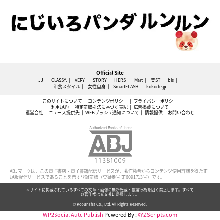
Official Site
JJ
CLASSY.
VERY
STORY
HERS
Mart
美ST
bis
和食スタイル
女性自身
SmartFLASH
kokode.jp
このサイトについて
コンテンツポリシー
プライバシーポリシー
利用規約
特定商取引法に基づく表記
広告掲載について
運営会社
ニュース提供先
WEBプッシュ通知について
情報提供
お問い合わせ
ABJマークは、この電子書店・電子書籍配信サービスが、著作権者からコンテンツ使用許諾を得た正
規版配信サービスであることを示す登録商標（登録番号 第6091713号）です。
本サイトに掲載されているすべての文章・画像の無断転載・複製行為を固く禁止します。すべて
の著作権は光文社に帰属します。
© Kobunsha Co., Ltd. All Rights Reserved.
WP2Social Auto Publish
Powered By :
XYZScripts.com