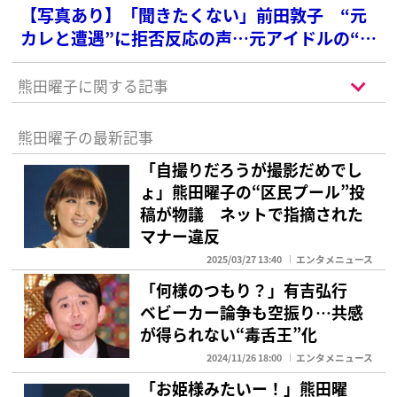
【写真あり】「聞きたくない」前田敦子 “元
カレと遭遇”に拒否反応の声…元アイドルの“過
去の恋愛”話はファンへの裏切りか
熊田曜子に関する記事
熊田曜子の最新記事
「自撮りだろうが撮影だめでし
ょ」熊田曜子の“区民プール”投
稿が物議 ネットで指摘された
マナー違反
2025/03/27 13:40
エンタメニュース
「何様のつもり？」有吉弘行
ベビーカー論争も空振り…共感
が得られない“毒舌王”化
2024/11/26 18:00
エンタメニュース
「お姫様みたいー！」熊田曜