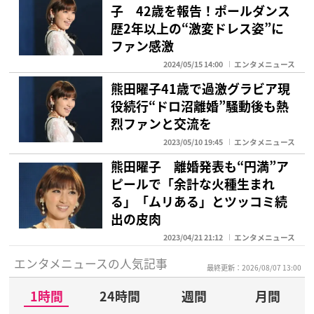
子 42歳を報告！ポールダンス
歴2年以上の“激変ドレス姿”に
ファン感激
2024/05/15 14:00
エンタメニュース
熊田曜子41歳で過激グラビア現
役続行“ドロ沼離婚”騒動後も熱
烈ファンと交流を
2023/05/10 19:45
エンタメニュース
熊田曜子 離婚発表も“円満”ア
ピールで「余計な火種生まれ
る」「ムリある」とツッコミ続
出の皮肉
2023/04/21 21:12
エンタメニュース
エンタメニュースの人気記事
最終更新：2026/08/07 13:00
1時間
24時間
週間
月間