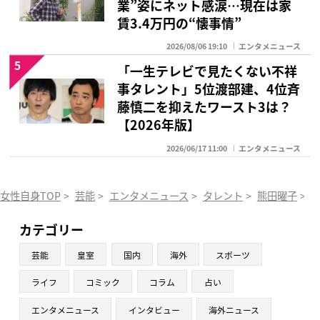
業”姿にネット感涙…現在は家
賃3.4万円の“懐事情”
2026/08/06 19:10
エンタメニュース
5
「一生テレビで見たくない不祥
事タレント」5位渡部建、4位斉
藤慎二を抑えたワースト3は？
【2026年版】
2026/06/17 11:00
エンタメニュース
女性自身TOP
>
芸能
>
エンタメニュース
>
タレント
>
熊田曜子
>
カテゴリー
芸能
皇室
国内
海外
スポーツ
ライフ
コミック
コラム
占い
エンタメニュース
インタビュー
海外ニュース