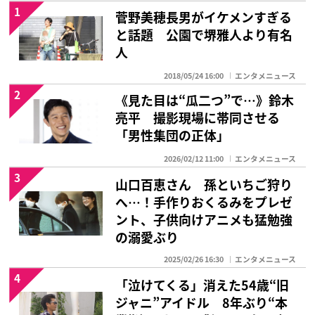
1
菅野美穂長男がイケメンすぎる
と話題 公園で堺雅人より有名
人
2018/05/24 16:00
エンタメニュース
2
《見た目は“瓜二つ”で…》鈴木
亮平 撮影現場に帯同させる
「男性集団の正体」
2026/02/12 11:00
エンタメニュース
3
山口百恵さん 孫といちご狩り
へ…！手作りおくるみをプレゼ
ント、子供向けアニメも猛勉強
の溺愛ぶり
2025/02/26 16:30
エンタメニュース
4
「泣けてくる」消えた54歳“旧
ジャニ”アイドル 8年ぶり“本