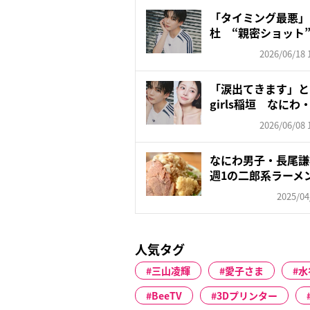
「タイミング最悪」
杜 “親密ショット”まで
2026/06/18 
「涙出てきます」と
girls稲垣 なにわ
2026/06/08 
なにわ男子・長尾謙
週1の二郎系ラーメ
2025/04
人気タグ
三山凌輝
愛子さま
水
BeeTV
3Dプリンター