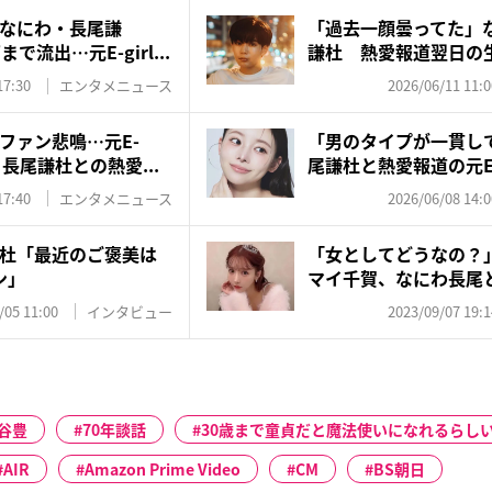
なにわ・長尾謙
「過去一顔曇ってた」
流出…元E-girl...
謙杜 熱愛報道翌日の
る“...
17:30
エンタメニュース
2026/06/11 11:0
ファン悲鳴…元E-
「男のタイプが一貫し
・長尾謙杜との熱愛...
尾謙杜と熱愛報道の元E-gi
17:40
エンタメニュース
2026/06/08 14:0
杜「最近のご褒美は
「女としてどうなの？
ン」
マイ千賀、なにわ長尾と
コ...
/05 11:00
インタビュー
2023/09/07 19:1
谷豊
70年談話
30歳まで童貞だと魔法使いになれるらし
AIR
Amazon Prime Video
CM
BS朝日