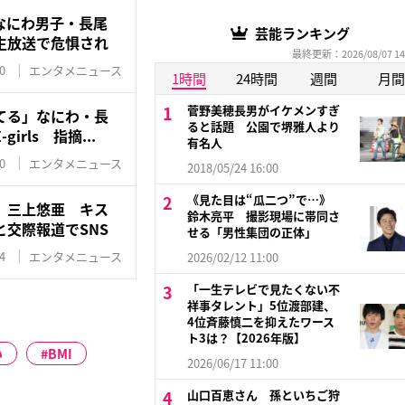
なにわ男子・長尾
芸能ランキング
生放送で危惧され
最終更新：2026/08/07 14
0
エンタメニュース
1時間
24時間
週間
月間
菅野美穂長男がイケメンすぎ
てる」なにわ・長
ると話題 公園で堺雅人より
rls 指摘...
有名人
0
エンタメニュース
2018/05/24 16:00
《見た目は“瓜二つ”で…》
」三上悠亜 キス
鈴木亮平 撮影現場に帯同さ
交際報道でSNS
せる「男性集団の正体」
4
エンタメニュース
2026/02/12 11:00
「一生テレビで見たくない不
祥事タレント」5位渡部建、
4位斉藤慎二を抑えたワース
ト3は？【2026年版】
い
BMI
2026/06/17 11:00
山口百恵さん 孫といちご狩