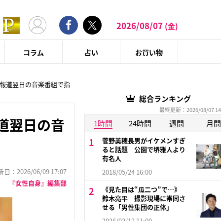
2026/08/07
(金)
コラム
占い
お買い物
熱愛報道翌日の音楽番組で指
総合ランキング
最終更新：2026/08/07 14
報道翌日の音
1時間
24時間
週間
月間
菅野美穂長男がイケメンすぎ
ると話題 公園で堺雅人より
有名人
：2026/06/09 17:07
2018/05/24 16:00
『女性自身』編集部
《見た目は“瓜二つ”で…》
鈴木亮平 撮影現場に帯同さ
せる「男性集団の正体」
2026/02/12 11:00