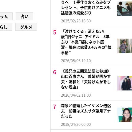
りへ…！手作りおくるみをプ
レゼント、子供向けアニメも
猛勉強の溺愛ぶり
ラム
占い
2025/02/26 16:30
らし
グルメ
「泣けてくる」消えた54
歳“旧ジャニ”アイドル 8年
ぶり“本業”姿にネット感
涙…現在は家賃3.4万円の“懐
事情”
2026/08/06 19:10
《義兄の三回忌法要に参加》
山口百恵さん 義姉が明かす
夫・友和と「夫婦げんかをし
ない理由」
2026/04/02 11:00
森泉と結婚したイケメン僧侶
夫 前妻はズムサタ望月アナ
だった
2018/04/26 06:00