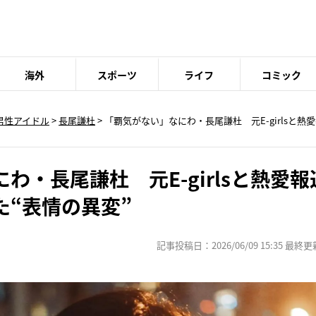
海外
スポーツ
ライフ
コミック
男性アイドル
>
長尾謙杜
> 「覇気がない」なにわ・長尾謙杜 元E-girlsと
わ・長尾謙杜 元E-girlsと熱愛
た“表情の異変”
記事投稿日：2026/06/09 15:35 最終更新日