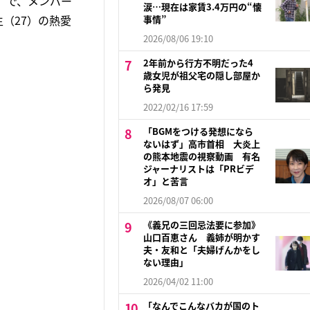
」で、メンバー
涙…現在は家賃3.4万円の“懐
生（27）の熱愛
事情”
2026/08/06 19:10
2年前から行方不明だった4
歳女児が祖父宅の隠し部屋か
ら発見
2022/02/16 17:59
「BGMをつける発想になら
ないはず」高市首相 大炎上
の熊本地震の視察動画 有名
ジャーナリストは「PRビデ
オ」と苦言
2026/08/07 06:00
《義兄の三回忌法要に参加》
山口百恵さん 義姉が明かす
夫・友和と「夫婦げんかをし
ない理由」
2026/04/02 11:00
「なんでこんなバカが国のト