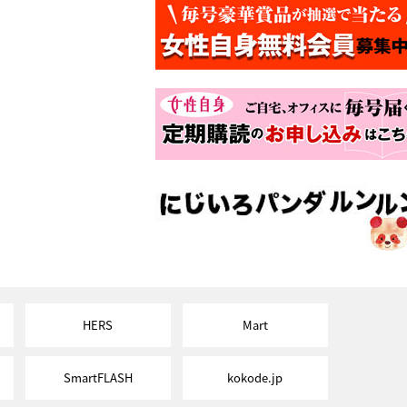
HERS
Mart
SmartFLASH
kokode.jp