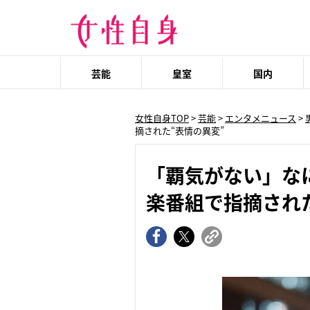
芸能
皇室
国内
女性自身TOP
>
芸能
>
エンタメニュース
>
摘された“表情の異変”
「覇気がない」なに
楽番組で指摘され