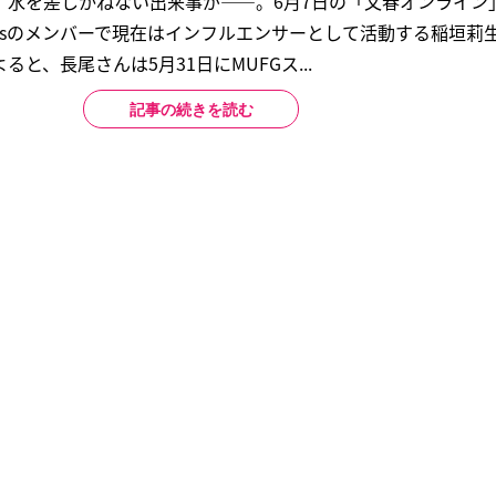
、水を差しかねない出来事が――。6月7日の「文春オンライン
irlsのメンバーで現在はインフルエンサーとして活動する稲垣莉
と、長尾さんは5月31日にMUFGス...
記事の続きを読む