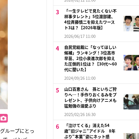
「一生テレビで見たくない不
祥事タレント」5位渡部建、
4位斉藤慎二を抑えたワース
ト3は？【2026年版】
2026/06/17 11:00
自民党総裁に「なってほしい
候補」ランキング！3位高市
早苗、2位小泉進次郎を抑え
た圧倒的1位は？【30代〜60
代に聞いた】
2024/09/26 11:00
山口百恵さん 孫といちご狩
りへ…！手作りおくるみをプ
レゼント、子供向けアニメも
猛勉強の溺愛ぶり
2025/02/26 16:30
「泣けてくる」消えた54
やグループにとっ
歳“旧ジャニ”アイドル 8年
ぶり“本業”姿にネット感