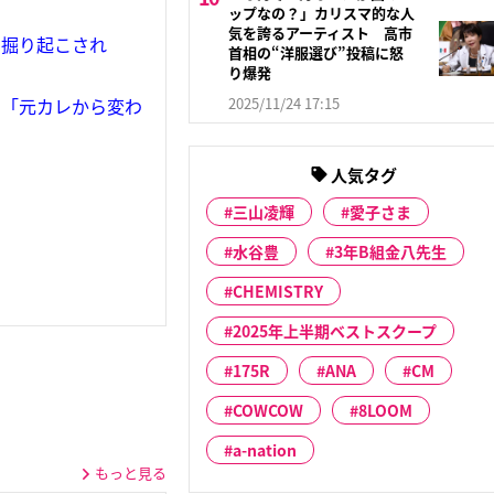
ップなの？」カリスマ的な人
気を誇るアーティスト 高市
で掘り起こされ
首相の“洋服選び”投稿に怒
り爆発
2025/11/24 17:15
る「元カレから変わ
人気タグ
三山凌輝
愛子さま
水谷豊
3年B組金八先生
CHEMISTRY
2025年上半期ベストスクープ
175R
ANA
CM
COWCOW
8LOOM
a-nation
もっと見る