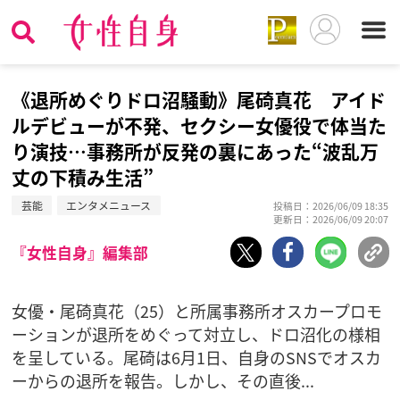
《退所めぐりドロ沼騒動》尾碕真花 アイド
ルデビューが不発、セクシー女優役で体当た
り演技…事務所が反発の裏にあった“波乱万
丈の下積み生活”
芸能
エンタメニュース
投稿日：2026/06/09 18:35
更新日：2026/06/09 20:07
『女性自身』編集部
女優・尾碕真花（25）と所属事務所オスカープロモ
ーションが退所をめぐって対立し、ドロ沼化の様相
を呈している。尾碕は6月1日、自身のSNSでオスカ
ーからの退所を報告。しかし、その直後...