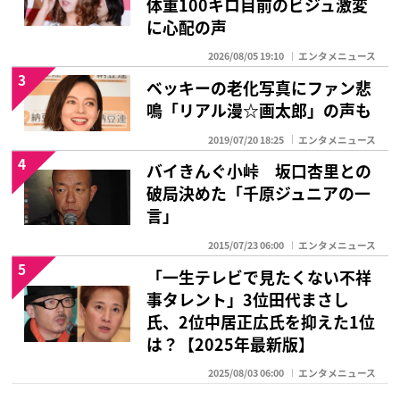
体重100キロ目前のビジュ激変
に心配の声
2026/08/05 19:10
エンタメニュース
3
ベッキーの老化写真にファン悲
鳴「リアル漫☆画太郎」の声も
2019/07/20 18:25
エンタメニュース
4
バイきんぐ小峠 坂口杏里との
破局決めた「千原ジュニアの一
言」
2015/07/23 06:00
エンタメニュース
5
「一生テレビで見たくない不祥
事タレント」3位田代まさし
氏、2位中居正広氏を抑えた1位
は？【2025年最新版】
2025/08/03 06:00
エンタメニュース