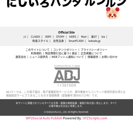
Official Site
JJ
CLASSY.
VERY
STORY
HERS
Mart
美ST
bis
和食スタイル
女性自身
SmartFLASH
kokode.jp
このサイトについて
コンテンツポリシー
プライバシーポリシー
利用規約
特定商取引法に基づく表記
広告掲載について
運営会社
ニュース提供先
WEBプッシュ通知について
情報提供
お問い合わせ
ABJマークは、この電子書店・電子書籍配信サービスが、著作権者からコンテンツ使用許諾を得た正
規版配信サービスであることを示す登録商標（登録番号 第6091713号）です。
本サイトに掲載されているすべての文章・画像の無断転載・複製行為を固く禁止します。すべて
の著作権は光文社に帰属します。
© Kobunsha Co., Ltd. All Rights Reserved.
WP2Social Auto Publish
Powered By :
XYZScripts.com