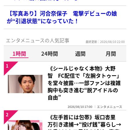
【写真あり】河合奈保子 電撃デビューの娘
が“引退状態”になっていた！
エンタメニュースの人気記事
最終更新：2026/08/10 22:00
1時間
24時間
週間
月間
1
《シールじゃなく本物》大野
智 FC配信で「左腕タトゥー」
を堂々披露…一部ファンは複雑
胸中も突き進む“脱アイドルの
自由”
2026/08/10 17:00
エンタメニュース
2
《左手首には包帯》坂口杏里
万引き逮捕→“投げ銭”暮らし→