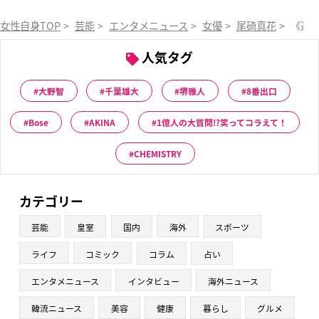
女性自身TOP
>
芸能
>
エンタメニュース
>
女優
>
尾碕真花
>
《退
人気タグ
大野智
千葉雄大
堺雅人
8番出口
Bose
AKINA
1億人の大質問!?笑ってコラえて！
CHEMISTRY
カテゴリー
芸能
皇室
国内
海外
スポーツ
ライフ
コミック
コラム
占い
エンタメニュース
インタビュー
海外ニュース
韓流ニュース
美容
健康
暮らし
グルメ