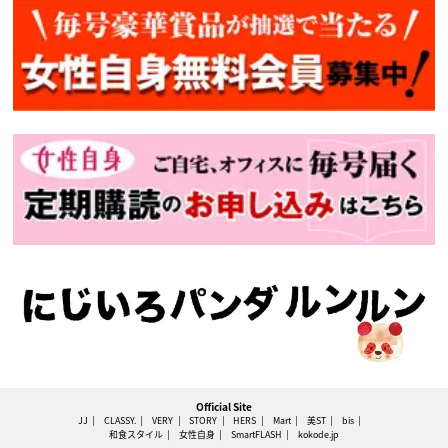
Official Site
JJ
CLASSY.
VERY
STORY
HERS
Mart
美ST
bis
和食スタイル
女性自身
SmartFLASH
kokode.jp