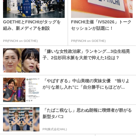
GOETHEとFINCHIがタッグを
FINCHI主催「IVS2026」トーク
組み、新メディアを創設
セッションが話題に！
PR(FINCHI on GOETHE)
PR(FINCHI on GOETHE)
「嫌いな女性政治家」ランキング…3位生稲晃
子、2位杉田水脈を大差で抑えた1位は？
「やばすぎる」中山美穂の実妹女優 “独りよ
がりな差し入れ”に「自分勝手にもほどが...
「たばこ税なし」思わぬ朗報に喫煙者が群がる
新型タバコ
PR(株式会社HAL)