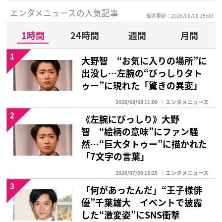
エンタメニュースの人気記事
最終更新：2026/08/08 15:00
1時間
24時間
週間
月間
1
大野智 “お気に入りの場所”に
出没し…左腕の“びっしりタト
ゥー”に現れた「驚きの異変」
2026/08/08 11:00
エンタメニュース
2
《左腕にびっしり》大野
智 “絵柄の意味”にファン騒
然…“巨大タトゥー”に描かれた
「7文字の言葉」
2026/07/09 15:25
エンタメニュース
3
「何があったんだ」“王子様俳
優”千葉雄大 イベントで披露
した“激変姿”にSNS衝撃