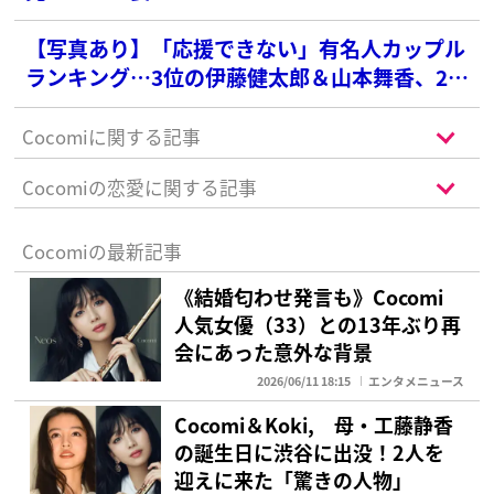
【写真あり】「応援できない」有名人カップル
ランキング…3位の伊藤健太郎＆山本舞香、2位
の広瀬すず＆山﨑賢人を抑えた1位は？
Cocomiに関する記事
Cocomiの恋愛に関する記事
Cocomiの最新記事
《結婚匂わせ発言も》Cocomi
人気女優（33）との13年ぶり再
会にあった意外な背景
2026/06/11 18:15
エンタメニュース
Cocomi＆Koki, 母・工藤静香
の誕生日に渋谷に出没！2人を
迎えに来た「驚きの人物」