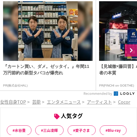
『カートン買い、ダメ。ゼッタイ。』年間11
【見城徹×藤田晋】
万円節約の新型タバコが爆売れ
者の本質
PR(株式会社HAL)
PR(FINCHI on GOETHE)
Recommended by
女性自身TOP
>
芸能
>
エンタメニュース
>
アーティスト
>
Cocomi
人気タグ
水谷豊
三山凌輝
愛子さま
Blu-ray