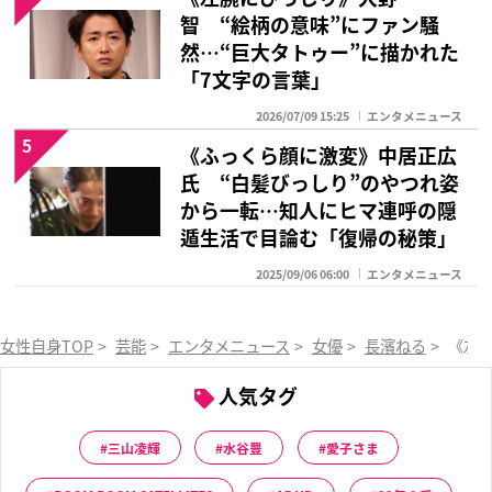
智 “絵柄の意味”にファン騒
然…“巨大タトゥー”に描かれた
「7文字の言葉」
2026/07/09 15:25
エンタメニュース
5
《ふっくら顔に激変》中居正広
氏 “白髪びっしり”のやつれ姿
から一転…知人にヒマ連呼の隠
遁生活で目論む「復帰の秘策」
2025/09/06 06:00
エンタメニュース
女性自身TOP
>
芸能
>
エンタメニュース
>
女優
>
長濱ねる
>
《左
人気タグ
三山凌輝
水谷豊
愛子さま