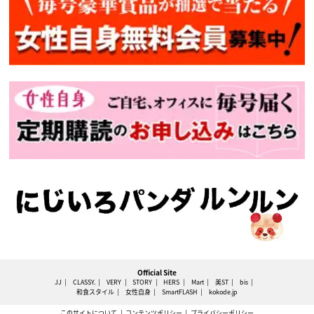
Official Site
JJ
CLASSY.
VERY
STORY
HERS
Mart
美ST
bis
和食スタイル
女性自身
SmartFLASH
kokode.jp
このサイトについて
コンテンツポリシー
プライバシーポリシー