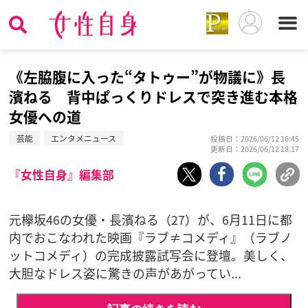
《左脇腹に入った“タトゥー”が物議に》長
濱ねる 背中ぱっくりドレスで突き進む本格
女優への道
芸能
エンタメニュース
投稿日：2026/06/12 16:45
更新日：2026/06/12 18:17
『女性自身』編集部
元欅坂46の女優・長濱ねる（27）が、6月11日に都
内でおこなわれた映画『ラブ≠コメディ』（ラブノ
ットコメディ）の完成披露試写会に登壇。美しく、
大胆なドレス姿に驚きの声があがってい...