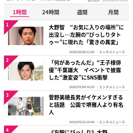
最終更新：2026/08/09 04:00
1時間
24時間
週間
月間
1
大野智 “お気に入りの場所”に
出没し…左腕の“びっしりタト
ゥー”に現れた「驚きの異変」
2026/08/08 11:00
エンタメニュース
2
「何があったんだ」“王子様俳
優”千葉雄大 イベントで披露
した“激変姿”にSNS衝撃
2026/03/04 16:20
エンタメニュース
3
菅野美穂長男がイケメンすぎる
と話題 公園で堺雅人より有名
人
2018/05/24 16:00
エンタメニュース
4
《左腕にびっしり》大野