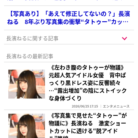
る“脱アイドル”路線
【写真あり】「あえて修正してないの？」長濱
ねる 8年ぶり写真集の衝撃“タトゥー”カット
にファン騒然
長濱ねるに関する記事
長濱ねるの最新記事
《左わき腹のタトゥーが物議》
元超人気アイドル女優 背中ぱ
っくり黒ドレス姿に反響続々
…“露出増加”の陰にストイック
な身体づくり
2026/06/25 17:15
エンタメニュース
《写真集で見せた“タトゥー”が
物議に》長濱ねる 激変ショー
トカットに透ける“脱アイド