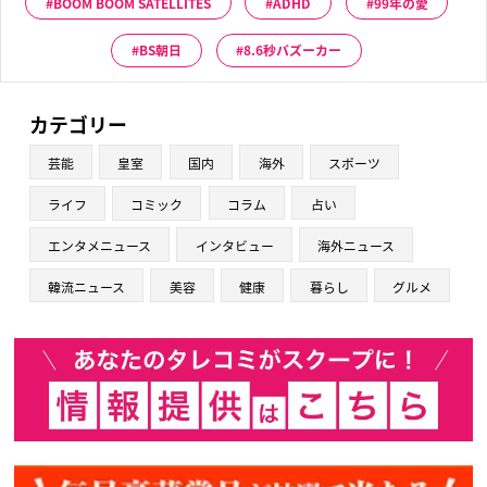
BOOM BOOM SATELLITES
ADHD
99年の愛
BS朝日
8.6秒バズーカー
カテゴリー
芸能
皇室
国内
海外
スポーツ
ライフ
コミック
コラム
占い
エンタメニュース
インタビュー
海外ニュース
韓流ニュース
美容
健康
暮らし
グルメ