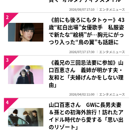
2026/08/07 17:10
エンタメニュース
2
《前にも後ろにもタトゥー》43
歳“紅白出場”女優歌手 私服姿
で新たな“絵柄”が…胸元にがっ
つり入った“鳥の翼”も話題に
2026/07/17 17:30
エンタメニュース
3
《義兄の三回忌法要に参加》山
口百恵さん 義姉が明かす夫・
友和と「夫婦げんかをしない理
由」
2026/04/02 11:00
エンタメニュース
4
山口百恵さん GWに長男夫妻
＆孫との初海外旅行！訪れたア
イドル時代から愛する「思い出
のリゾート」