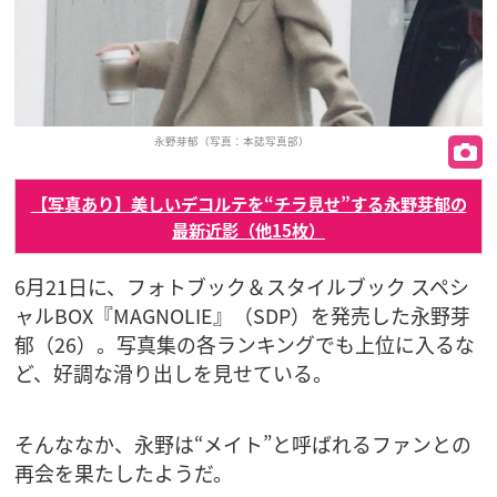
永野芽郁（写真：本誌写真部）
【写真あり】美しいデコルテを“チラ見せ”する永野芽郁の
最新近影（他15枚）
6月21日に、フォトブック＆スタイルブック スペシ
ャルBOX『MAGNOLIE』（SDP）を発売した永野芽
郁（26）。写真集の各ランキングでも上位に入るな
ど、好調な滑り出しを見せている。
そんななか、永野は“メイト”と呼ばれるファンとの
再会を果たしたようだ。