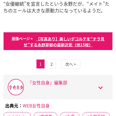
“女優継続”を宣言したという永野だが、“メイト”た
ちのエールは大きな原動力になっているようだ。
【写真あり】美しいデコルテを“チラ見
画像ページ >
せ”する永野芽郁の最新近影（他15枚）
1
2
次へ >
『女性自身』編集部
出典元：
WEB女性自身