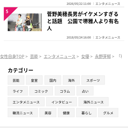
2026/05/22 11:00
エンタメニュース
5
菅野美穂長男がイケメンすぎる
と話題 公園で堺雅人より有名
人
2018/05/24 16:00
エンタメニュース
女性自身TOP
>
芸能
>
エンタメニュース
>
女優
>
永野芽郁
>
「私
カテゴリー
芸能
皇室
国内
海外
スポーツ
ライフ
コミック
コラム
占い
エンタメニュース
インタビュー
海外ニュース
韓流ニュース
美容
健康
暮らし
グルメ