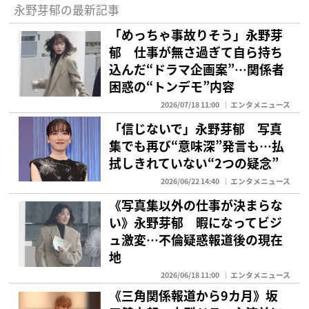
永野芽郁の最新記事
「めっちゃ事故りそう」永野芽
郁 仕事が無さ過ぎて自ら持ち
込んだ“ドラマ企画案”…関係者
困惑の“トンデモ”内容
2026/07/18 11:00
エンタメニュース
「信じないで」永野芽郁 写真
集でも再び“意味深”発言も…払
拭しきれていない“2つの疑念”
2026/06/22 14:40
エンタメニュース
《写真集以外の仕事が決まらな
い》永野芽郁 暇になってビジ
ュ激変…不倫疑惑報道後の現在
地
2026/06/18 11:00
エンタメニュース
《三角関係報道から9カ月》坂