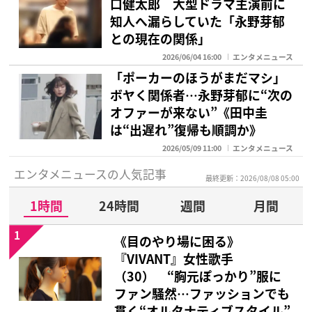
口健太郎 大型ドラマ主演前に
知人へ漏らしていた「永野芽郁
との現在の関係」
2026/06/04 16:00
エンタメニュース
「ポーカーのほうがまだマシ」
ボヤく関係者…永野芽郁に“次の
オファーが来ない”《田中圭
は“出遅れ”復帰も順調か》
2026/05/09 11:00
エンタメニュース
エンタメニュースの人気記事
最終更新：2026/08/08 05:00
1時間
24時間
週間
月間
1
《目のやり場に困る》
『VIVANT』女性歌手
（30） “胸元ぽっかり”服に
ファン騒然…ファッションでも
貫く“オルタナティブスタイル”